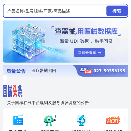
产品名称/型号规格/厂家/商品描述
搜索
医疗器械召回
国家局发布暂停进口销售使用信息
医疗器械证照注销
医疗器械暂停进口、经营和使用
医疗器械召回
关于国械在线平台规则及服务协议调整的公告
入"晓鹏"，抢百亿医械商机
国械在线移动端2.0焕新上线！让交易更简单，让商机更清晰！
国药创研AED开启全国招商
【免费报名】12月19日，冷链医疗器械质量管理规范要点&国产优品应用公益培训