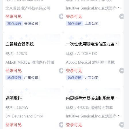
北京普益盛济科技有限公司
Intuitive Surgical,Inc.直观医疗公
登录可见
登录可见
司
站点经销
天津公司
站点经销
上海公司
血管缝合器系统
一次性使用磁电定位压力监测
消融导管
规格：12673
规格：A-TCSE-DD
Abbott Medical 雅培医疗器械
Abbott Medical 雅培医疗器械
登录可见
登录可见
站点经销
广东公司
站点经销
北京公司
透明敷料
内窥镜手术器械控制系统用无
源器械和附件
规格：1624W
规格：470015 器械臂无菌套
3M Deutschland GmbH
Intuitive Surgical,Inc.直观医疗公
登录可见
登录可见
司