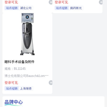
登录可见
登录可见
站点经销
湖北公司
站点经销
国药新光
眼科手术设备及附件
规格：BL11145
博士伦有限公司Bausch&Lomb
登录可见
Incorporated
站点经销
上海瑞德
品牌中心