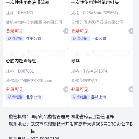
一次性使用血液灌流器
一次性使用注射笔用针头
规格：KHA130
规格：0.25×5mm(329661)
健帆生物科技集团股份有限公司
苏州英佰达医疗器械有限公司
登录可见
登录可见
站点经销
辽宁公司
站点经销
上海公司
心腔内超声导管
导丝
规格：D087031
规格：TW-AS418FA
爱尔湾生物医学公司Irvine
泰尔茂株式会社
登录可见
登录可见
Biomedical,Inc. a St. Jude
站点经销
北京公司
站点经销
器械上海
Medical Company
监管机构：
国家药品监督管理局 湖北省药品监督管理局
联系地址：
武汉市东湖新技术开发区高新大道666号CRO办公区B
栋
联系电话：
027-59356195