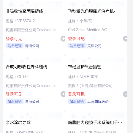
非吸收性聚丙烯缝线
飞秒激光角膜屈光治疗机-一次
性使用无菌治疗包
规格：VP557X-2
规格：小号(S)
柯惠有限责任公司Covidien llc
Carl Zeiss Meditec AG
登录可见
登录可见
站点经销
青海公司
站点经销
天津公司
合成可吸收性外科缝线
神经监护气管插管
规格：GL182
规格：NIMED070
柯惠有限责任公司Covidien llc
美敦力(上海)管理有限公司
登录可见
登录可见
站点经销
青海公司
站点经销
上海国际医药
亲水涂层导丝
胸腹腔内窥镜手术系统用手术
器械
规格：GWO-035-300C
规格：470179 单极手术弯剪