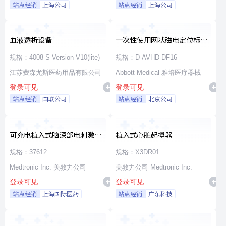
站点经销
上海公司
站点经销
上海公司
血液透析设备
一次性使用网状磁电定位标测
导管
规格：4008 S Version V10(lite)
规格：D-AVHD-DF16
江苏费森尤斯医药用品有限公司
Abbott Medical 雅培医疗器械
登录可见
登录可见
站点经销
国联公司
站点经销
北京公司
可充电植入式脑深部电刺激脉
植入式心脏起搏器
冲发生器套件
规格：37612
规格：X3DR01
Medtronic Inc. 美敦力公司
美敦力公司 Medtronic Inc.
登录可见
登录可见
站点经销
上海国际医药
站点经销
广东科技