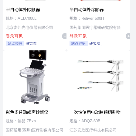
半自动体外除颤器
半自动体外除颤器
规格：AED7000L
规格：Reliver 600H
北京麦邦光电仪器有限公司
国药集团医疗器械研究院有限公
登录可见
登录可见
司
站点经销
研究院
站点经销
研究院
彩色多普勒超声诊断仪
一次性使用电动腔镜切割吻合
器及组件
规格：锦瑟 7Exp
规格：ADQZ-60B
国药通用(深圳)医疗影像有限公司
江苏安欣医疗科技有限公司