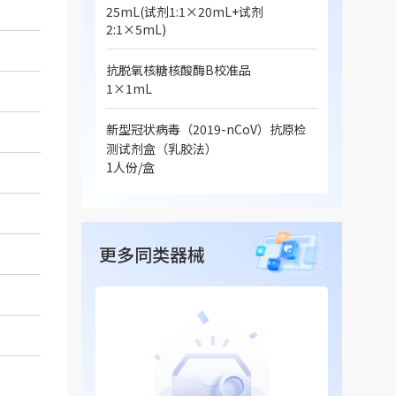
25mL(试剂1:1×20mL+试剂
2:1×5mL)
抗脱氧核糖核酸酶B校准品
1×1mL
新型冠状病毒（2019-nCoV）抗原检
测试剂盒（乳胶法）
1人份/盒
更多同类器械