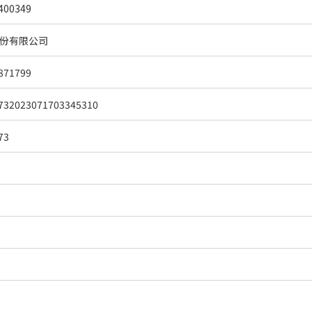
00349
份有限公司
871799
732023071703345310
73