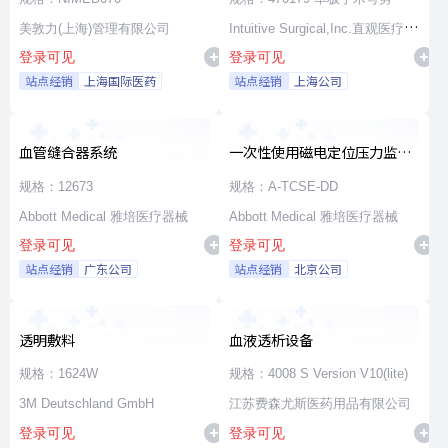
美敦力(上海)管理有限公司
Intuitive Surgical,Inc.直观医疗公
登录可见
登录可见
司
站点经销
上海国际医药
站点经销
上海公司
血管缝合器系统
一次性使用磁电定位压力监测
消融导管
规格：12673
规格：A-TCSE-DD
Abbott Medical 雅培医疗器械
Abbott Medical 雅培医疗器械
登录可见
登录可见
站点经销
广东公司
站点经销
北京公司
透明敷料
血液透析设备
规格：1624W
规格：4008 S Version V10(lite)
3M Deutschland GmbH
江苏费森尤斯医药用品有限公司
登录可见
登录可见