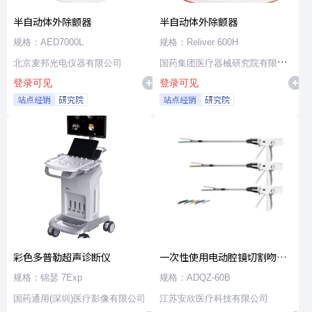
半自动体外除颤器
半自动体外除颤器
规格：AED7000L
规格：Reliver 600H
北京麦邦光电仪器有限公司
国药集团医疗器械研究院有限公
登录可见
登录可见
司
站点经销
研究院
站点经销
研究院
彩色多普勒超声诊断仪
一次性使用电动腔镜切割吻合
器及组件
规格：锦瑟 7Exp
规格：ADQZ-60B
国药通用(深圳)医疗影像有限公司
江苏安欣医疗科技有限公司