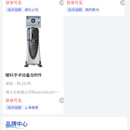
登录可见
登录可见
站点经销
湖北公司
站点经销
国药新光
眼科手术设备及附件
规格：BL11145
博士伦有限公司Bausch&Lomb
登录可见
Incorporated
站点经销
上海瑞德
品牌中心