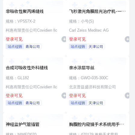
非吸收性聚丙烯缝线
飞秒激光角膜屈光治疗机-一次
性使用无菌治疗包
规格：VP557X-2
规格：小号(S)
柯惠有限责任公司Covidien llc
Carl Zeiss Meditec AG
登录可见
登录可见
站点经销
青海公司
站点经销
天津公司
合成可吸收性外科缝线
亲水涂层导丝
规格：GL182
规格：GWO-035-300C
柯惠有限责任公司Covidien llc
北京普益盛济科技有限公司
登录可见
登录可见
站点经销
青海公司
站点经销
天津公司
神经监护气管插管
胸腹腔内窥镜手术系统用手术
器械
规格：NIMED070
规格：470179 单极手术弯剪