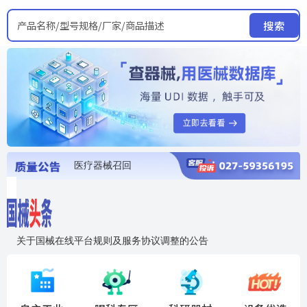
产品名称/型号规格/厂家/商品描述
搜索
医疗器械召回
国家局发布暂停进口销售使用信息
医疗器械证照注销
医疗器械暂停进口、经营和使用
医疗器械召回
关于国械在线平台规则及服务协议调整的公告
入"晓鹏"，抢百亿医械商机
国械在线移动端2.0焕新上线！让交易更简单，让商机更清晰！
国药创研AED开启全国招商
【免费报名】12月19日，冷链医疗器械质量管理规范要点&国产优品应用公益培训