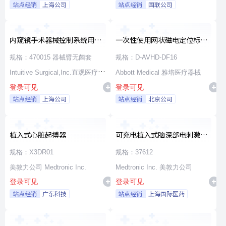
站点经销
上海公司
站点经销
国联公司
内窥镜手术器械控制系统用无
一次性使用网状磁电定位标测
源器械和附件
导管
规格：470015 器械臂无菌套
规格：D-AVHD-DF16
Intuitive Surgical,Inc.直观医疗公
Abbott Medical 雅培医疗器械
登录可见
登录可见
司
站点经销
上海公司
站点经销
北京公司
植入式心脏起搏器
可充电植入式脑深部电刺激脉
冲发生器套件
规格：X3DR01
规格：37612
美敦力公司 Medtronic Inc.
Medtronic Inc. 美敦力公司
登录可见
登录可见
站点经销
广东科技
站点经销
上海国际医药