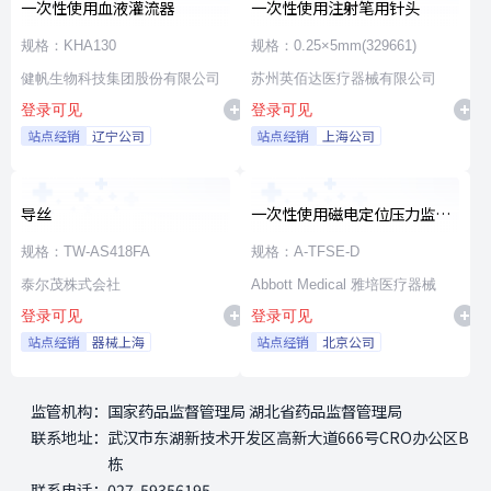
一次性使用血液灌流器
一次性使用注射笔用针头
规格：KHA130
规格：0.25×5mm(329661)
健帆生物科技集团股份有限公司
苏州英佰达医疗器械有限公司
登录可见
登录可见
站点经销
辽宁公司
站点经销
上海公司
导丝
一次性使用磁电定位压力监测
射频消融导管
规格：TW-AS418FA
规格：A-TFSE-D
泰尔茂株式会社
Abbott Medical 雅培医疗器械
登录可见
登录可见
站点经销
器械上海
站点经销
北京公司
监管机构：
国家药品监督管理局 湖北省药品监督管理局
联系地址：
武汉市东湖新技术开发区高新大道666号CRO办公区B
栋
联系电话：
027-59356195