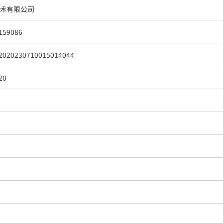
术有限公司
159086
2020230710015014044
20