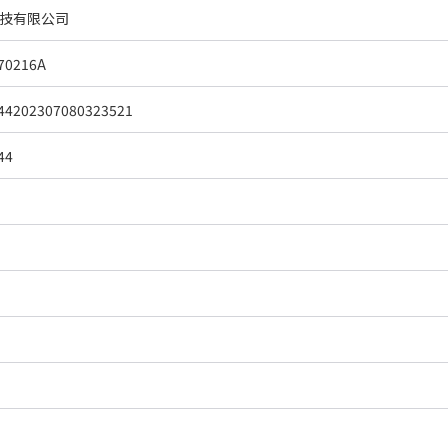
技有限公司
70216A
44202307080323521
44