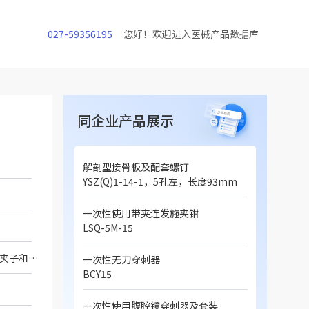
027-59356195
您好！欢迎进入医械产品数据库
同企业产品展示
解剖型接骨板及配套螺钉
YSZ(Q)1-14-1，5孔左，长度93mm
一次性使用带夹连发施夹钳
LSQ-5M-15
一次性使用无菌带夹施夹钳由非吸收高分子结扎夹和施夹钳组成。非吸收高分子结扎夹由夹子和基座组成。施夹钳由钳头、外套管、万向轮、手柄和盖板组成。该产品以无菌状态提供，经环氧乙烷灭菌。一次性使用。
一次性无刀穿刺器
BCY15
一次性使用腹腔镜穿刺器及套装