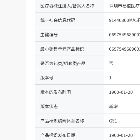
医疗器械注册人/备案人名称
深圳市易植医疗
统一社会信息代码
91440300MA5
主键编号
069754968900
最小销售单元产品标识
069754968900
是否为包类/组套类产品
否
版本号
1
版本的发布时间
1900-01-20
版本状态
新增
产品标识编码体系名称
GS1
（IDcode）
产品标识发布日期
1900-01-20