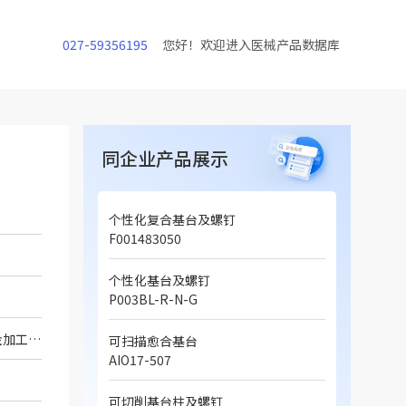
027-59356195
您好！欢迎进入医械产品数据库
同企业产品展示
个性化复合基台及螺钉
F001483050
个性化基台及螺钉
P003BL-R-N-G
产品由个性化基台及螺钉组成，材质为符合GB/T 13810-2017《外科植入物用钛及钛合金加工材》要求的TC4ELI材料，经CAD/CAM设计后切削加工而成。加工好的基台，表面未经过任何其它处理。以非灭菌状态提供,产品一次性使用。
可扫描愈合基台
AIO17-507
可切削基台柱及螺钉