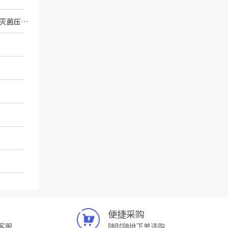
灭菌建议如下： 使用下排气式蒸汽压力灭菌器灭菌，灭菌温度121℃，灭菌时间20min，灭菌压力为102.8kPa～122.9kPa。
便捷采购
客服
随时随地下单选购