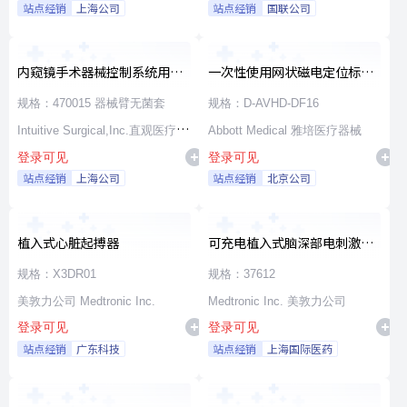
站点经销
上海公司
站点经销
国联公司
内窥镜手术器械控制系统用无
一次性使用网状磁电定位标测
源器械和附件
导管
规格：470015 器械臂无菌套
规格：D-AVHD-DF16
Intuitive Surgical,Inc.直观医疗公
Abbott Medical 雅培医疗器械
登录可见
登录可见
司
站点经销
上海公司
站点经销
北京公司
植入式心脏起搏器
可充电植入式脑深部电刺激脉
冲发生器套件
规格：X3DR01
规格：37612
美敦力公司 Medtronic Inc.
Medtronic Inc. 美敦力公司
登录可见
登录可见
站点经销
广东科技
站点经销
上海国际医药