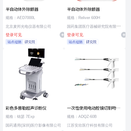
半自动体外除颤器
半自动体外除颤器
规格：AED7000L
规格：Reliver 600H
北京麦邦光电仪器有限公司
国药集团医疗器械研究院有限公
登录可见
登录可见
司
站点经销
研究院
站点经销
研究院
彩色多普勒超声诊断仪
一次性使用电动腔镜切割吻合
器及组件
规格：锦瑟 7Exp
规格：ADQZ-60B
国药通用(深圳)医疗影像有限公司
江苏安欣医疗科技有限公司