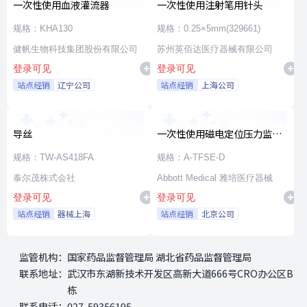
一次性使用血液灌流器
一次性使用注射笔用针头
规格：KHA130
规格：0.25×5mm(329661)
健帆生物科技集团股份有限公司
苏州英佰达医疗器械有限公司
登录可见
登录可见
站点经销
辽宁公司
站点经销
上海公司
导丝
一次性使用磁电定位压力监测
射频消融导管
规格：TW-AS418FA
规格：A-TFSE-D
泰尔茂株式会社
Abbott Medical 雅培医疗器械
登录可见
登录可见
站点经销
器械上海
站点经销
北京公司
监管机构：
国家药品监督管理局 湖北省药品监督管理局
联系地址：
武汉市东湖新技术开发区高新大道666号CRO办公区B
栋
联系电话：
027-59356195