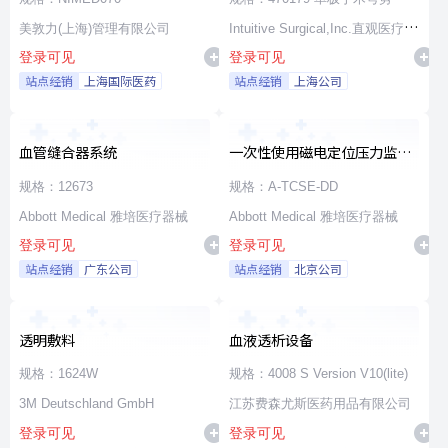
美敦力(上海)管理有限公司
Intuitive Surgical,Inc.直观医疗公
登录可见
登录可见
司
站点经销
上海国际医药
站点经销
上海公司
血管缝合器系统
一次性使用磁电定位压力监测
消融导管
规格：12673
规格：A-TCSE-DD
Abbott Medical 雅培医疗器械
Abbott Medical 雅培医疗器械
登录可见
登录可见
站点经销
广东公司
站点经销
北京公司
透明敷料
血液透析设备
规格：1624W
规格：4008 S Version V10(lite)
3M Deutschland GmbH
江苏费森尤斯医药用品有限公司
登录可见
登录可见