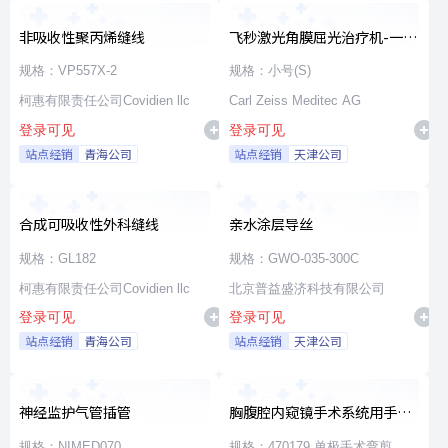
非吸收性聚丙烯缝线
飞秒激光角膜屈光治疗机-一次
性使用无菌治疗包
规格：VP557X-2
规格：小号(S)
柯惠有限责任公司Covidien llc
Carl Zeiss Meditec AG
登录可见
登录可见
站点经销
青海公司
站点经销
天津公司
合成可吸收性外科缝线
亲水涂层导丝
规格：GL182
规格：GWO-035-300C
柯惠有限责任公司Covidien llc
北京普益盛济科技有限公司
登录可见
登录可见
站点经销
青海公司
站点经销
天津公司
神经监护气管插管
胸腹腔内窥镜手术系统用手术
器械
规格：NIMED070
规格：470179 单极手术弯剪