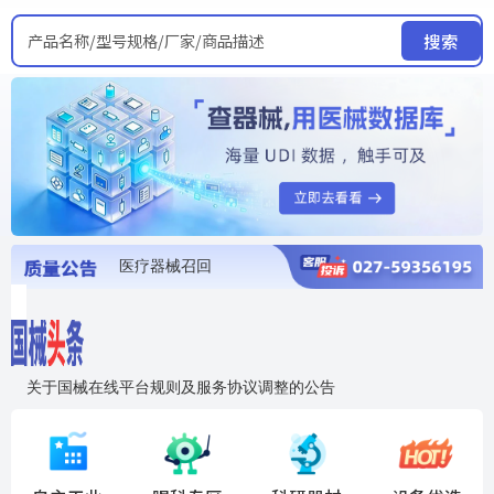
产品名称/型号规格/厂家/商品描述
搜索
医疗器械召回
国家局发布暂停进口销售使用信息
医疗器械证照注销
医疗器械暂停进口、经营和使用
医疗器械召回
关于国械在线平台规则及服务协议调整的公告
入"晓鹏"，抢百亿医械商机
国械在线移动端2.0焕新上线！让交易更简单，让商机更清晰！
国药创研AED开启全国招商
【免费报名】12月19日，冷链医疗器械质量管理规范要点&国产优品应用公益培训