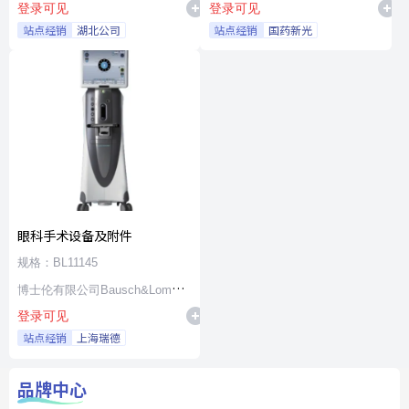
登录可见
登录可见
站点经销
湖北公司
站点经销
国药新光
眼科手术设备及附件
规格：BL11145
博士伦有限公司Bausch&Lomb
登录可见
Incorporated
站点经销
上海瑞德
品牌中心