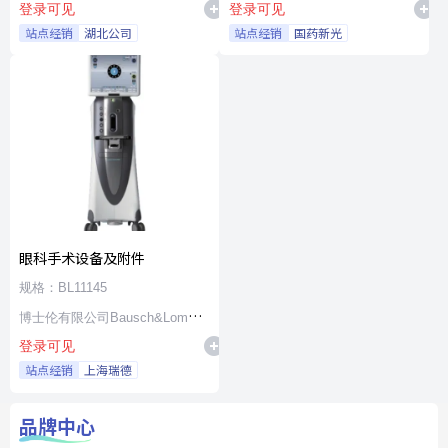
登录可见
登录可见
站点经销
湖北公司
站点经销
国药新光
眼科手术设备及附件
规格：BL11145
博士伦有限公司Bausch&Lomb
登录可见
Incorporated
站点经销
上海瑞德
品牌中心