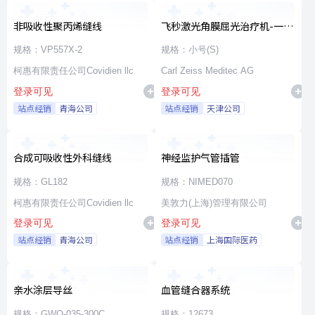
非吸收性聚丙烯缝线
飞秒激光角膜屈光治疗机-一次
性使用无菌治疗包
规格：VP557X-2
规格：小号(S)
柯惠有限责任公司Covidien llc
Carl Zeiss Meditec AG
登录可见
登录可见
站点经销
青海公司
站点经销
天津公司
合成可吸收性外科缝线
神经监护气管插管
规格：GL182
规格：NIMED070
柯惠有限责任公司Covidien llc
美敦力(上海)管理有限公司
登录可见
登录可见
站点经销
青海公司
站点经销
上海国际医药
亲水涂层导丝
血管缝合器系统
规格：GWO-035-300C
规格：12673