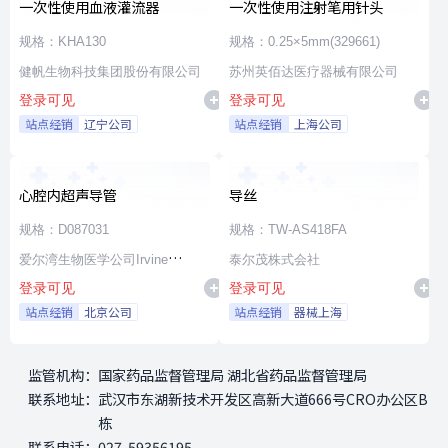
一次性使用血液灌流器
一次性使用注射笔用针头
规格：KHA130
规格：0.25×5mm(329661)
健帆生物科技集团股份有限公司
苏州英佰达医疗器械有限公司
登录可见
登录可见
站点经销
辽宁公司
站点经销
上海公司
心腔内超声导管
导丝
规格：D087031
规格：TW-AS418FA
爱尔湾生物医学公司Irvine
泰尔茂株式会社
登录可见
登录可见
Biomedical,Inc. a St. Jude
站点经销
北京公司
站点经销
器械上海
Medical Company
监管机构：
国家药品监督管理局 湖北省药品监督管理局
联系地址：
武汉市东湖新技术开发区高新大道666号CRO办公区B
栋
联系电话：
027-59356195