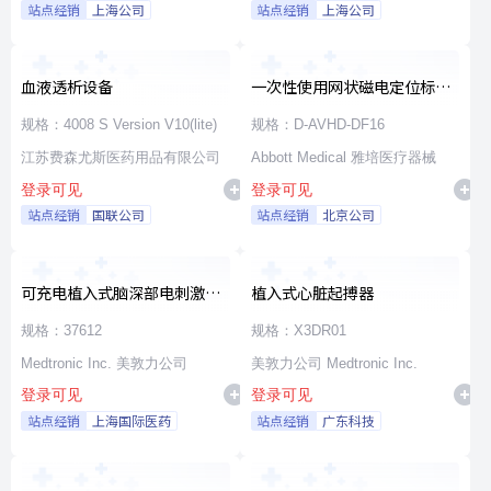
站点经销
上海公司
站点经销
上海公司
血液透析设备
一次性使用网状磁电定位标测
导管
规格：4008 S Version V10(lite)
规格：D-AVHD-DF16
江苏费森尤斯医药用品有限公司
Abbott Medical 雅培医疗器械
登录可见
登录可见
站点经销
国联公司
站点经销
北京公司
可充电植入式脑深部电刺激脉
植入式心脏起搏器
冲发生器套件
规格：37612
规格：X3DR01
Medtronic Inc. 美敦力公司
美敦力公司 Medtronic Inc.
登录可见
登录可见
站点经销
上海国际医药
站点经销
广东科技