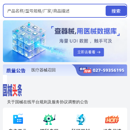
产品名称/型号规格/厂家/商品描述
搜索
医疗器械召回
国家局发布暂停进口销售使用信息
医疗器械证照注销
医疗器械暂停进口、经营和使用
医疗器械召回
关于国械在线平台规则及服务协议调整的公告
入"晓鹏"，抢百亿医械商机
国械在线移动端2.0焕新上线！让交易更简单，让商机更清晰！
国药创研AED开启全国招商
【免费报名】12月19日，冷链医疗器械质量管理规范要点&国产优品应用公益培训