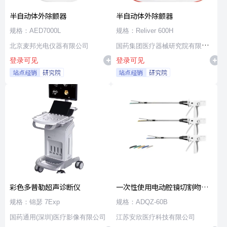
半自动体外除颤器
半自动体外除颤器
规格：AED7000L
规格：Reliver 600H
北京麦邦光电仪器有限公司
国药集团医疗器械研究院有限公
登录可见
登录可见
司
站点经销
研究院
站点经销
研究院
彩色多普勒超声诊断仪
一次性使用电动腔镜切割吻合
器及组件
规格：锦瑟 7Exp
规格：ADQZ-60B
国药通用(深圳)医疗影像有限公司
江苏安欣医疗科技有限公司