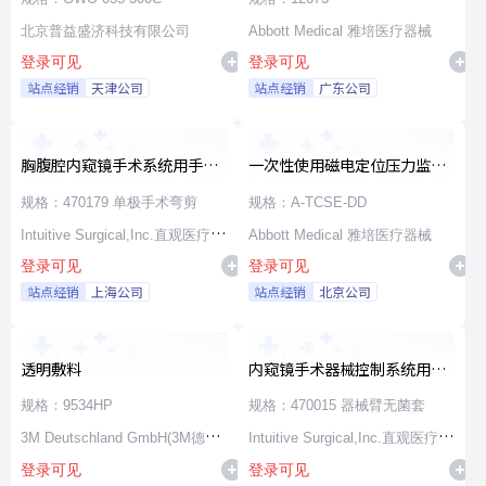
北京普益盛济科技有限公司
Abbott Medical 雅培医疗器械
登录可见
登录可见
站点经销
天津公司
站点经销
广东公司
胸腹腔内窥镜手术系统用手术
一次性使用磁电定位压力监测
器械
消融导管
规格：470179 单极手术弯剪
规格：A-TCSE-DD
Intuitive Surgical,Inc.直观医疗公
Abbott Medical 雅培医疗器械
登录可见
登录可见
司
站点经销
上海公司
站点经销
北京公司
透明敷料
内窥镜手术器械控制系统用无
源器械和附件
规格：9534HP
规格：470015 器械臂无菌套
3M Deutschland GmbH(3M德国
Intuitive Surgical,Inc.直观医疗公
登录可见
登录可见
公司)
司