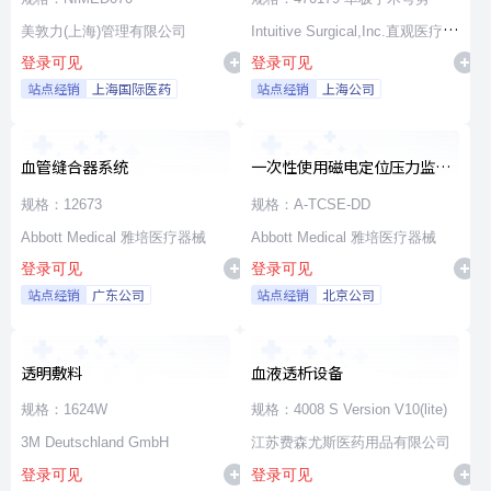
美敦力(上海)管理有限公司
Intuitive Surgical,Inc.直观医疗公
登录可见
登录可见
司
站点经销
上海国际医药
站点经销
上海公司
血管缝合器系统
一次性使用磁电定位压力监测
消融导管
规格：12673
规格：A-TCSE-DD
Abbott Medical 雅培医疗器械
Abbott Medical 雅培医疗器械
登录可见
登录可见
站点经销
广东公司
站点经销
北京公司
透明敷料
血液透析设备
规格：1624W
规格：4008 S Version V10(lite)
3M Deutschland GmbH
江苏费森尤斯医药用品有限公司
登录可见
登录可见