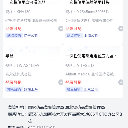
一次性使用血液灌流器
一次性使用注射笔用针头
规格：KHA130
规格：0.25×5mm(329661)
健帆生物科技集团股份有限公司
苏州英佰达医疗器械有限公司
登录可见
登录可见
站点经销
辽宁公司
站点经销
上海公司
导丝
一次性使用磁电定位压力监测
射频消融导管
规格：TW-AS418FA
规格：A-TFSE-D
泰尔茂株式会社
Abbott Medical 雅培医疗器械
登录可见
登录可见
站点经销
器械上海
站点经销
北京公司
监管机构：
国家药品监督管理局 湖北省药品监督管理局
联系地址：
武汉市东湖新技术开发区高新大道666号CRO办公区B
栋
联系电话：
027-59356195