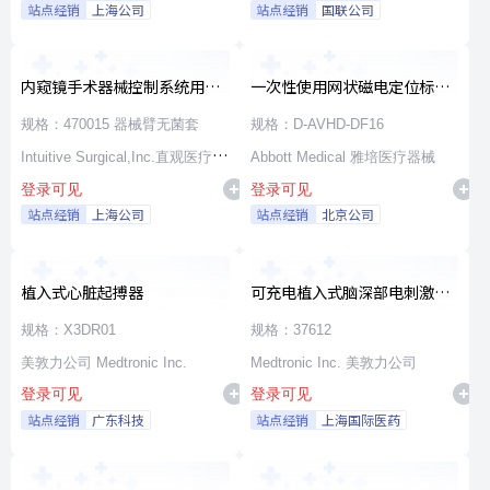
站点经销
上海公司
站点经销
国联公司
内窥镜手术器械控制系统用无
一次性使用网状磁电定位标测
源器械和附件
导管
规格：470015 器械臂无菌套
规格：D-AVHD-DF16
Intuitive Surgical,Inc.直观医疗公
Abbott Medical 雅培医疗器械
登录可见
登录可见
司
站点经销
上海公司
站点经销
北京公司
植入式心脏起搏器
可充电植入式脑深部电刺激脉
冲发生器套件
规格：X3DR01
规格：37612
美敦力公司 Medtronic Inc.
Medtronic Inc. 美敦力公司
登录可见
登录可见
站点经销
广东科技
站点经销
上海国际医药