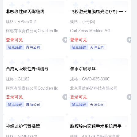
非吸收性聚丙烯缝线
飞秒激光角膜屈光治疗机-一次
性使用无菌治疗包
规格：VP557X-2
规格：小号(S)
柯惠有限责任公司Covidien llc
Carl Zeiss Meditec AG
登录可见
登录可见
站点经销
青海公司
站点经销
天津公司
合成可吸收性外科缝线
亲水涂层导丝
规格：GL182
规格：GWO-035-300C
柯惠有限责任公司Covidien llc
北京普益盛济科技有限公司
登录可见
登录可见
站点经销
青海公司
站点经销
天津公司
神经监护气管插管
胸腹腔内窥镜手术系统用手术
器械
规格：NIMED070
规格：470179 单极手术弯剪