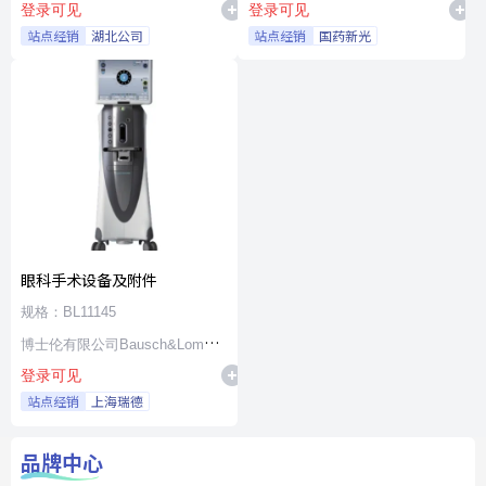
登录可见
登录可见
站点经销
湖北公司
站点经销
国药新光
眼科手术设备及附件
规格：BL11145
博士伦有限公司Bausch&Lomb
登录可见
Incorporated
站点经销
上海瑞德
品牌中心