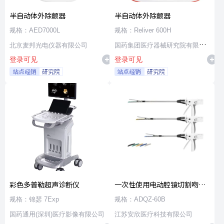
半自动体外除颤器
半自动体外除颤器
规格：AED7000L
规格：Reliver 600H
北京麦邦光电仪器有限公司
国药集团医疗器械研究院有限公
登录可见
登录可见
司
站点经销
研究院
站点经销
研究院
彩色多普勒超声诊断仪
一次性使用电动腔镜切割吻合
器及组件
规格：锦瑟 7Exp
规格：ADQZ-60B
国药通用(深圳)医疗影像有限公司
江苏安欣医疗科技有限公司