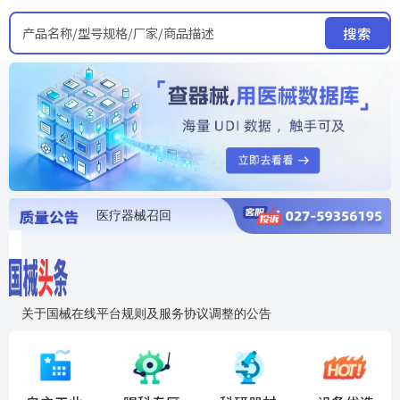
产品名称/型号规格/厂家/商品描述
搜索
医疗器械召回
国家局发布暂停进口销售使用信息
医疗器械证照注销
医疗器械暂停进口、经营和使用
医疗器械召回
关于国械在线平台规则及服务协议调整的公告
入"晓鹏"，抢百亿医械商机
国械在线移动端2.0焕新上线！让交易更简单，让商机更清晰！
国药创研AED开启全国招商
【免费报名】12月19日，冷链医疗器械质量管理规范要点&国产优品应用公益培训