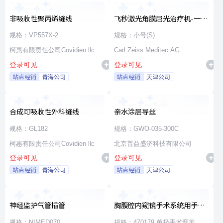
非吸收性聚丙烯缝线
飞秒激光角膜屈光治疗机-一次
性使用无菌治疗包
规格：VP557X-2
规格：小号(S)
柯惠有限责任公司Covidien llc
Carl Zeiss Meditec AG
登录可见
登录可见
站点经销
青海公司
站点经销
天津公司
合成可吸收性外科缝线
亲水涂层导丝
规格：GL182
规格：GWO-035-300C
柯惠有限责任公司Covidien llc
北京普益盛济科技有限公司
登录可见
登录可见
站点经销
青海公司
站点经销
天津公司
神经监护气管插管
胸腹腔内窥镜手术系统用手术
器械
规格：NIMED070
规格：470179 单极手术弯剪