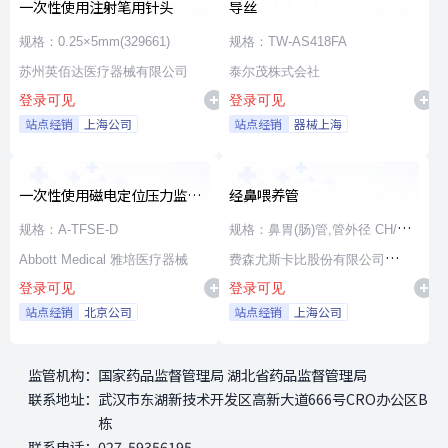
一次性使用注射笔用针头
导丝
规格：0.25×5mm(329661)
规格：TW-AS418FA
苏州英佰达医疗器械有限公司
泰尔茂株式会社
登录可见
登录可见
站点经销
上海公司
站点经销
器械上海
一次性使用磁电定位压力监测
经鼻喂养管
射频消融导管
规格：A-TFSE-D
规格：鼻胃(肠)管,管外径 CH/FR
Abbott Medical 雅培医疗器械
15,管内径 3.5mm,长度 100cm,
费森尤斯卡比股份有限公司
登录可见
登录可见
通用漏斗接头
Fresenius Kabi AG
站点经销
北京公司
站点经销
上海公司
监管机构：
国家药品监督管理局 湖北省药品监督管理局
联系地址：
武汉市东湖新技术开发区高新大道666号CRO办公区B
栋
联系电话：
027-59356195