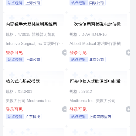
站点经销
上海公司
站点经销
国联公司
内窥镜手术器械控制系统用无
一次性使用网状磁电定位标测
源器械和附件
导管
规格：470015 器械臂无菌套
规格：D-AVHD-DF16
Intuitive Surgical,Inc.直观医疗公
Abbott Medical 雅培医疗器械
登录可见
登录可见
司
站点经销
上海公司
站点经销
北京公司
植入式心脏起搏器
可充电植入式脑深部电刺激脉
冲发生器套件
规格：X3DR01
规格：37612
美敦力公司 Medtronic Inc.
Medtronic Inc. 美敦力公司
登录可见
登录可见
站点经销
广东科技
站点经销
上海国际医药