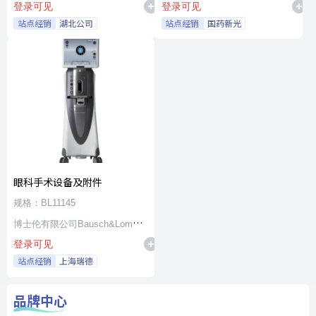
登录可见
登录可见
站点经销
湖北公司
站点经销
国药新光
眼科手术设备及附件
规格：BL11145
博士伦有限公司Bausch&Lomb
登录可见
Incorporated
站点经销
上海瑞德
品牌中心