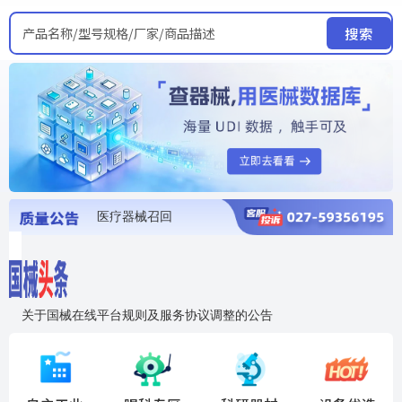
产品名称/型号规格/厂家/商品描述
搜索
医疗器械召回
国家局发布暂停进口销售使用信息
医疗器械证照注销
医疗器械暂停进口、经营和使用
医疗器械召回
关于国械在线平台规则及服务协议调整的公告
入"晓鹏"，抢百亿医械商机
国械在线移动端2.0焕新上线！让交易更简单，让商机更清晰！
国药创研AED开启全国招商
【免费报名】12月19日，冷链医疗器械质量管理规范要点&国产优品应用公益培训