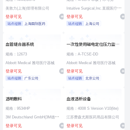
美敦力(上海)管理有限公司
Intuitive Surgical,Inc.直观医疗公
登录可见
登录可见
司
站点经销
上海国际医药
站点经销
上海公司
血管缝合器系统
一次性使用磁电定位压力监测
消融导管
规格：12673
规格：A-TCSE-DD
Abbott Medical 雅培医疗器械
Abbott Medical 雅培医疗器械
登录可见
登录可见
站点经销
广东公司
站点经销
北京公司
透明敷料
血液透析设备
规格：9534HP
规格：4008 S Version V10(lite)
3M Deutschland GmbH(3M德国
江苏费森尤斯医药用品有限公司
登录可见
登录可见
公司)