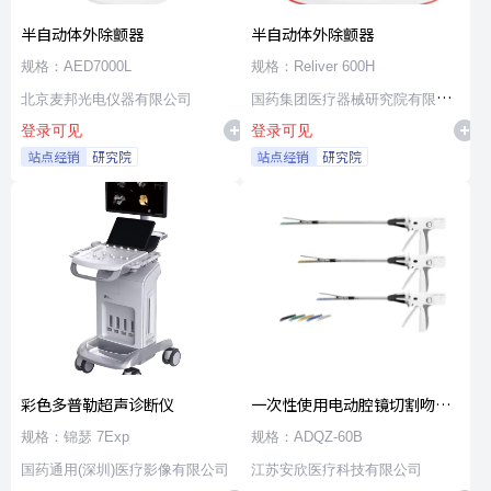
半自动体外除颤器
半自动体外除颤器
规格：AED7000L
规格：Reliver 600H
北京麦邦光电仪器有限公司
国药集团医疗器械研究院有限公
登录可见
登录可见
司
站点经销
研究院
站点经销
研究院
彩色多普勒超声诊断仪
一次性使用电动腔镜切割吻合
器及组件
规格：锦瑟 7Exp
规格：ADQZ-60B
国药通用(深圳)医疗影像有限公司
江苏安欣医疗科技有限公司