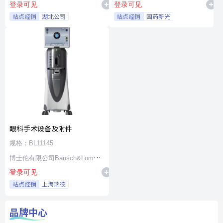
登录可见
登录可见
站点经销
湖北公司
站点经销
国药新光
眼科手术设备及附件
规格：BL11145
博士伦有限公司Bausch&Lomb
登录可见
Incorporated
站点经销
上海瑞德
品牌中心