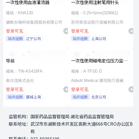
一次性使用血液灌流器
一次性使用注射笔用针头
规格：KHA130
规格：0.25×5mm(329661)
健帆生物科技集团股份有限公司
苏州英佰达医疗器械有限公司
登录可见
登录可见
站点经销
辽宁公司
站点经销
上海公司
导丝
一次性使用磁电定位压力监测
射频消融导管
规格：TW-AS418FA
规格：A-TFSE-D
泰尔茂株式会社
Abbott Medical 雅培医疗器械
登录可见
登录可见
站点经销
器械上海
站点经销
北京公司
监管机构：
国家药品监督管理局 湖北省药品监督管理局
联系地址：
武汉市东湖新技术开发区高新大道666号CRO办公区B
栋
联系电话：
027-59356195