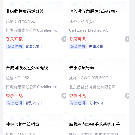
非吸收性聚丙烯缝线
飞秒激光角膜屈光治疗机-一次
性使用无菌治疗包
规格：VP557X-2
规格：小号(S)
柯惠有限责任公司Covidien llc
Carl Zeiss Meditec AG
登录可见
登录可见
站点经销
青海公司
站点经销
天津公司
合成可吸收性外科缝线
亲水涂层导丝
规格：GL182
规格：GWO-035-300C
柯惠有限责任公司Covidien llc
北京普益盛济科技有限公司
登录可见
登录可见
站点经销
青海公司
站点经销
天津公司
神经监护气管插管
胸腹腔内窥镜手术系统用手术
器械
规格：NIMED070
规格：470179 单极手术弯剪