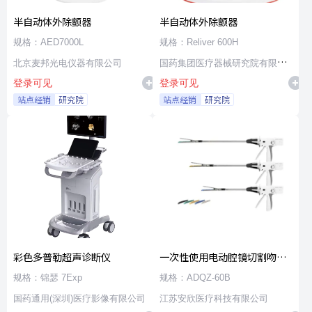
半自动体外除颤器
半自动体外除颤器
规格：AED7000L
规格：Reliver 600H
北京麦邦光电仪器有限公司
国药集团医疗器械研究院有限公
登录可见
登录可见
司
站点经销
研究院
站点经销
研究院
彩色多普勒超声诊断仪
一次性使用电动腔镜切割吻合
器及组件
规格：锦瑟 7Exp
规格：ADQZ-60B
国药通用(深圳)医疗影像有限公司
江苏安欣医疗科技有限公司