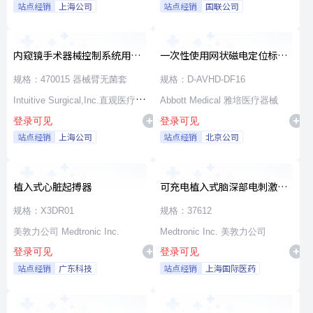
站点经销
上海公司
站点经销
国联公司
内窥镜手术器械控制系统用无
一次性使用网状磁电定位标测
源器械和附件
导管
规格：470015 器械臂无菌套
规格：D-AVHD-DF16
Intuitive Surgical,Inc.直观医疗公
Abbott Medical 雅培医疗器械
登录可见
登录可见
司
站点经销
上海公司
站点经销
北京公司
植入式心脏起搏器
可充电植入式脑深部电刺激脉
冲发生器套件
规格：X3DR01
规格：37612
美敦力公司 Medtronic Inc.
Medtronic Inc. 美敦力公司
登录可见
登录可见
站点经销
广东科技
站点经销
上海国际医药