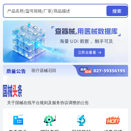
产品名称/型号规格/厂家/商品描述
搜索
医疗器械召回
国家局发布暂停进口销售使用信息
医疗器械证照注销
医疗器械暂停进口、经营和使用
医疗器械召回
关于国械在线平台规则及服务协议调整的公告
入"晓鹏"，抢百亿医械商机
国械在线移动端2.0焕新上线！让交易更简单，让商机更清晰！
国药创研AED开启全国招商
【免费报名】12月19日，冷链医疗器械质量管理规范要点&国产优品应用公益培训