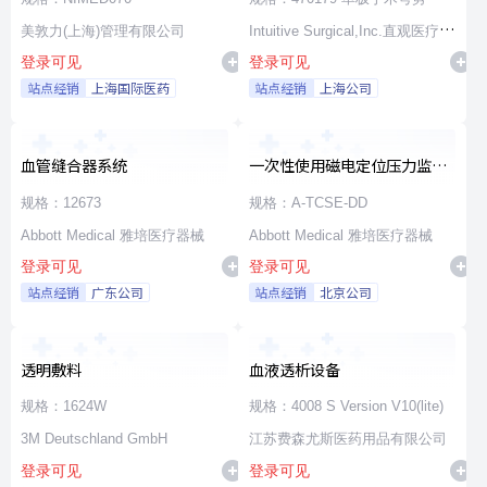
美敦力(上海)管理有限公司
Intuitive Surgical,Inc.直观医疗公
登录可见
登录可见
司
站点经销
上海国际医药
站点经销
上海公司
血管缝合器系统
一次性使用磁电定位压力监测
消融导管
规格：12673
规格：A-TCSE-DD
Abbott Medical 雅培医疗器械
Abbott Medical 雅培医疗器械
登录可见
登录可见
站点经销
广东公司
站点经销
北京公司
透明敷料
血液透析设备
规格：1624W
规格：4008 S Version V10(lite)
3M Deutschland GmbH
江苏费森尤斯医药用品有限公司
登录可见
登录可见