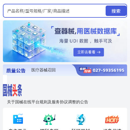
产品名称/型号规格/厂家/商品描述
搜索
医疗器械召回
国家局发布暂停进口销售使用信息
医疗器械证照注销
医疗器械暂停进口、经营和使用
医疗器械召回
关于国械在线平台规则及服务协议调整的公告
入"晓鹏"，抢百亿医械商机
国械在线移动端2.0焕新上线！让交易更简单，让商机更清晰！
国药创研AED开启全国招商
【免费报名】12月19日，冷链医疗器械质量管理规范要点&国产优品应用公益培训