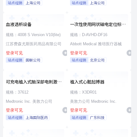
站点经销
上海公司
站点经销
上海公司
血液透析设备
一次性使用网状磁电定位标测
导管
规格：4008 S Version V10(lite)
规格：D-AVHD-DF16
江苏费森尤斯医药用品有限公司
Abbott Medical 雅培医疗器械
登录可见
登录可见
站点经销
国联公司
站点经销
北京公司
可充电植入式脑深部电刺激脉
植入式心脏起搏器
冲发生器套件
规格：37612
规格：X3DR01
Medtronic Inc. 美敦力公司
美敦力公司 Medtronic Inc.
登录可见
登录可见
站点经销
上海国际医药
站点经销
广东科技