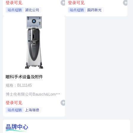
登录可见
登录可见
站点经销
湖北公司
站点经销
国药新光
眼科手术设备及附件
规格：BL11145
博士伦有限公司Bausch&Lomb
登录可见
Incorporated
站点经销
上海瑞德
品牌中心