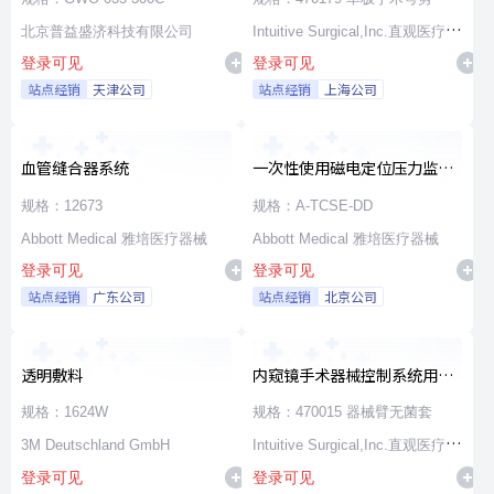
北京普益盛济科技有限公司
Intuitive Surgical,Inc.直观医疗公
登录可见
登录可见
司
站点经销
天津公司
站点经销
上海公司
血管缝合器系统
一次性使用磁电定位压力监测
消融导管
规格：12673
规格：A-TCSE-DD
Abbott Medical 雅培医疗器械
Abbott Medical 雅培医疗器械
登录可见
登录可见
站点经销
广东公司
站点经销
北京公司
透明敷料
内窥镜手术器械控制系统用无
源器械和附件
规格：1624W
规格：470015 器械臂无菌套
3M Deutschland GmbH
Intuitive Surgical,Inc.直观医疗公
登录可见
登录可见
司