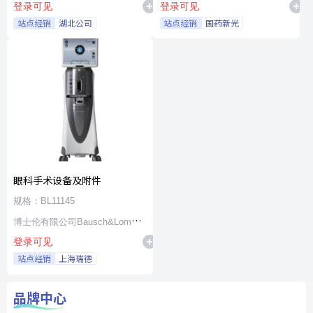
登录可见
登录可见
站点经销
湖北公司
站点经销
国药新光
眼科手术设备及附件
规格：BL11145
博士伦有限公司Bausch&Lomb
登录可见
Incorporated
站点经销
上海瑞德
品牌中心