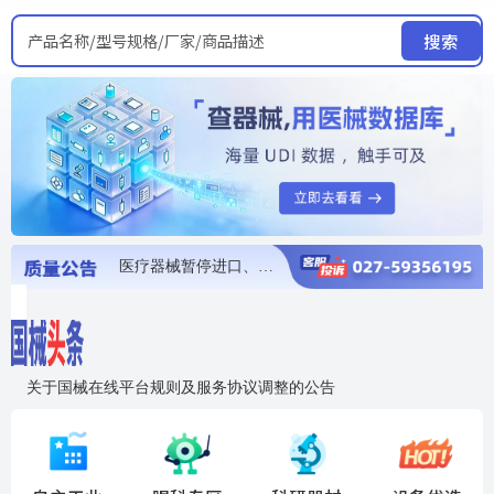
产品名称/型号规格/厂家/商品描述
搜索
医疗器械暂停进口、经营和使用
医疗器械召回
医疗器械抽检不合格
医疗器械召回
医疗器械召回
关于国械在线平台规则及服务协议调整的公告
入"晓鹏"，抢百亿医械商机
国械在线移动端2.0焕新上线！让交易更简单，让商机更清晰！
国药创研AED开启全国招商
【免费报名】12月19日，冷链医疗器械质量管理规范要点&国产优品应用公益培训