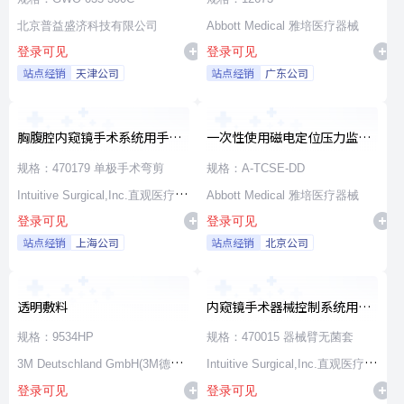
北京普益盛济科技有限公司
Abbott Medical 雅培医疗器械
登录可见
登录可见
站点经销
天津公司
站点经销
广东公司
胸腹腔内窥镜手术系统用手术
一次性使用磁电定位压力监测
器械
消融导管
规格：470179 单极手术弯剪
规格：A-TCSE-DD
Intuitive Surgical,Inc.直观医疗公
Abbott Medical 雅培医疗器械
登录可见
登录可见
司
站点经销
上海公司
站点经销
北京公司
透明敷料
内窥镜手术器械控制系统用无
源器械和附件
规格：9534HP
规格：470015 器械臂无菌套
3M Deutschland GmbH(3M德国
Intuitive Surgical,Inc.直观医疗公
登录可见
登录可见
公司)
司