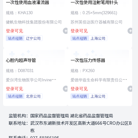
一次性使用血液灌流器
一次性使用注射笔用针头
规格：KHA130
规格：0.25×5mm(329661)
健帆生物科技集团股份有限公司
苏州英佰达医疗器械有限公司
登录可见
登录可见
站点经销
辽宁公司
站点经销
上海公司
心腔内超声导管
一次性压力传感器
规格：D087031
规格：PX260
爱尔湾生物医学公司Irvine
爱德华兹生命科学有限责任公司
登录可见
登录可见
Biomedical,Inc. a St. Jude
Edwards Lifesciences LLC
站点经销
北京公司
站点经销
上海公司
Medical Company
监管机构：
国家药品监督管理局 湖北省药品监督管理局
联系地址：
武汉市东湖新技术开发区高新大道666号CRO办公区B
栋
联系电话：
027-59356195