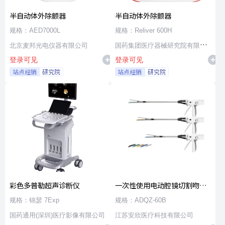
半自动体外除颤器
半自动体外除颤器
规格：AED7000L
规格：Reliver 600H
北京麦邦光电仪器有限公司
国药集团医疗器械研究院有限公
登录可见
登录可见
司
站点经销
研究院
站点经销
研究院
彩色多普勒超声诊断仪
一次性使用电动腔镜切割吻合
器及组件
规格：锦瑟 7Exp
规格：ADQZ-60B
国药通用(深圳)医疗影像有限公司
江苏安欣医疗科技有限公司