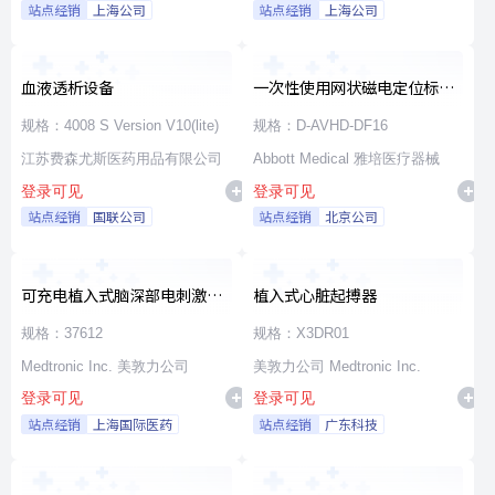
站点经销
上海公司
站点经销
上海公司
血液透析设备
一次性使用网状磁电定位标测
导管
规格：4008 S Version V10(lite)
规格：D-AVHD-DF16
江苏费森尤斯医药用品有限公司
Abbott Medical 雅培医疗器械
登录可见
登录可见
站点经销
国联公司
站点经销
北京公司
可充电植入式脑深部电刺激脉
植入式心脏起搏器
冲发生器套件
规格：37612
规格：X3DR01
Medtronic Inc. 美敦力公司
美敦力公司 Medtronic Inc.
登录可见
登录可见
站点经销
上海国际医药
站点经销
广东科技