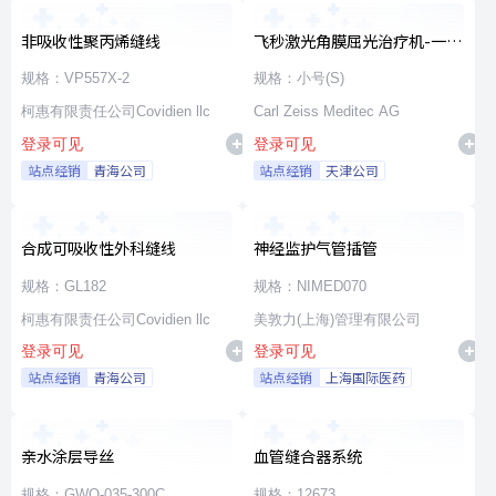
非吸收性聚丙烯缝线
飞秒激光角膜屈光治疗机-一次
性使用无菌治疗包
规格：VP557X-2
规格：小号(S)
柯惠有限责任公司Covidien llc
Carl Zeiss Meditec AG
登录可见
登录可见
站点经销
青海公司
站点经销
天津公司
合成可吸收性外科缝线
神经监护气管插管
规格：GL182
规格：NIMED070
柯惠有限责任公司Covidien llc
美敦力(上海)管理有限公司
登录可见
登录可见
站点经销
青海公司
站点经销
上海国际医药
亲水涂层导丝
血管缝合器系统
规格：GWO-035-300C
规格：12673