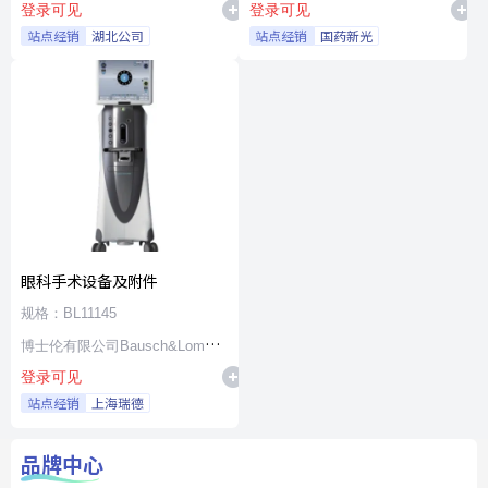
登录可见
登录可见
站点经销
湖北公司
站点经销
国药新光
眼科手术设备及附件
规格：BL11145
博士伦有限公司Bausch&Lomb
登录可见
Incorporated
站点经销
上海瑞德
品牌中心