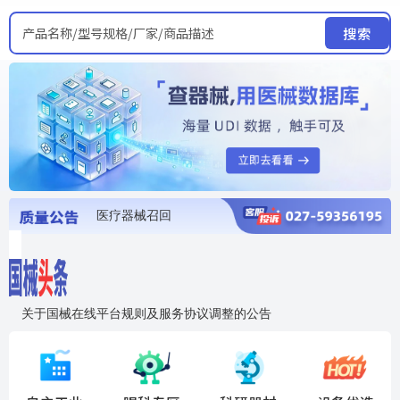
产品名称/型号规格/厂家/商品描述
搜索
医疗器械召回
国家局发布暂停进口销售使用信息
医疗器械证照注销
医疗器械暂停进口、经营和使用
医疗器械召回
关于国械在线平台规则及服务协议调整的公告
入"晓鹏"，抢百亿医械商机
国械在线移动端2.0焕新上线！让交易更简单，让商机更清晰！
国药创研AED开启全国招商
【免费报名】12月19日，冷链医疗器械质量管理规范要点&国产优品应用公益培训