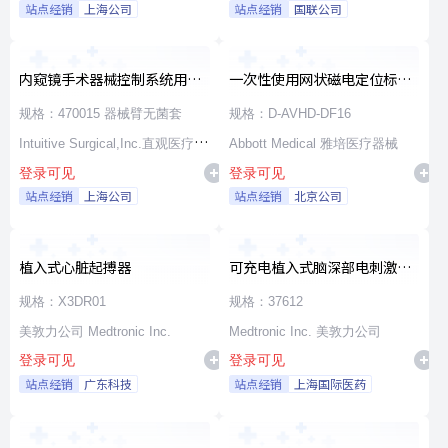
站点经销
上海公司
站点经销
国联公司
内窥镜手术器械控制系统用无
一次性使用网状磁电定位标测
源器械和附件
导管
规格：470015 器械臂无菌套
规格：D-AVHD-DF16
Intuitive Surgical,Inc.直观医疗公
Abbott Medical 雅培医疗器械
登录可见
登录可见
司
站点经销
上海公司
站点经销
北京公司
植入式心脏起搏器
可充电植入式脑深部电刺激脉
冲发生器套件
规格：X3DR01
规格：37612
美敦力公司 Medtronic Inc.
Medtronic Inc. 美敦力公司
登录可见
登录可见
站点经销
广东科技
站点经销
上海国际医药