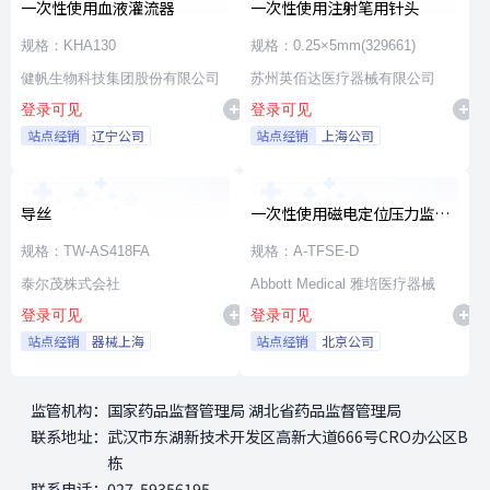
一次性使用血液灌流器
一次性使用注射笔用针头
规格：KHA130
规格：0.25×5mm(329661)
健帆生物科技集团股份有限公司
苏州英佰达医疗器械有限公司
登录可见
登录可见
站点经销
辽宁公司
站点经销
上海公司
导丝
一次性使用磁电定位压力监测
射频消融导管
规格：TW-AS418FA
规格：A-TFSE-D
泰尔茂株式会社
Abbott Medical 雅培医疗器械
登录可见
登录可见
站点经销
器械上海
站点经销
北京公司
监管机构：
国家药品监督管理局 湖北省药品监督管理局
联系地址：
武汉市东湖新技术开发区高新大道666号CRO办公区B
栋
联系电话：
027-59356195