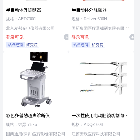
半自动体外除颤器
半自动体外除颤器
规格：AED7000L
规格：Reliver 600H
北京麦邦光电仪器有限公司
国药集团医疗器械研究院有限公
登录可见
登录可见
司
站点经销
研究院
站点经销
研究院
彩色多普勒超声诊断仪
一次性使用电动腔镜切割吻合
器及组件
规格：锦瑟 7Exp
规格：ADQZ-60B
国药通用(深圳)医疗影像有限公司
江苏安欣医疗科技有限公司