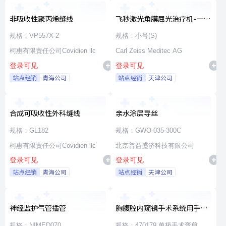
非吸收性聚丙烯缝线
飞秒激光角膜屈光治疗机-一次
性使用无菌治疗包
规格：VP557X-2
规格：小号(S)
柯惠有限责任公司Covidien llc
Carl Zeiss Meditec AG
登录可见
登录可见
站点经销
青海公司
站点经销
天津公司
合成可吸收性外科缝线
亲水涂层导丝
规格：GL182
规格：GWO-035-300C
柯惠有限责任公司Covidien llc
北京普益盛济科技有限公司
登录可见
登录可见
站点经销
青海公司
站点经销
天津公司
神经监护气管插管
胸腹腔内窥镜手术系统用手术
器械
规格：NIMED070
规格：470179 单极手术弯剪