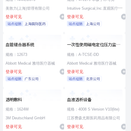
美敦力(上海)管理有限公司
Intuitive Surgical,Inc.直观医疗公
登录可见
登录可见
司
站点经销
上海国际医药
站点经销
上海公司
血管缝合器系统
一次性使用磁电定位压力监测
消融导管
规格：12673
规格：A-TCSE-DD
Abbott Medical 雅培医疗器械
Abbott Medical 雅培医疗器械
登录可见
登录可见
站点经销
广东公司
站点经销
北京公司
透明敷料
血液透析设备
规格：1624W
规格：4008 S Version V10(lite)
3M Deutschland GmbH
江苏费森尤斯医药用品有限公司
登录可见
登录可见