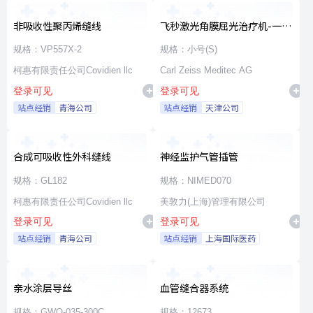
非吸收性聚丙烯缝线
飞秒激光角膜屈光治疗机-一次
性使用无菌治疗包
规格：VP557X-2
规格：小号(S)
柯惠有限责任公司Covidien llc
Carl Zeiss Meditec AG
登录可见
登录可见
站点经销
青海公司
站点经销
天津公司
合成可吸收性外科缝线
神经监护气管插管
规格：GL182
规格：NIMED070
柯惠有限责任公司Covidien llc
美敦力(上海)管理有限公司
登录可见
登录可见
站点经销
青海公司
站点经销
上海国际医药
亲水涂层导丝
血管缝合器系统
规格：GWO-035-300C
规格：12673