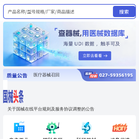
产品名称/型号规格/厂家/商品描述
搜索
医疗器械召回
国家局发布暂停进口销售使用信息
医疗器械证照注销
医疗器械暂停进口、经营和使用
医疗器械召回
关于国械在线平台规则及服务协议调整的公告
入"晓鹏"，抢百亿医械商机
国械在线移动端2.0焕新上线！让交易更简单，让商机更清晰！
国药创研AED开启全国招商
【免费报名】12月19日，冷链医疗器械质量管理规范要点&国产优品应用公益培训