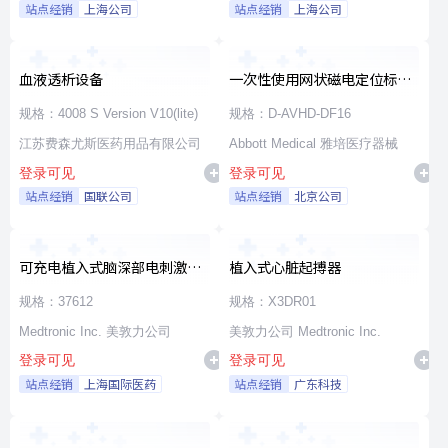
站点经销
上海公司
站点经销
上海公司
血液透析设备
一次性使用网状磁电定位标测
导管
规格：4008 S Version V10(lite)
规格：D-AVHD-DF16
江苏费森尤斯医药用品有限公司
Abbott Medical 雅培医疗器械
登录可见
登录可见
站点经销
国联公司
站点经销
北京公司
可充电植入式脑深部电刺激脉
植入式心脏起搏器
冲发生器套件
规格：37612
规格：X3DR01
Medtronic Inc. 美敦力公司
美敦力公司 Medtronic Inc.
登录可见
登录可见
站点经销
上海国际医药
站点经销
广东科技