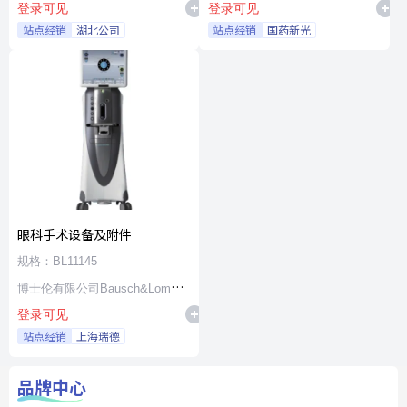
登录可见
登录可见
站点经销
湖北公司
站点经销
国药新光
眼科手术设备及附件
规格：BL11145
博士伦有限公司Bausch&Lomb
登录可见
Incorporated
站点经销
上海瑞德
品牌中心