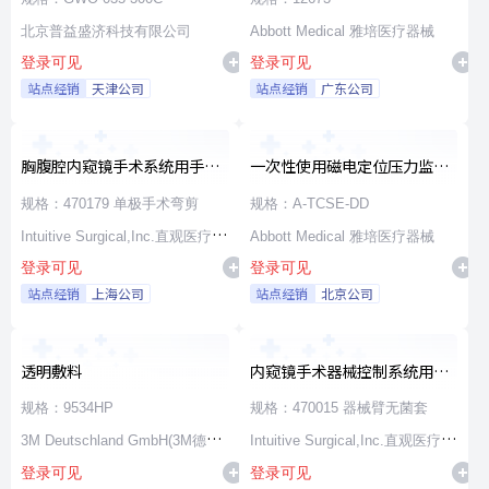
北京普益盛济科技有限公司
Abbott Medical 雅培医疗器械
登录可见
登录可见
站点经销
天津公司
站点经销
广东公司
胸腹腔内窥镜手术系统用手术
一次性使用磁电定位压力监测
器械
消融导管
规格：470179 单极手术弯剪
规格：A-TCSE-DD
Intuitive Surgical,Inc.直观医疗公
Abbott Medical 雅培医疗器械
登录可见
登录可见
司
站点经销
上海公司
站点经销
北京公司
透明敷料
内窥镜手术器械控制系统用无
源器械和附件
规格：9534HP
规格：470015 器械臂无菌套
3M Deutschland GmbH(3M德国
Intuitive Surgical,Inc.直观医疗公
登录可见
登录可见
公司)
司