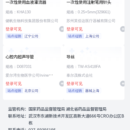
一次性使用血液灌流器
一次性使用注射笔用针头
规格：KHA130
规格：0.25×5mm(329661)
健帆生物科技集团股份有限公司
苏州英佰达医疗器械有限公司
登录可见
登录可见
站点经销
辽宁公司
站点经销
上海公司
心腔内超声导管
导丝
规格：D087031
规格：TW-AS418FA
爱尔湾生物医学公司Irvine
泰尔茂株式会社
登录可见
登录可见
Biomedical,Inc. a St. Jude
站点经销
北京公司
站点经销
器械上海
Medical Company
监管机构：
国家药品监督管理局 湖北省药品监督管理局
联系地址：
武汉市东湖新技术开发区高新大道666号CRO办公区B
栋
联系电话：
027-59356195