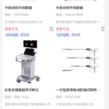
半自动体外除颤器
半自动体外除颤器
规格：AED7000L
规格：Reliver 600H
北京麦邦光电仪器有限公司
国药集团医疗器械研究院有限公
登录可见
登录可见
司
站点经销
研究院
站点经销
研究院
彩色多普勒超声诊断仪
一次性使用电动腔镜切割吻合
器及组件
规格：锦瑟 7Exp
规格：ADQZ-60B
国药通用(深圳)医疗影像有限公司
江苏安欣医疗科技有限公司