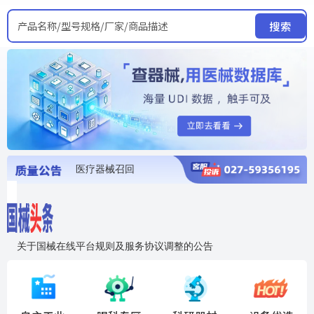
产品名称/型号规格/厂家/商品描述
搜索
医疗器械召回
国家局发布暂停进口销售使用信息
医疗器械证照注销
医疗器械暂停进口、经营和使用
医疗器械召回
关于国械在线平台规则及服务协议调整的公告
入"晓鹏"，抢百亿医械商机
国械在线移动端2.0焕新上线！让交易更简单，让商机更清晰！
国药创研AED开启全国招商
【免费报名】12月19日，冷链医疗器械质量管理规范要点&国产优品应用公益培训