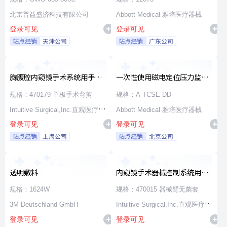
北京普益盛济科技有限公司
Abbott Medical 雅培医疗器械
登录可见
登录可见
站点经销
天津公司
站点经销
广东公司
胸腹腔内窥镜手术系统用手术
一次性使用磁电定位压力监测
器械
消融导管
规格：470179 单极手术弯剪
规格：A-TCSE-DD
Intuitive Surgical,Inc.直观医疗公
Abbott Medical 雅培医疗器械
登录可见
登录可见
司
站点经销
上海公司
站点经销
北京公司
透明敷料
内窥镜手术器械控制系统用无
源器械和附件
规格：1624W
规格：470015 器械臂无菌套
3M Deutschland GmbH
Intuitive Surgical,Inc.直观医疗公
登录可见
登录可见
司