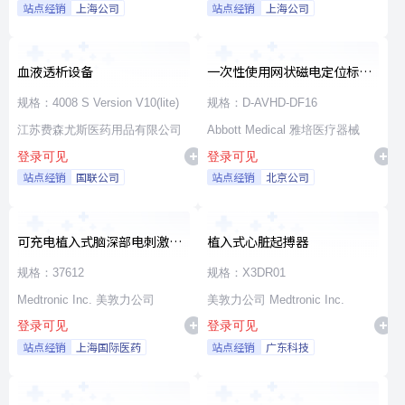
站点经销
上海公司
站点经销
上海公司
血液透析设备
一次性使用网状磁电定位标测
导管
规格：4008 S Version V10(lite)
规格：D-AVHD-DF16
江苏费森尤斯医药用品有限公司
Abbott Medical 雅培医疗器械
登录可见
登录可见
站点经销
国联公司
站点经销
北京公司
可充电植入式脑深部电刺激脉
植入式心脏起搏器
冲发生器套件
规格：37612
规格：X3DR01
Medtronic Inc. 美敦力公司
美敦力公司 Medtronic Inc.
登录可见
登录可见
站点经销
上海国际医药
站点经销
广东科技