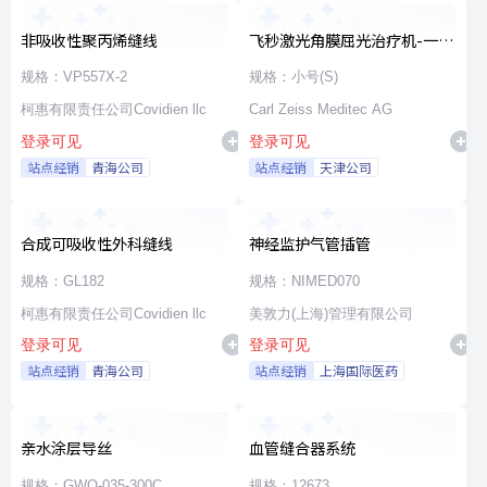
非吸收性聚丙烯缝线
飞秒激光角膜屈光治疗机-一次
性使用无菌治疗包
规格：VP557X-2
规格：小号(S)
柯惠有限责任公司Covidien llc
Carl Zeiss Meditec AG
登录可见
登录可见
站点经销
青海公司
站点经销
天津公司
合成可吸收性外科缝线
神经监护气管插管
规格：GL182
规格：NIMED070
柯惠有限责任公司Covidien llc
美敦力(上海)管理有限公司
登录可见
登录可见
站点经销
青海公司
站点经销
上海国际医药
亲水涂层导丝
血管缝合器系统
规格：GWO-035-300C
规格：12673