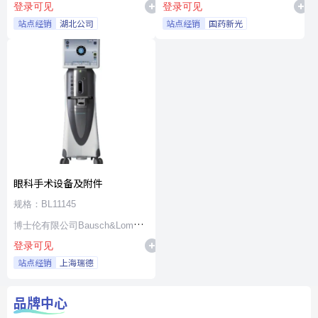
登录可见
登录可见
站点经销
湖北公司
站点经销
国药新光
眼科手术设备及附件
规格：BL11145
博士伦有限公司Bausch&Lomb
登录可见
Incorporated
站点经销
上海瑞德
品牌中心