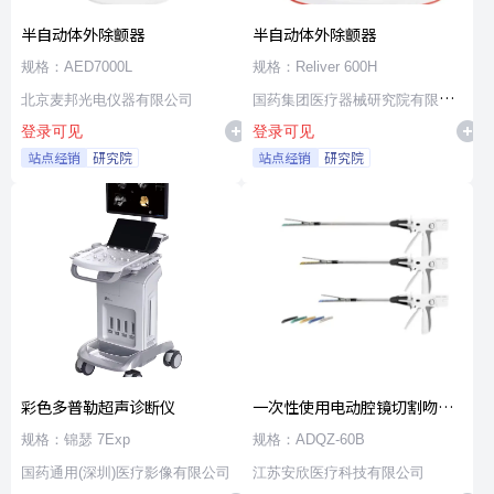
半自动体外除颤器
半自动体外除颤器
规格：AED7000L
规格：Reliver 600H
北京麦邦光电仪器有限公司
国药集团医疗器械研究院有限公
登录可见
登录可见
司
站点经销
研究院
站点经销
研究院
彩色多普勒超声诊断仪
一次性使用电动腔镜切割吻合
器及组件
规格：锦瑟 7Exp
规格：ADQZ-60B
国药通用(深圳)医疗影像有限公司
江苏安欣医疗科技有限公司