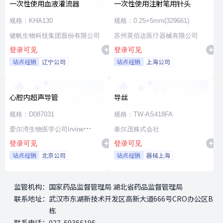
一次性使用血液灌流器
一次性使用注射笔用针头
规格：KHA130
规格：0.25×5mm(329661)
健帆生物科技集团股份有限公司
苏州英佰达医疗器械有限公司
登录可见
登录可见
站点经销
辽宁公司
站点经销
上海公司
心腔内超声导管
导丝
规格：D087031
规格：TW-AS418FA
爱尔湾生物医学公司Irvine
泰尔茂株式会社
登录可见
登录可见
Biomedical,Inc. a St. Jude
站点经销
北京公司
站点经销
器械上海
Medical Company
监管机构：
国家药品监督管理局 湖北省药品监督管理局
联系地址：
武汉市东湖新技术开发区高新大道666号CRO办公区B
栋
联系电话：
027-59356195