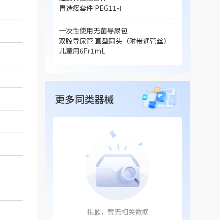
胃造瘘套件 PEG11-Ⅰ
一次性使用无菌导尿包
双腔导尿管 直型圆头（附带通管丝）
儿童用6Fr1mL
更多同类器械
抱歉，暂无相关数据