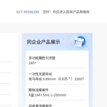
027-59356195
您好！欢迎进入医械产品数据库
同企业产品展示
多功能腹腔引流管
24Fr
一次性无菌导丝
斑马导丝 0.89mm（0.035＂）1500T
膀胱造瘘套件
A型 14Fr 5mL L-250mm
经皮胃造瘘套件