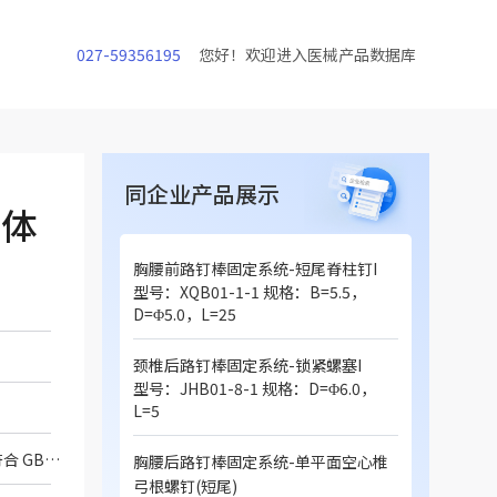
027-59356195
您好！欢迎进入医械产品数据库
同企业产品展示
椎体
胸腰前路钉棒固定系统-短尾脊柱钉I
型号：XQB01-1-1 规格：B=5.5，
D=Φ5.0，L=25
颈椎后路钉棒固定系统-锁紧螺塞I
型号：JHB01-8-1 规格：D=Φ6.0，
L=5
产品是通过选择性激光熔融快速成型技术 (SLM 技术) 制成的多孔脊柱植入物，化学成分符合 GB/T13810 标准中TC4 钛合金材料的要求或化学成分符合 YY/T 1851-2022标准中的纯钽材料的要求，产品根据患者情况进行定制。产品表面无着色，非灭菌包装。
胸腰后路钉棒固定系统-单平面空心椎
弓根螺钉(短尾)