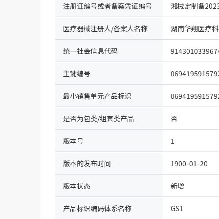
注册证编号或者备案凭证编号
湘械定制备2023
医疗器械注册人/备案人名称
湖南华翔医疗科
统一社会信息代码
914301033967
主键编号
069419591579
最小销售单元产品标识
069419591579
是否为包类/组套类产品
否
版本号
1
版本的发布时间
1900-01-20
版本状态
新增
产品标识编码体系名称
GS1