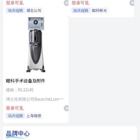
登录可见
登录可见
站点经销
湖北公司
站点经销
国药新光
眼科手术设备及附件
规格：BL11145
博士伦有限公司Bausch&Lomb
登录可见
Incorporated
站点经销
上海瑞德
品牌中心