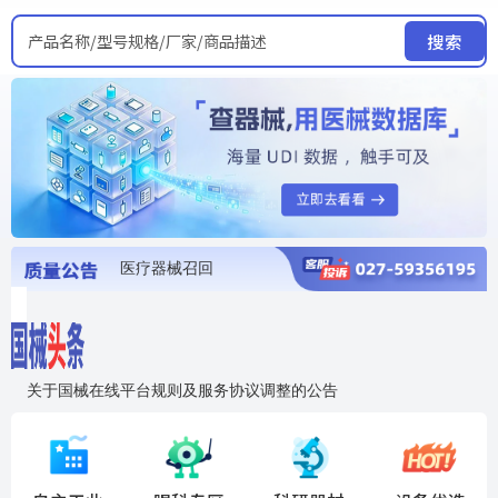
产品名称/型号规格/厂家/商品描述
搜索
医疗器械召回
国家局发布暂停进口销售使用信息
医疗器械证照注销
医疗器械暂停进口、经营和使用
医疗器械召回
关于国械在线平台规则及服务协议调整的公告
入"晓鹏"，抢百亿医械商机
国械在线移动端2.0焕新上线！让交易更简单，让商机更清晰！
国药创研AED开启全国招商
【免费报名】12月19日，冷链医疗器械质量管理规范要点&国产优品应用公益培训