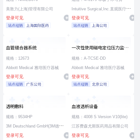
美敦力(上海)管理有限公司
Intuitive Surgical,Inc.直观医疗公
登录可见
登录可见
司
站点经销
上海国际医药
站点经销
上海公司
血管缝合器系统
一次性使用磁电定位压力监测
消融导管
规格：12673
规格：A-TCSE-DD
Abbott Medical 雅培医疗器械
Abbott Medical 雅培医疗器械
登录可见
登录可见
站点经销
广东公司
站点经销
北京公司
透明敷料
血液透析设备
规格：9534HP
规格：4008 S Version V10(lite)
3M Deutschland GmbH(3M德国
江苏费森尤斯医药用品有限公司
登录可见
登录可见
公司)