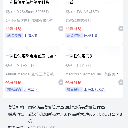
一次性使用注射笔用针头
导丝
规格：0.25×5mm(329661)
规格：TW-AS418FA
苏州英佰达医疗器械有限公司
泰尔茂株式会社
登录可见
登录可见
站点经销
上海公司
站点经销
器械上海
一次性使用磁电定位压力监测
一次性使用刀头
射频消融导管
规格：A-TFSE-D
规格：1884006
Abbott Medical 雅培医疗器械
Medtronic Xomed, Inc. 美国美敦
登录可见
登录可见
力施美敦股份有限公司
站点经销
北京公司
站点经销
上海国际医药
监管机构：
国家药品监督管理局 湖北省药品监督管理局
联系地址：
武汉市东湖新技术开发区高新大道666号CRO办公区B
栋
联系电话：
027-59356195