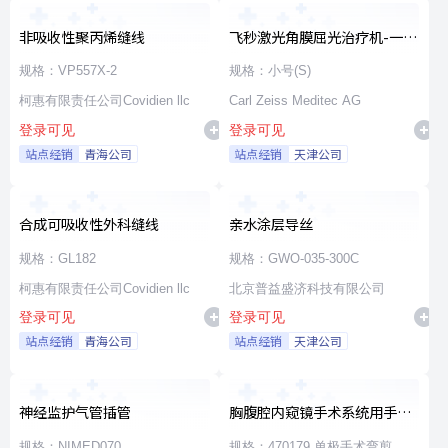
非吸收性聚丙烯缝线
飞秒激光角膜屈光治疗机-一次
性使用无菌治疗包
规格：VP557X-2
规格：小号(S)
柯惠有限责任公司Covidien llc
Carl Zeiss Meditec AG
登录可见
登录可见
站点经销
青海公司
站点经销
天津公司
合成可吸收性外科缝线
亲水涂层导丝
规格：GL182
规格：GWO-035-300C
柯惠有限责任公司Covidien llc
北京普益盛济科技有限公司
登录可见
登录可见
站点经销
青海公司
站点经销
天津公司
神经监护气管插管
胸腹腔内窥镜手术系统用手术
器械
规格：NIMED070
规格：470179 单极手术弯剪