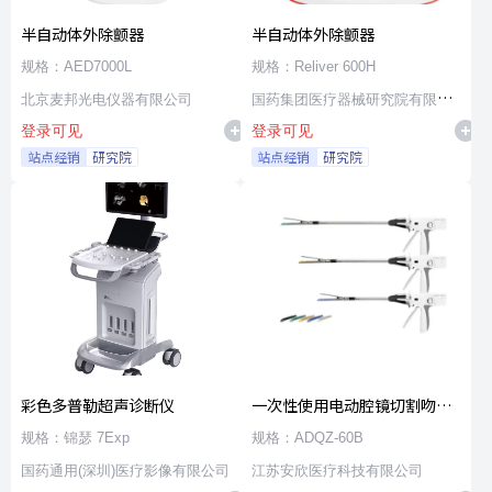
半自动体外除颤器
半自动体外除颤器
规格：AED7000L
规格：Reliver 600H
北京麦邦光电仪器有限公司
国药集团医疗器械研究院有限公
登录可见
登录可见
司
站点经销
研究院
站点经销
研究院
彩色多普勒超声诊断仪
一次性使用电动腔镜切割吻合
器及组件
规格：锦瑟 7Exp
规格：ADQZ-60B
国药通用(深圳)医疗影像有限公司
江苏安欣医疗科技有限公司