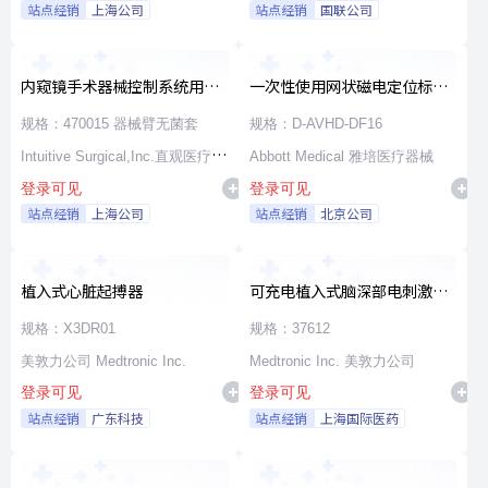
站点经销
上海公司
站点经销
国联公司
内窥镜手术器械控制系统用无
一次性使用网状磁电定位标测
源器械和附件
导管
规格：470015 器械臂无菌套
规格：D-AVHD-DF16
Intuitive Surgical,Inc.直观医疗公
Abbott Medical 雅培医疗器械
登录可见
登录可见
司
站点经销
上海公司
站点经销
北京公司
植入式心脏起搏器
可充电植入式脑深部电刺激脉
冲发生器套件
规格：X3DR01
规格：37612
美敦力公司 Medtronic Inc.
Medtronic Inc. 美敦力公司
登录可见
登录可见
站点经销
广东科技
站点经销
上海国际医药