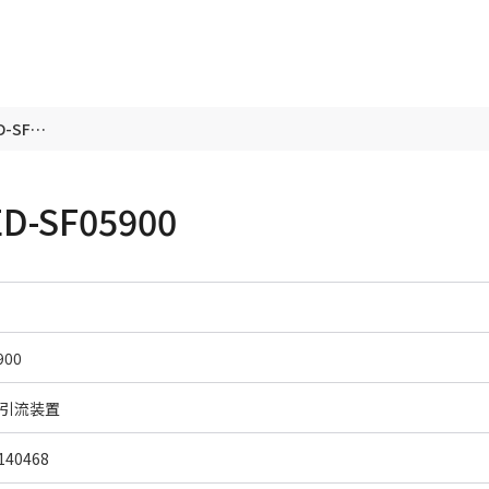
颅脑外引流装置 JMD-IED-SF05900
-SF05900
900
引流装置
40468