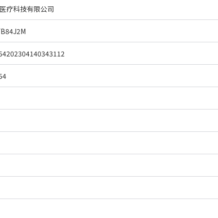
医疗科技有限公司
FB84J2M
54202304140343112
54