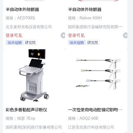
半自动体外除颤器
半自动体外除颤器
规格：AED7000L
规格：Reliver 600H
北京麦邦光电仪器有限公司
国药集团医疗器械研究院有限公
登录可见
登录可见
司
站点经销
研究院
站点经销
研究院
彩色多普勒超声诊断仪
一次性使用电动腔镜切割吻合
器及组件
规格：锦瑟 7Exp
规格：ADQZ-60B
国药通用(深圳)医疗影像有限公司
江苏安欣医疗科技有限公司