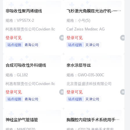
非吸收性聚丙烯缝线
飞秒激光角膜屈光治疗机-一次
性使用无菌治疗包
规格：VP557X-2
规格：小号(S)
柯惠有限责任公司Covidien llc
Carl Zeiss Meditec AG
登录可见
登录可见
站点经销
青海公司
站点经销
天津公司
合成可吸收性外科缝线
亲水涂层导丝
规格：GL182
规格：GWO-035-300C
柯惠有限责任公司Covidien llc
北京普益盛济科技有限公司
登录可见
登录可见
站点经销
青海公司
站点经销
天津公司
神经监护气管插管
胸腹腔内窥镜手术系统用手术
器械
规格：NIMED070
规格：470179 单极手术弯剪