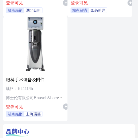
登录可见
登录可见
站点经销
湖北公司
站点经销
国药新光
眼科手术设备及附件
规格：BL11145
博士伦有限公司Bausch&Lomb
登录可见
Incorporated
站点经销
上海瑞德
品牌中心