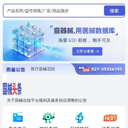
产品名称/型号规格/厂家/商品描述
搜索
医疗器械召回
国家局发布暂停进口销售使用信息
医疗器械证照注销
医疗器械暂停进口、经营和使用
医疗器械召回
关于国械在线平台规则及服务协议调整的公告
入"晓鹏"，抢百亿医械商机
国械在线移动端2.0焕新上线！让交易更简单，让商机更清晰！
国药创研AED开启全国招商
【免费报名】12月19日，冷链医疗器械质量管理规范要点&国产优品应用公益培训