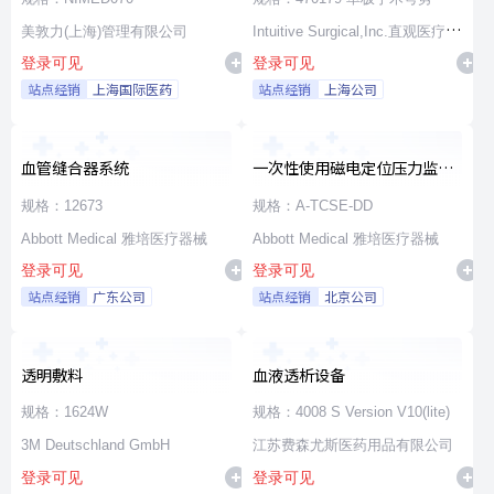
美敦力(上海)管理有限公司
Intuitive Surgical,Inc.直观医疗公
登录可见
登录可见
司
站点经销
上海国际医药
站点经销
上海公司
血管缝合器系统
一次性使用磁电定位压力监测
消融导管
规格：12673
规格：A-TCSE-DD
Abbott Medical 雅培医疗器械
Abbott Medical 雅培医疗器械
登录可见
登录可见
站点经销
广东公司
站点经销
北京公司
透明敷料
血液透析设备
规格：1624W
规格：4008 S Version V10(lite)
3M Deutschland GmbH
江苏费森尤斯医药用品有限公司
登录可见
登录可见