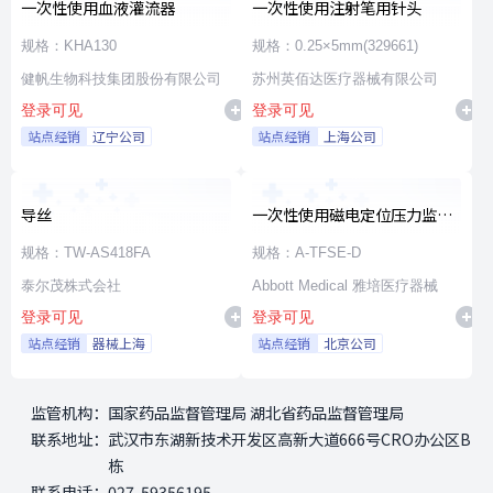
一次性使用血液灌流器
一次性使用注射笔用针头
规格：KHA130
规格：0.25×5mm(329661)
健帆生物科技集团股份有限公司
苏州英佰达医疗器械有限公司
登录可见
登录可见
站点经销
辽宁公司
站点经销
上海公司
导丝
一次性使用磁电定位压力监测
射频消融导管
规格：TW-AS418FA
规格：A-TFSE-D
泰尔茂株式会社
Abbott Medical 雅培医疗器械
登录可见
登录可见
站点经销
器械上海
站点经销
北京公司
监管机构：
国家药品监督管理局 湖北省药品监督管理局
联系地址：
武汉市东湖新技术开发区高新大道666号CRO办公区B
栋
联系电话：
027-59356195