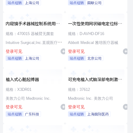
站点经销
上海公司
站点经销
国联公司
内窥镜手术器械控制系统用无
一次性使用网状磁电定位标测
源器械和附件
导管
规格：470015 器械臂无菌套
规格：D-AVHD-DF16
Intuitive Surgical,Inc.直观医疗公
Abbott Medical 雅培医疗器械
登录可见
登录可见
司
站点经销
上海公司
站点经销
北京公司
植入式心脏起搏器
可充电植入式脑深部电刺激脉
冲发生器套件
规格：X3DR01
规格：37612
美敦力公司 Medtronic Inc.
Medtronic Inc. 美敦力公司
登录可见
登录可见
站点经销
广东科技
站点经销
上海国际医药