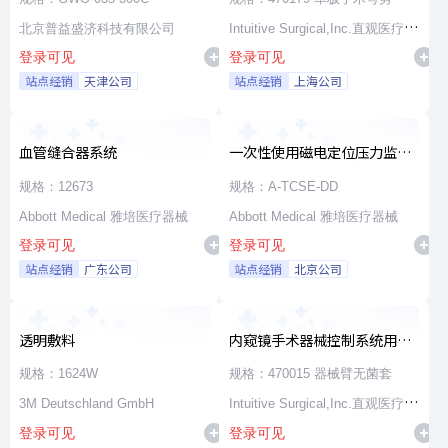
北京普益盛济科技有限公司
Intuitive Surgical,Inc.直观医疗公
登录可见
登录可见
司
站点经销
天津公司
站点经销
上海公司
血管缝合器系统
一次性使用磁电定位压力监测
消融导管
规格：12673
规格：A-TCSE-DD
Abbott Medical 雅培医疗器械
Abbott Medical 雅培医疗器械
登录可见
登录可见
站点经销
广东公司
站点经销
北京公司
透明敷料
内窥镜手术器械控制系统用无
源器械和附件
规格：1624W
规格：470015 器械臂无菌套
3M Deutschland GmbH
Intuitive Surgical,Inc.直观医疗公
登录可见
登录可见
司