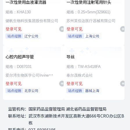
一次性使用血液灌流器
一次性使用注射笔用针头
规格：KHA130
规格：0.25×5mm(329661)
健帆生物科技集团股份有限公司
苏州英佰达医疗器械有限公司
登录可见
登录可见
站点经销
辽宁公司
站点经销
上海公司
心腔内超声导管
导丝
规格：D087031
规格：TW-AS418FA
爱尔湾生物医学公司Irvine
泰尔茂株式会社
登录可见
登录可见
Biomedical,Inc. a St. Jude
站点经销
北京公司
站点经销
器械上海
Medical Company
监管机构：
国家药品监督管理局 湖北省药品监督管理局
联系地址：
武汉市东湖新技术开发区高新大道666号CRO办公区B
栋
联系电话：
027-59356195