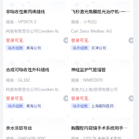
非吸收性聚丙烯缝线
飞秒激光角膜屈光治疗机-一次
性使用无菌治疗包
规格：VP557X-2
规格：小号(S)
柯惠有限责任公司Covidien llc
Carl Zeiss Meditec AG
登录可见
登录可见
站点经销
青海公司
站点经销
天津公司
合成可吸收性外科缝线
神经监护气管插管
规格：GL182
规格：NIMED070
柯惠有限责任公司Covidien llc
美敦力(上海)管理有限公司
登录可见
登录可见
站点经销
青海公司
站点经销
上海国际医药
亲水涂层导丝
胸腹腔内窥镜手术系统用手术
器械
规格：GWO-035-300C
规格：470179 单极手术弯剪