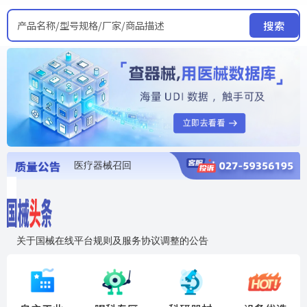
产品名称/型号规格/厂家/商品描述
搜索
医疗器械召回
国家局发布暂停进口销售使用信息
医疗器械证照注销
医疗器械暂停进口、经营和使用
医疗器械召回
关于国械在线平台规则及服务协议调整的公告
入"晓鹏"，抢百亿医械商机
国械在线移动端2.0焕新上线！让交易更简单，让商机更清晰！
国药创研AED开启全国招商
【免费报名】12月19日，冷链医疗器械质量管理规范要点&国产优品应用公益培训