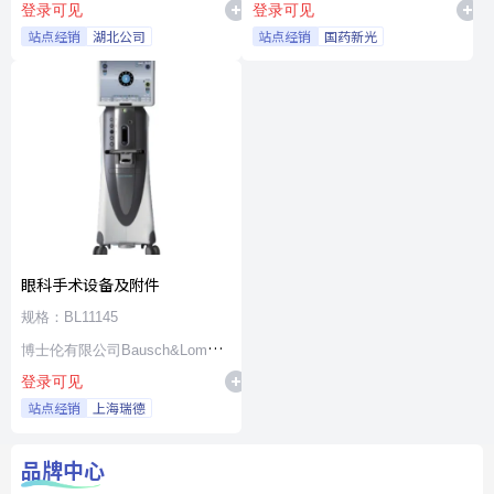
登录可见
登录可见
站点经销
湖北公司
站点经销
国药新光
眼科手术设备及附件
规格：BL11145
博士伦有限公司Bausch&Lomb
登录可见
Incorporated
站点经销
上海瑞德
品牌中心