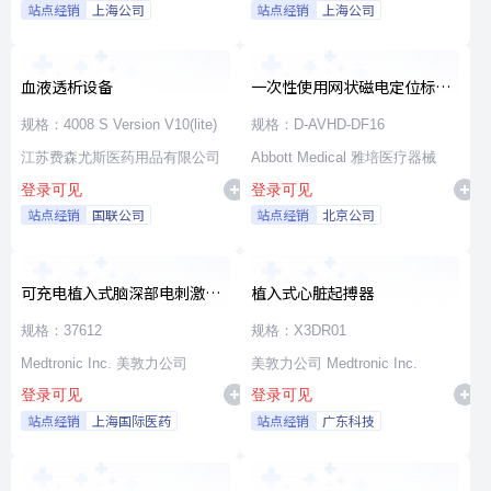
站点经销
上海公司
站点经销
上海公司
血液透析设备
一次性使用网状磁电定位标测
导管
规格：4008 S Version V10(lite)
规格：D-AVHD-DF16
江苏费森尤斯医药用品有限公司
Abbott Medical 雅培医疗器械
登录可见
登录可见
站点经销
国联公司
站点经销
北京公司
可充电植入式脑深部电刺激脉
植入式心脏起搏器
冲发生器套件
规格：37612
规格：X3DR01
Medtronic Inc. 美敦力公司
美敦力公司 Medtronic Inc.
登录可见
登录可见
站点经销
上海国际医药
站点经销
广东科技