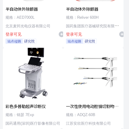
半自动体外除颤器
半自动体外除颤器
规格：AED7000L
规格：Reliver 600H
北京麦邦光电仪器有限公司
国药集团医疗器械研究院有限公
登录可见
登录可见
司
站点经销
研究院
站点经销
研究院
彩色多普勒超声诊断仪
一次性使用电动腔镜切割吻合
器及组件
规格：锦瑟 7Exp
规格：ADQZ-60B
国药通用(深圳)医疗影像有限公司
江苏安欣医疗科技有限公司