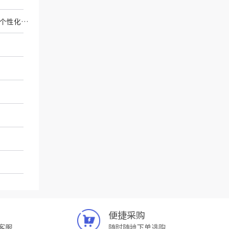
产品为非无菌包装提供，在放置到患者口内前，必须对产品进行清洗、消毒及灭菌。对于个性化基台及螺钉在使用前，建议按WS 310.2中规定方法进行灭菌，推荐如下方法进行清洗、消毒以及灭菌或者采用其他适宜方法
便捷采购
客服
随时随地下单选购