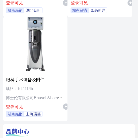
登录可见
登录可见
站点经销
湖北公司
站点经销
国药新光
眼科手术设备及附件
规格：BL11145
博士伦有限公司Bausch&Lomb
登录可见
Incorporated
站点经销
上海瑞德
品牌中心