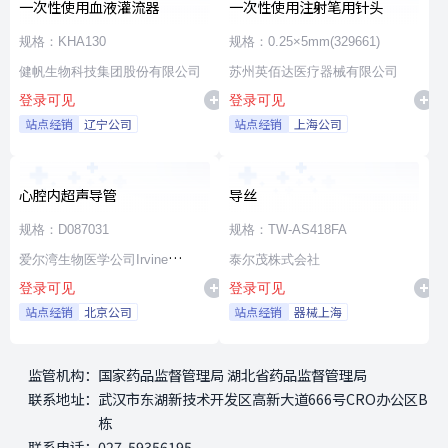
一次性使用血液灌流器
一次性使用注射笔用针头
规格：KHA130
规格：0.25×5mm(329661)
健帆生物科技集团股份有限公司
苏州英佰达医疗器械有限公司
登录可见
登录可见
站点经销
辽宁公司
站点经销
上海公司
心腔内超声导管
导丝
规格：D087031
规格：TW-AS418FA
爱尔湾生物医学公司Irvine
泰尔茂株式会社
登录可见
登录可见
Biomedical,Inc. a St. Jude
站点经销
北京公司
站点经销
器械上海
Medical Company
监管机构：
国家药品监督管理局 湖北省药品监督管理局
联系地址：
武汉市东湖新技术开发区高新大道666号CRO办公区B
栋
联系电话：
027-59356195