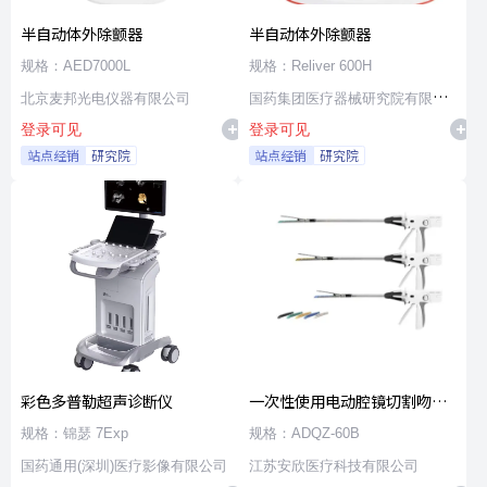
半自动体外除颤器
半自动体外除颤器
规格：AED7000L
规格：Reliver 600H
北京麦邦光电仪器有限公司
国药集团医疗器械研究院有限公
登录可见
登录可见
司
站点经销
研究院
站点经销
研究院
彩色多普勒超声诊断仪
一次性使用电动腔镜切割吻合
器及组件
规格：锦瑟 7Exp
规格：ADQZ-60B
国药通用(深圳)医疗影像有限公司
江苏安欣医疗科技有限公司