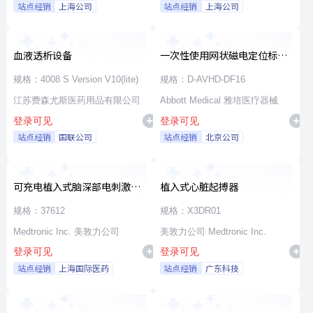
站点经销
上海公司
站点经销
上海公司
血液透析设备
一次性使用网状磁电定位标测
导管
规格：4008 S Version V10(lite)
规格：D-AVHD-DF16
江苏费森尤斯医药用品有限公司
Abbott Medical 雅培医疗器械
登录可见
登录可见
站点经销
国联公司
站点经销
北京公司
可充电植入式脑深部电刺激脉
植入式心脏起搏器
冲发生器套件
规格：37612
规格：X3DR01
Medtronic Inc. 美敦力公司
美敦力公司 Medtronic Inc.
登录可见
登录可见
站点经销
上海国际医药
站点经销
广东科技