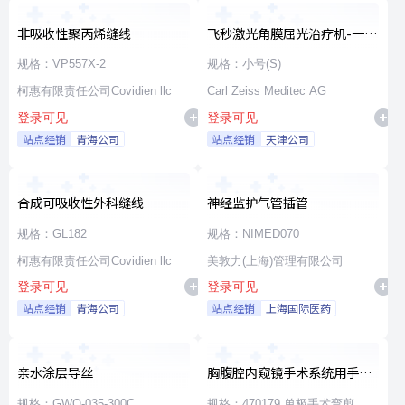
非吸收性聚丙烯缝线
飞秒激光角膜屈光治疗机-一次
性使用无菌治疗包
规格：VP557X-2
规格：小号(S)
柯惠有限责任公司Covidien llc
Carl Zeiss Meditec AG
登录可见
登录可见
站点经销
青海公司
站点经销
天津公司
合成可吸收性外科缝线
神经监护气管插管
规格：GL182
规格：NIMED070
柯惠有限责任公司Covidien llc
美敦力(上海)管理有限公司
登录可见
登录可见
站点经销
青海公司
站点经销
上海国际医药
亲水涂层导丝
胸腹腔内窥镜手术系统用手术
器械
规格：GWO-035-300C
规格：470179 单极手术弯剪