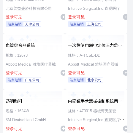
北京普益盛济科技有限公司
Intuitive Surgical,Inc.直观医疗公
登录可见
登录可见
司
站点经销
天津公司
站点经销
上海公司
血管缝合器系统
一次性使用磁电定位压力监测
消融导管
规格：12673
规格：A-TCSE-DD
Abbott Medical 雅培医疗器械
Abbott Medical 雅培医疗器械
登录可见
登录可见
站点经销
广东公司
站点经销
北京公司
透明敷料
内窥镜手术器械控制系统用无
源器械和附件
规格：1624W
规格：470015 器械臂无菌套
3M Deutschland GmbH
Intuitive Surgical,Inc.直观医疗公
登录可见
登录可见
司