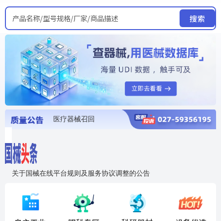
产品名称/型号规格/厂家/商品描述
搜索
医疗器械召回
国家局发布暂停进口销售使用信息
医疗器械证照注销
医疗器械暂停进口、经营和使用
医疗器械召回
关于国械在线平台规则及服务协议调整的公告
入"晓鹏"，抢百亿医械商机
国械在线移动端2.0焕新上线！让交易更简单，让商机更清晰！
国药创研AED开启全国招商
【免费报名】12月19日，冷链医疗器械质量管理规范要点&国产优品应用公益培训