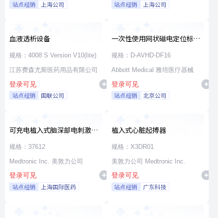
站点经销
上海公司
站点经销
上海公司
血液透析设备
一次性使用网状磁电定位标测
导管
规格：4008 S Version V10(lite)
规格：D-AVHD-DF16
江苏费森尤斯医药用品有限公司
Abbott Medical 雅培医疗器械
登录可见
登录可见
站点经销
国联公司
站点经销
北京公司
可充电植入式脑深部电刺激脉
植入式心脏起搏器
冲发生器套件
规格：37612
规格：X3DR01
Medtronic Inc. 美敦力公司
美敦力公司 Medtronic Inc.
登录可见
登录可见
站点经销
上海国际医药
站点经销
广东科技