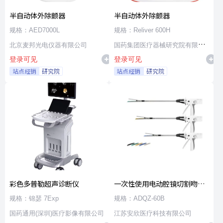
半自动体外除颤器
半自动体外除颤器
规格：AED7000L
规格：Reliver 600H
北京麦邦光电仪器有限公司
国药集团医疗器械研究院有限公
登录可见
登录可见
司
站点经销
研究院
站点经销
研究院
彩色多普勒超声诊断仪
一次性使用电动腔镜切割吻合
器及组件
规格：锦瑟 7Exp
规格：ADQZ-60B
国药通用(深圳)医疗影像有限公司
江苏安欣医疗科技有限公司