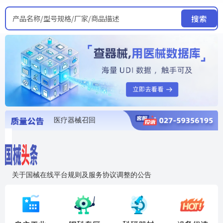
产品名称/型号规格/厂家/商品描述
搜索
医疗器械召回
国家局发布暂停进口销售使用信息
医疗器械证照注销
医疗器械暂停进口、经营和使用
医疗器械召回
关于国械在线平台规则及服务协议调整的公告
入"晓鹏"，抢百亿医械商机
国械在线移动端2.0焕新上线！让交易更简单，让商机更清晰！
国药创研AED开启全国招商
【免费报名】12月19日，冷链医疗器械质量管理规范要点&国产优品应用公益培训