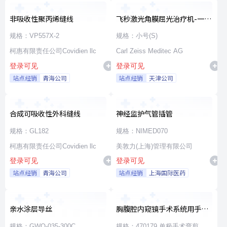
非吸收性聚丙烯缝线
飞秒激光角膜屈光治疗机-一次
性使用无菌治疗包
规格：VP557X-2
规格：小号(S)
柯惠有限责任公司Covidien llc
Carl Zeiss Meditec AG
登录可见
登录可见
站点经销
青海公司
站点经销
天津公司
合成可吸收性外科缝线
神经监护气管插管
规格：GL182
规格：NIMED070
柯惠有限责任公司Covidien llc
美敦力(上海)管理有限公司
登录可见
登录可见
站点经销
青海公司
站点经销
上海国际医药
亲水涂层导丝
胸腹腔内窥镜手术系统用手术
器械
规格：GWO-035-300C
规格：470179 单极手术弯剪