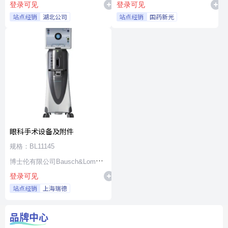
登录可见
登录可见
站点经销
湖北公司
站点经销
国药新光
眼科手术设备及附件
规格：BL11145
博士伦有限公司Bausch&Lomb
登录可见
Incorporated
站点经销
上海瑞德
品牌中心