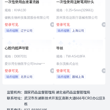
一次性使用血液灌流器
一次性使用注射笔用针头
规格：KHA130
规格：0.25×5mm(329661)
健帆生物科技集团股份有限公司
苏州英佰达医疗器械有限公司
登录可见
登录可见
站点经销
辽宁公司
站点经销
上海公司
心腔内超声导管
导丝
规格：D087031
规格：TW-AS418FA
爱尔湾生物医学公司Irvine
泰尔茂株式会社
登录可见
登录可见
Biomedical,Inc. a St. Jude
站点经销
北京公司
站点经销
器械上海
Medical Company
监管机构：
国家药品监督管理局 湖北省药品监督管理局
联系地址：
武汉市东湖新技术开发区高新大道666号CRO办公区B
栋
联系电话：
027-59356195