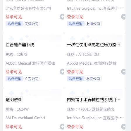
北京普益盛济科技有限公司
Intuitive Surgical,Inc.直观医疗公
登录可见
登录可见
司
站点经销
天津公司
站点经销
上海公司
血管缝合器系统
一次性使用磁电定位压力监测
消融导管
规格：12673
规格：A-TCSE-DD
Abbott Medical 雅培医疗器械
Abbott Medical 雅培医疗器械
登录可见
登录可见
站点经销
广东公司
站点经销
北京公司
透明敷料
内窥镜手术器械控制系统用无
源器械和附件
规格：1624W
规格：470015 器械臂无菌套
3M Deutschland GmbH
Intuitive Surgical,Inc.直观医疗公
登录可见
登录可见
司