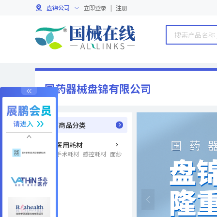
盘锦公司
立即登录
|
注册
国药器械盘锦有限公司
全部商品分类
医用耗材
手术耗材
感控耗材
面纱敷料
检验耗材
护理耗材
骨科耗材