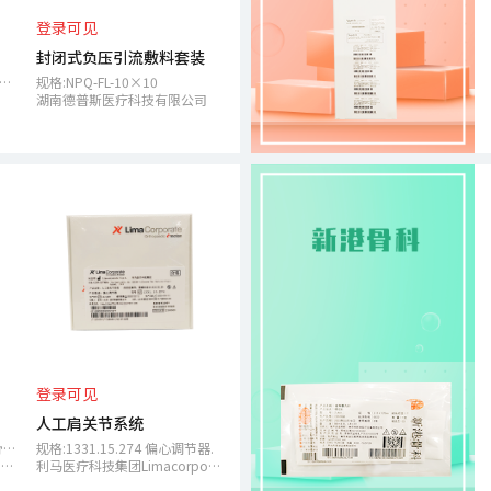
登录可见
封闭式负压引流敷料套装
分离胶-柠檬酸钠管[富血小板血浆(PRP)管],规格:9ml
规格:NPQ-FL-10×10
湖南德普斯医疗科技有限公司
登录可见
人工肩关节系统
规格:1304.15.160 生物型肱骨柄
规格:1331.15.274 偏心调节器.
利马医疗科技集团Limacorporate S.p.A.
利马医疗科技集团Limacorporate S.p.A.