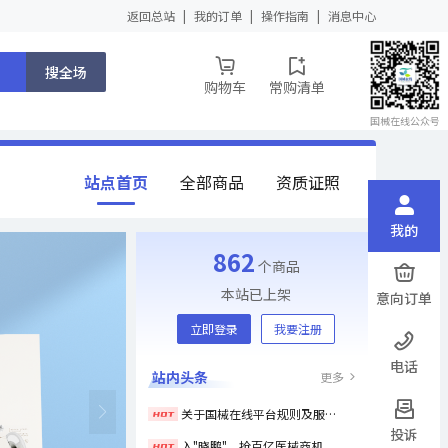
返回总站
我的订单
操作指南
消息中心
搜全场
购物车
常购清单
国械在线公众号
站点首页
全部商品
资质证照
我的
862
个商品
本站已上架
意向订单
立即登录
我要注册
电话
站内头条
更多
关于国械在线平台规则及服务协议调整的公告
投诉
入"晓鹏"，抢百亿医械商机