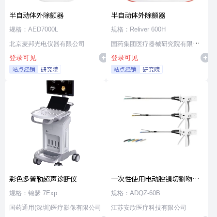
半自动体外除颤器
半自动体外除颤器
规格：AED7000L
规格：Reliver 600H
北京麦邦光电仪器有限公司
国药集团医疗器械研究院有限公
登录可见
登录可见
司
站点经销
研究院
站点经销
研究院
彩色多普勒超声诊断仪
一次性使用电动腔镜切割吻合
器及组件
规格：锦瑟 7Exp
规格：ADQZ-60B
国药通用(深圳)医疗影像有限公司
江苏安欣医疗科技有限公司