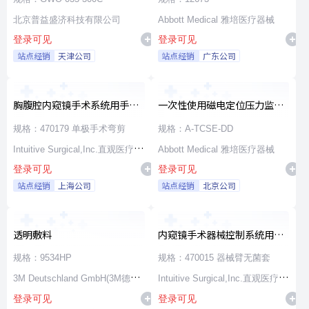
北京普益盛济科技有限公司
Abbott Medical 雅培医疗器械
登录可见
登录可见
站点经销
天津公司
站点经销
广东公司
胸腹腔内窥镜手术系统用手术
一次性使用磁电定位压力监测
器械
消融导管
规格：470179 单极手术弯剪
规格：A-TCSE-DD
Intuitive Surgical,Inc.直观医疗公
Abbott Medical 雅培医疗器械
登录可见
登录可见
司
站点经销
上海公司
站点经销
北京公司
透明敷料
内窥镜手术器械控制系统用无
源器械和附件
规格：9534HP
规格：470015 器械臂无菌套
3M Deutschland GmbH(3M德国
Intuitive Surgical,Inc.直观医疗公
登录可见
登录可见
公司)
司