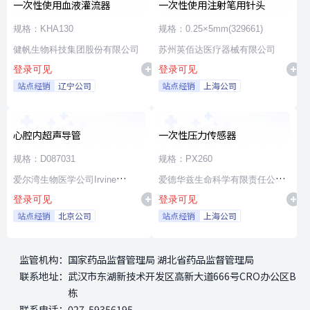
一次性使用血液灌流器
一次性使用注射笔用针头
规格：KHA130
规格：0.25×5mm(329661)
健帆生物科技集团股份有限公司
苏州英佰达医疗器械有限公司
登录可见
登录可见
站点经销
辽宁公司
站点经销
上海公司
心腔内超声导管
一次性压力传感器
规格：D087031
规格：PX260
爱尔湾生物医学公司Irvine
爱德华兹生命科学有限责任公司
登录可见
登录可见
Biomedical,Inc. a St. Jude
Edwards Lifesciences LLC
站点经销
北京公司
站点经销
上海公司
Medical Company
监管机构：
国家药品监督管理局 湖北省药品监督管理局
联系地址：
武汉市东湖新技术开发区高新大道666号CRO办公区B
栋
联系电话：
027-59356195