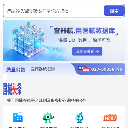
产品名称/型号规格/厂家/商品描述
搜索
医疗器械召回
国家局发布暂停进口销售使用信息
医疗器械证照注销
医疗器械暂停进口、经营和使用
医疗器械召回
关于国械在线平台规则及服务协议调整的公告
入"晓鹏"，抢百亿医械商机
国械在线移动端2.0焕新上线！让交易更简单，让商机更清晰！
国药创研AED开启全国招商
【免费报名】12月19日，冷链医疗器械质量管理规范要点&国产优品应用公益培训