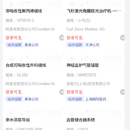
非吸收性聚丙烯缝线
飞秒激光角膜屈光治疗机-一次
性使用无菌治疗包
规格：VP557X-2
规格：小号(S)
柯惠有限责任公司Covidien llc
Carl Zeiss Meditec AG
登录可见
登录可见
站点经销
青海公司
站点经销
天津公司
合成可吸收性外科缝线
神经监护气管插管
规格：GL182
规格：NIMED070
柯惠有限责任公司Covidien llc
美敦力(上海)管理有限公司
登录可见
登录可见
站点经销
青海公司
站点经销
上海国际医药
亲水涂层导丝
血管缝合器系统
规格：GWO-035-300C
规格：12673