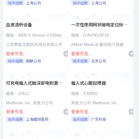
站点经销
上海公司
站点经销
上海公司
血液透析设备
一次性使用网状磁电定位标测
导管
规格：4008 S Version V10(lite)
规格：D-AVHD-DF16
江苏费森尤斯医药用品有限公司
Abbott Medical 雅培医疗器械
登录可见
登录可见
站点经销
国联公司
站点经销
北京公司
可充电植入式脑深部电刺激脉
植入式心脏起搏器
冲发生器套件
规格：37612
规格：X3DR01
Medtronic Inc. 美敦力公司
美敦力公司 Medtronic Inc.
登录可见
登录可见
站点经销
上海国际医药
站点经销
广东科技