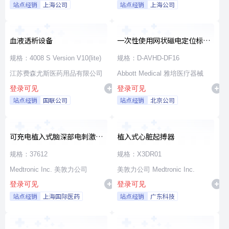
站点经销
上海公司
站点经销
上海公司
血液透析设备
一次性使用网状磁电定位标测
导管
规格：4008 S Version V10(lite)
规格：D-AVHD-DF16
江苏费森尤斯医药用品有限公司
Abbott Medical 雅培医疗器械
登录可见
登录可见
站点经销
国联公司
站点经销
北京公司
可充电植入式脑深部电刺激脉
植入式心脏起搏器
冲发生器套件
规格：37612
规格：X3DR01
Medtronic Inc. 美敦力公司
美敦力公司 Medtronic Inc.
登录可见
登录可见
站点经销
上海国际医药
站点经销
广东科技