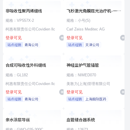
非吸收性聚丙烯缝线
飞秒激光角膜屈光治疗机-一次
性使用无菌治疗包
规格：VP557X-2
规格：小号(S)
柯惠有限责任公司Covidien llc
Carl Zeiss Meditec AG
登录可见
登录可见
站点经销
青海公司
站点经销
天津公司
合成可吸收性外科缝线
神经监护气管插管
规格：GL182
规格：NIMED070
柯惠有限责任公司Covidien llc
美敦力(上海)管理有限公司
登录可见
登录可见
站点经销
青海公司
站点经销
上海国际医药
亲水涂层导丝
血管缝合器系统
规格：GWO-035-300C
规格：12673