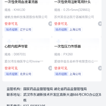
一次性使用血液灌流器
一次性使用注射笔用针头
规格：KHA130
规格：0.25×5mm(329661)
健帆生物科技集团股份有限公司
苏州英佰达医疗器械有限公司
登录可见
登录可见
站点经销
辽宁公司
站点经销
上海公司
心腔内超声导管
一次性压力传感器
规格：D087031
规格：PX260
爱尔湾生物医学公司Irvine
爱德华兹生命科学有限责任公司
登录可见
登录可见
Biomedical,Inc. a St. Jude
Edwards Lifesciences LLC
站点经销
北京公司
站点经销
上海公司
Medical Company
监管机构：
国家药品监督管理局 湖北省药品监督管理局
联系地址：
武汉市东湖新技术开发区高新大道666号CRO办公区B
栋
联系电话：
027-59356195