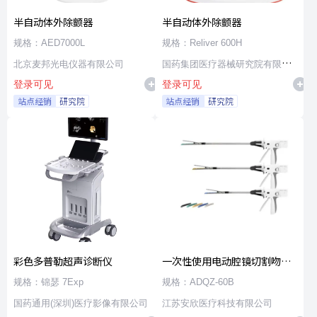
半自动体外除颤器
半自动体外除颤器
规格：AED7000L
规格：Reliver 600H
北京麦邦光电仪器有限公司
国药集团医疗器械研究院有限公
登录可见
登录可见
司
站点经销
研究院
站点经销
研究院
彩色多普勒超声诊断仪
一次性使用电动腔镜切割吻合
器及组件
规格：锦瑟 7Exp
规格：ADQZ-60B
国药通用(深圳)医疗影像有限公司
江苏安欣医疗科技有限公司