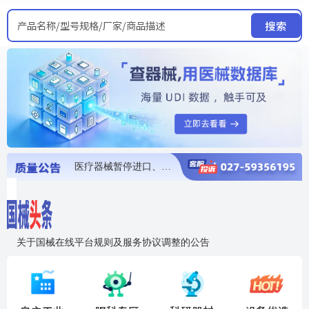
产品名称/型号规格/厂家/商品描述
搜索
医疗器械暂停进口、经营和使用
医疗器械召回
医疗器械抽检不合格
医疗器械召回
医疗器械召回
关于国械在线平台规则及服务协议调整的公告
入"晓鹏"，抢百亿医械商机
国械在线移动端2.0焕新上线！让交易更简单，让商机更清晰！
国药创研AED开启全国招商
【免费报名】12月19日，冷链医疗器械质量管理规范要点&国产优品应用公益培训