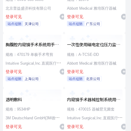
北京普益盛济科技有限公司
Abbott Medical 雅培医疗器械
登录可见
登录可见
站点经销
天津公司
站点经销
广东公司
胸腹腔内窥镜手术系统用手术
一次性使用磁电定位压力监测
器械
消融导管
规格：470179 单极手术弯剪
规格：A-TCSE-DD
Intuitive Surgical,Inc.直观医疗公
Abbott Medical 雅培医疗器械
登录可见
登录可见
司
站点经销
上海公司
站点经销
北京公司
透明敷料
内窥镜手术器械控制系统用无
源器械和附件
规格：9534HP
规格：470015 器械臂无菌套
3M Deutschland GmbH(3M德国
Intuitive Surgical,Inc.直观医疗公
登录可见
登录可见
公司)
司