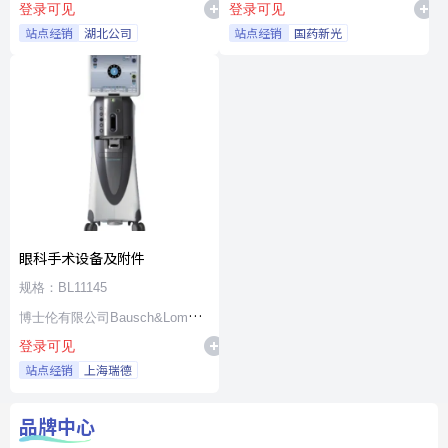
登录可见
登录可见
站点经销
湖北公司
站点经销
国药新光
眼科手术设备及附件
规格：BL11145
博士伦有限公司Bausch&Lomb
登录可见
Incorporated
站点经销
上海瑞德
品牌中心