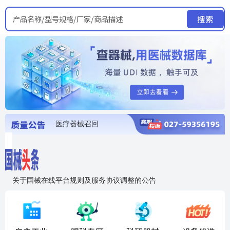
产品名称/型号规格/厂家/商品描述
搜索
医疗器械召回
国家局发布暂停进口销售使用信息
医疗器械证照注销
医疗器械暂停进口、经营和使用
医疗器械召回
关于国械在线平台规则及服务协议调整的公告
入"晓鹏"，抢百亿医械商机
国械在线移动端2.0焕新上线！让交易更简单，让商机更清晰！
国药创研AED开启全国招商
【免费报名】12月19日，冷链医疗器械质量管理规范要点&国产优品应用公益培训