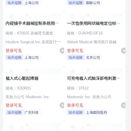
站点经销
上海公司
站点经销
国联公司
内窥镜手术器械控制系统用无
一次性使用网状磁电定位标测
源器械和附件
导管
规格：470015 器械臂无菌套
规格：D-AVHD-DF16
Intuitive Surgical,Inc.直观医疗公
Abbott Medical 雅培医疗器械
登录可见
登录可见
司
站点经销
上海公司
站点经销
北京公司
植入式心脏起搏器
可充电植入式脑深部电刺激脉
冲发生器套件
规格：X3DR01
规格：37612
美敦力公司 Medtronic Inc.
Medtronic Inc. 美敦力公司
登录可见
登录可见
站点经销
广东科技
站点经销
上海国际医药