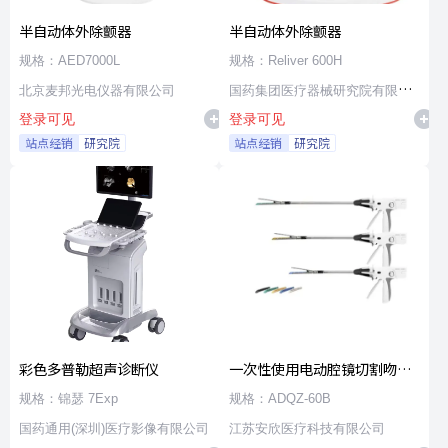
半自动体外除颤器
半自动体外除颤器
规格：AED7000L
规格：Reliver 600H
北京麦邦光电仪器有限公司
国药集团医疗器械研究院有限公
登录可见
登录可见
司
站点经销
研究院
站点经销
研究院
彩色多普勒超声诊断仪
一次性使用电动腔镜切割吻合
器及组件
规格：锦瑟 7Exp
规格：ADQZ-60B
国药通用(深圳)医疗影像有限公司
江苏安欣医疗科技有限公司