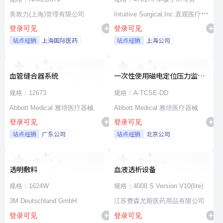
美敦力(上海)管理有限公司
Intuitive Surgical,Inc.直观医疗公
登录可见
登录可见
司
站点经销
上海国际医药
站点经销
上海公司
血管缝合器系统
一次性使用磁电定位压力监测
消融导管
规格：12673
规格：A-TCSE-DD
Abbott Medical 雅培医疗器械
Abbott Medical 雅培医疗器械
登录可见
登录可见
站点经销
广东公司
站点经销
北京公司
透明敷料
血液透析设备
规格：1624W
规格：4008 S Version V10(lite)
3M Deutschland GmbH
江苏费森尤斯医药用品有限公司
登录可见
登录可见