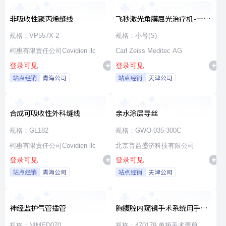
非吸收性聚丙烯缝线
飞秒激光角膜屈光治疗机-一次
性使用无菌治疗包
规格：VP557X-2
规格：小号(S)
柯惠有限责任公司Covidien llc
Carl Zeiss Meditec AG
登录可见
登录可见
站点经销
青海公司
站点经销
天津公司
合成可吸收性外科缝线
亲水涂层导丝
规格：GL182
规格：GWO-035-300C
柯惠有限责任公司Covidien llc
北京普益盛济科技有限公司
登录可见
登录可见
站点经销
青海公司
站点经销
天津公司
神经监护气管插管
胸腹腔内窥镜手术系统用手术
器械
规格：NIMED070
规格：470179 单极手术弯剪