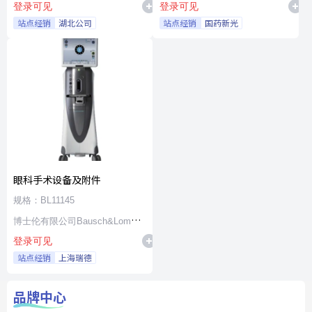
登录可见
登录可见
站点经销
湖北公司
站点经销
国药新光
眼科手术设备及附件
规格：BL11145
博士伦有限公司Bausch&Lomb
登录可见
Incorporated
站点经销
上海瑞德
品牌中心