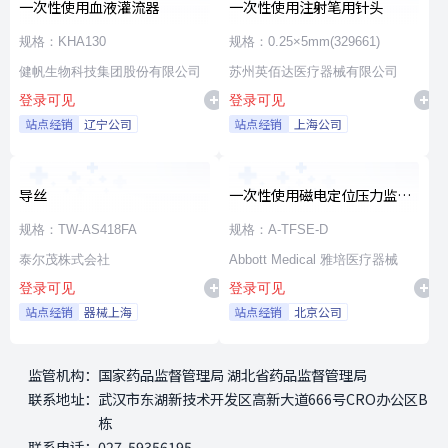
一次性使用血液灌流器
一次性使用注射笔用针头
规格：KHA130
规格：0.25×5mm(329661)
健帆生物科技集团股份有限公司
苏州英佰达医疗器械有限公司
登录可见
登录可见
站点经销
辽宁公司
站点经销
上海公司
导丝
一次性使用磁电定位压力监测
射频消融导管
规格：TW-AS418FA
规格：A-TFSE-D
泰尔茂株式会社
Abbott Medical 雅培医疗器械
登录可见
登录可见
站点经销
器械上海
站点经销
北京公司
监管机构：
国家药品监督管理局 湖北省药品监督管理局
联系地址：
武汉市东湖新技术开发区高新大道666号CRO办公区B
栋
联系电话：
027-59356195