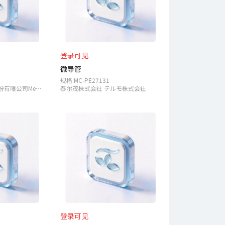
登录可见
微导管
规格:MC-PE27131
美敦力枢法模丹历股份有限公司Medtronic Sofamor Danek USA, Inc.
泰尔茂株式会社 テルモ株式会社
登录可见