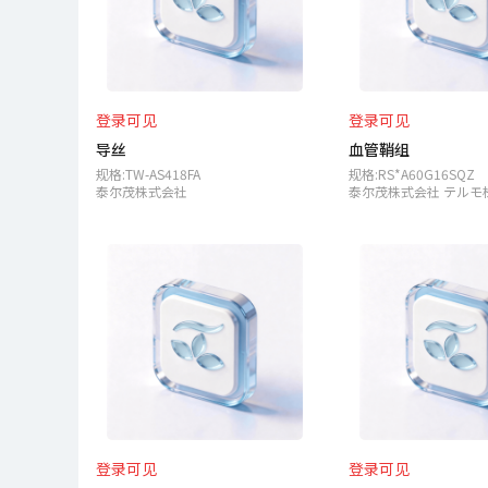
登录可见
登录可见
导丝
血管鞘组
规格:TW-AS418FA
规格:RS*A60G16SQZ
泰尔茂株式会社
泰尔茂株式会社 テルモ
登录可见
登录可见