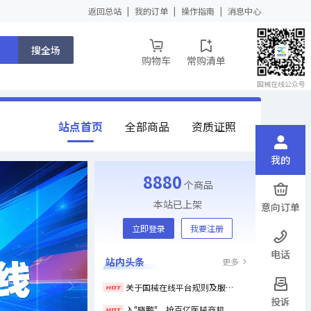
返回总站
我的订单
操作指南
消息中心
搜全场
购物车
常购清单
国械在线公众号
站点首页
全部商品
资质证照
我的
8880
个商品
本站已上架
意向订单
立即登录
我要注册
电话
站内头条
更多
关于国械在线平台规则及服务协议调整的公告
投诉
入"晓鹏"，抢百亿医械商机