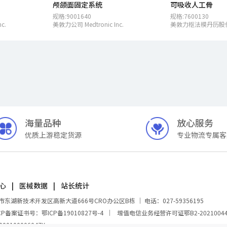
颅颌面固定系统
可吸收人工骨
规格:9001640
规格:7600130
c.
美敦力公司 Medtronic Inc.
海量品种
放心服务
优质上游稳定货源
专业物流专属客
心
医械数据
站长统计
新技术开发区高新大道666号CRO办公区B栋 ｜ 电话：027-59356195
CP备案证书号：鄂ICP备19010827号-4
｜
增值电信业务经营许可证鄂B2-2021004
100006047Y