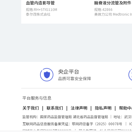
血管内造影导管
脑脊液分流管及附件
规格:RH+5TIG110M
规格:42866
泰尔茂株式会社
美敦力公司 Medtronic In
央企平台
品质可靠安全保障
平台服务与信息
关于我们
联系我们
法律声明
隐私声明
帮助中
监管机构：国家药品监督管理局 湖北省药品监督管理局 ｜ 地址：武汉市东湖
互联网药品信息服务备案凭证：鄂网药信备字（2025）00078号
｜
I
网械平台备字[2021]第00002号
｜
营业执照统一社会信用代码91110000