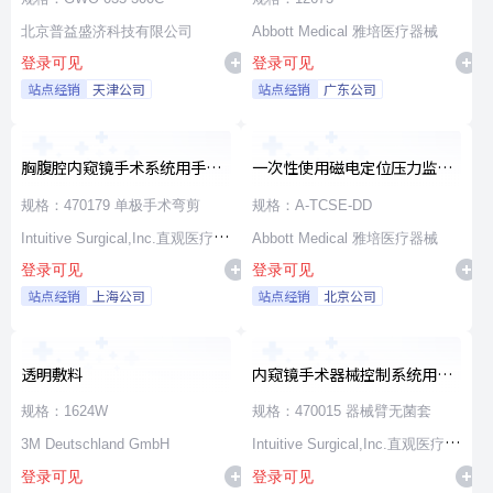
北京普益盛济科技有限公司
Abbott Medical 雅培医疗器械
登录可见
登录可见
站点经销
天津公司
站点经销
广东公司
胸腹腔内窥镜手术系统用手术
一次性使用磁电定位压力监测
器械
消融导管
规格：470179 单极手术弯剪
规格：A-TCSE-DD
Intuitive Surgical,Inc.直观医疗公
Abbott Medical 雅培医疗器械
登录可见
登录可见
司
站点经销
上海公司
站点经销
北京公司
透明敷料
内窥镜手术器械控制系统用无
源器械和附件
规格：1624W
规格：470015 器械臂无菌套
3M Deutschland GmbH
Intuitive Surgical,Inc.直观医疗公
登录可见
登录可见
司