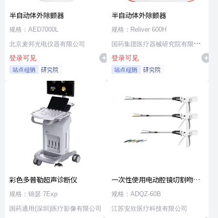
半自动体外除颤器
半自动体外除颤器
规格：AED7000L
规格：Reliver 600H
北京麦邦光电仪器有限公司
国药集团医疗器械研究院有限公
登录可见
登录可见
司
站点经销
研究院
站点经销
研究院
彩色多普勒超声诊断仪
一次性使用电动腔镜切割吻合
器及组件
规格：锦瑟 7Exp
规格：ADQZ-60B
国药通用(深圳)医疗影像有限公司
江苏安欣医疗科技有限公司