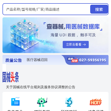
产品名称/型号规格/厂家/商品描述
搜索
医疗器械召回
国家局发布暂停进口销售使用信息
医疗器械证照注销
医疗器械暂停进口、经营和使用
医疗器械召回
关于国械在线平台规则及服务协议调整的公告
入"晓鹏"，抢百亿医械商机
国械在线移动端2.0焕新上线！让交易更简单，让商机更清晰！
国药创研AED开启全国招商
【免费报名】12月19日，冷链医疗器械质量管理规范要点&国产优品应用公益培训