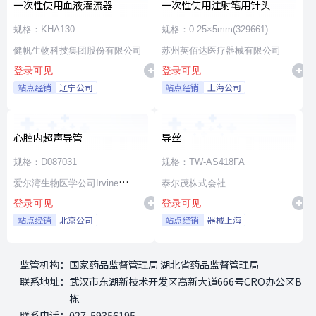
一次性使用血液灌流器
一次性使用注射笔用针头
规格：KHA130
规格：0.25×5mm(329661)
健帆生物科技集团股份有限公司
苏州英佰达医疗器械有限公司
登录可见
登录可见
站点经销
辽宁公司
站点经销
上海公司
心腔内超声导管
导丝
规格：D087031
规格：TW-AS418FA
爱尔湾生物医学公司Irvine
泰尔茂株式会社
登录可见
登录可见
Biomedical,Inc. a St. Jude
站点经销
北京公司
站点经销
器械上海
Medical Company
监管机构：
国家药品监督管理局 湖北省药品监督管理局
联系地址：
武汉市东湖新技术开发区高新大道666号CRO办公区B
栋
联系电话：
027-59356195