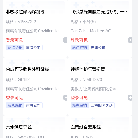
非吸收性聚丙烯缝线
飞秒激光角膜屈光治疗机-一次
性使用无菌治疗包
规格：VP557X-2
规格：小号(S)
柯惠有限责任公司Covidien llc
Carl Zeiss Meditec AG
登录可见
登录可见
站点经销
青海公司
站点经销
天津公司
合成可吸收性外科缝线
神经监护气管插管
规格：GL182
规格：NIMED070
柯惠有限责任公司Covidien llc
美敦力(上海)管理有限公司
登录可见
登录可见
站点经销
青海公司
站点经销
上海国际医药
亲水涂层导丝
血管缝合器系统
规格：GWO-035-300C
规格：12673