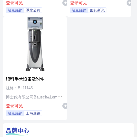
登录可见
登录可见
站点经销
湖北公司
站点经销
国药新光
眼科手术设备及附件
规格：BL11145
博士伦有限公司Bausch&Lomb
登录可见
Incorporated
站点经销
上海瑞德
品牌中心