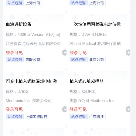
站点经销
上海公司
站点经销
上海公司
血液透析设备
一次性使用网状磁电定位标测
导管
规格：4008 S Version V10(lite)
规格：D-AVHD-DF16
江苏费森尤斯医药用品有限公司
Abbott Medical 雅培医疗器械
登录可见
登录可见
站点经销
国联公司
站点经销
北京公司
可充电植入式脑深部电刺激脉
植入式心脏起搏器
冲发生器套件
规格：37612
规格：X3DR01
Medtronic Inc. 美敦力公司
美敦力公司 Medtronic Inc.
登录可见
登录可见
站点经销
上海国际医药
站点经销
广东科技