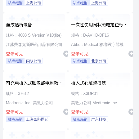
站点经销
上海公司
站点经销
上海公司
血液透析设备
一次性使用网状磁电定位标测
导管
规格：4008 S Version V10(lite)
规格：D-AVHD-DF16
江苏费森尤斯医药用品有限公司
Abbott Medical 雅培医疗器械
登录可见
登录可见
站点经销
国联公司
站点经销
北京公司
可充电植入式脑深部电刺激脉
植入式心脏起搏器
冲发生器套件
规格：37612
规格：X3DR01
Medtronic Inc. 美敦力公司
美敦力公司 Medtronic Inc.
登录可见
登录可见
站点经销
上海国际医药
站点经销
广东科技