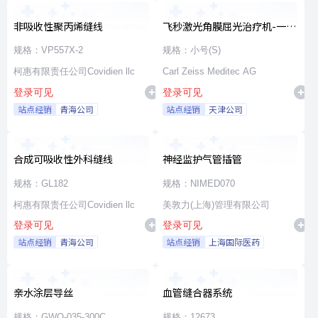
非吸收性聚丙烯缝线
飞秒激光角膜屈光治疗机-一次
性使用无菌治疗包
规格：VP557X-2
规格：小号(S)
柯惠有限责任公司Covidien llc
Carl Zeiss Meditec AG
登录可见
登录可见
站点经销
青海公司
站点经销
天津公司
合成可吸收性外科缝线
神经监护气管插管
规格：GL182
规格：NIMED070
柯惠有限责任公司Covidien llc
美敦力(上海)管理有限公司
登录可见
登录可见
站点经销
青海公司
站点经销
上海国际医药
亲水涂层导丝
血管缝合器系统
规格：GWO-035-300C
规格：12673