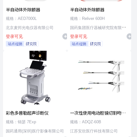
半自动体外除颤器
半自动体外除颤器
规格：AED7000L
规格：Reliver 600H
北京麦邦光电仪器有限公司
国药集团医疗器械研究院有限公
登录可见
登录可见
司
站点经销
研究院
站点经销
研究院
彩色多普勒超声诊断仪
一次性使用电动腔镜切割吻合
器及组件
规格：锦瑟 7Exp
规格：ADQZ-60B
国药通用(深圳)医疗影像有限公司
江苏安欣医疗科技有限公司