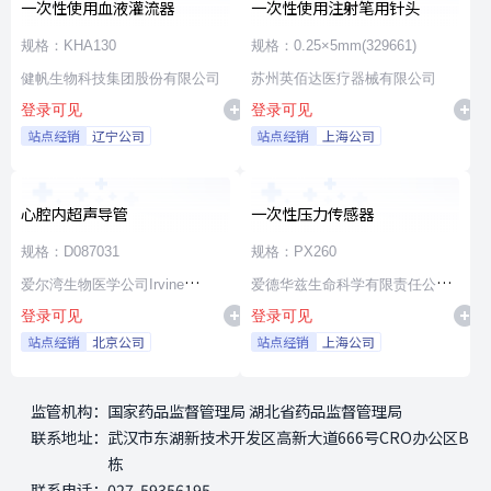
一次性使用血液灌流器
一次性使用注射笔用针头
规格：KHA130
规格：0.25×5mm(329661)
健帆生物科技集团股份有限公司
苏州英佰达医疗器械有限公司
登录可见
登录可见
站点经销
辽宁公司
站点经销
上海公司
心腔内超声导管
一次性压力传感器
规格：D087031
规格：PX260
爱尔湾生物医学公司Irvine
爱德华兹生命科学有限责任公司
登录可见
登录可见
Biomedical,Inc. a St. Jude
Edwards Lifesciences LLC
站点经销
北京公司
站点经销
上海公司
Medical Company
监管机构：
国家药品监督管理局 湖北省药品监督管理局
联系地址：
武汉市东湖新技术开发区高新大道666号CRO办公区B
栋
联系电话：
027-59356195