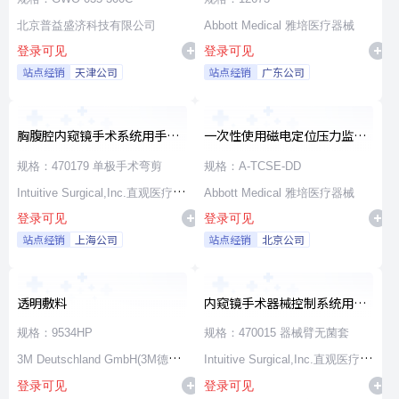
北京普益盛济科技有限公司
Abbott Medical 雅培医疗器械
登录可见
登录可见
站点经销
天津公司
站点经销
广东公司
胸腹腔内窥镜手术系统用手术
一次性使用磁电定位压力监测
器械
消融导管
规格：470179 单极手术弯剪
规格：A-TCSE-DD
Intuitive Surgical,Inc.直观医疗公
Abbott Medical 雅培医疗器械
登录可见
登录可见
司
站点经销
上海公司
站点经销
北京公司
透明敷料
内窥镜手术器械控制系统用无
源器械和附件
规格：9534HP
规格：470015 器械臂无菌套
3M Deutschland GmbH(3M德国
Intuitive Surgical,Inc.直观医疗公
登录可见
登录可见
公司)
司