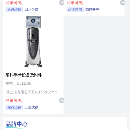
登录可见
登录可见
站点经销
湖北公司
站点经销
国药新光
眼科手术设备及附件
规格：BL11145
博士伦有限公司Bausch&Lomb
登录可见
Incorporated
站点经销
上海瑞德
品牌中心