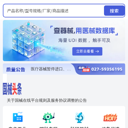
产品名称/型号规格/厂家/商品描述
搜索
医疗器械暂停进口、经营和使用
医疗器械召回
医疗器械抽检不合格
医疗器械召回
医疗器械召回
关于国械在线平台规则及服务协议调整的公告
入"晓鹏"，抢百亿医械商机
国械在线移动端2.0焕新上线！让交易更简单，让商机更清晰！
国药创研AED开启全国招商
【免费报名】12月19日，冷链医疗器械质量管理规范要点&国产优品应用公益培训