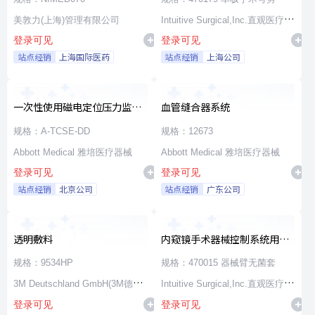
美敦力(上海)管理有限公司
Intuitive Surgical,Inc.直观医疗公
登录可见
登录可见
司
站点经销
上海国际医药
站点经销
上海公司
一次性使用磁电定位压力监测
血管缝合器系统
消融导管
规格：A-TCSE-DD
规格：12673
Abbott Medical 雅培医疗器械
Abbott Medical 雅培医疗器械
登录可见
登录可见
站点经销
北京公司
站点经销
广东公司
透明敷料
内窥镜手术器械控制系统用无
源器械和附件
规格：9534HP
规格：470015 器械臂无菌套
3M Deutschland GmbH(3M德国
Intuitive Surgical,Inc.直观医疗公
登录可见
登录可见
公司)
司