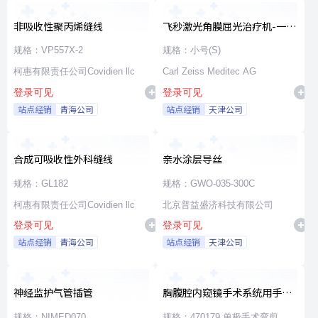
非吸收性聚丙烯缝线
飞秒激光角膜屈光治疗机-一次
性使用无菌治疗包
规格：VP557X-2
规格：小号(S)
柯惠有限责任公司Covidien llc
Carl Zeiss Meditec AG
登录可见
登录可见
站点经销
青海公司
站点经销
天津公司
合成可吸收性外科缝线
亲水涂层导丝
规格：GL182
规格：GWO-035-300C
柯惠有限责任公司Covidien llc
北京普益盛济科技有限公司
登录可见
登录可见
站点经销
青海公司
站点经销
天津公司
神经监护气管插管
胸腹腔内窥镜手术系统用手术
器械
规格：NIMED070
规格：470179 单极手术弯剪