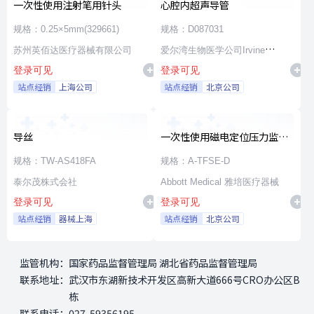
一次性使用注射笔用针头
心腔内超声导管
规格：0.25×5mm(329661)
规格：D087031
苏州英佰达医疗器械有限公司
爱尔湾生物医学公司Irvine
登录可见
登录可见
Biomedical,Inc. a St. Jude
站点经销
上海公司
站点经销
北京公司
Medical Company
导丝
一次性使用磁电定位压力监测
射频消融导管
规格：TW-AS418FA
规格：A-TFSE-D
泰尔茂株式会社
Abbott Medical 雅培医疗器械
登录可见
登录可见
站点经销
器械上海
站点经销
北京公司
监管机构：
国家药品监督管理局 湖北省药品监督管理局
联系地址：
武汉市东湖新技术开发区高新大道666号CRO办公区B
栋
联系电话：
027-59356195