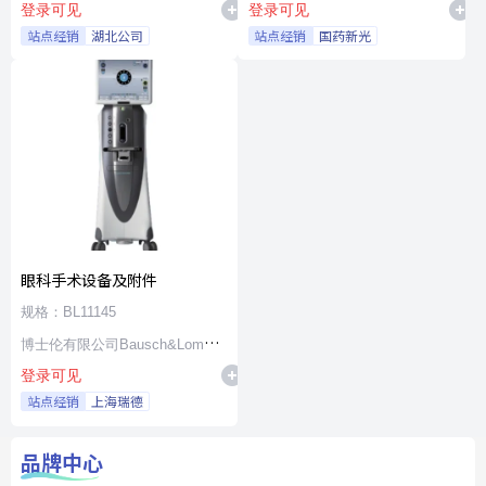
登录可见
登录可见
站点经销
湖北公司
站点经销
国药新光
眼科手术设备及附件
规格：BL11145
博士伦有限公司Bausch&Lomb
登录可见
Incorporated
站点经销
上海瑞德
品牌中心