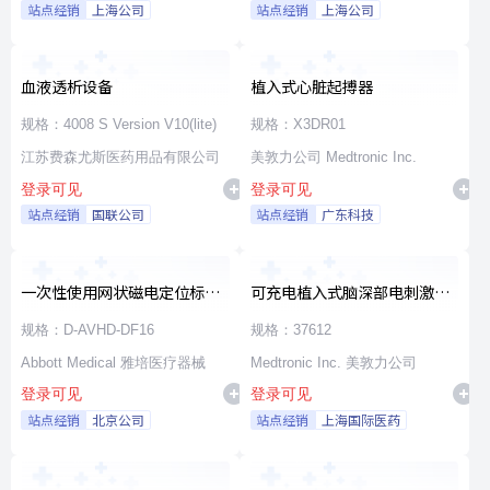
站点经销
上海公司
站点经销
上海公司
血液透析设备
植入式心脏起搏器
规格：4008 S Version V10(lite)
规格：X3DR01
江苏费森尤斯医药用品有限公司
美敦力公司 Medtronic Inc.
登录可见
登录可见
站点经销
国联公司
站点经销
广东科技
一次性使用网状磁电定位标测
可充电植入式脑深部电刺激脉
导管
冲发生器套件
规格：D-AVHD-DF16
规格：37612
Abbott Medical 雅培医疗器械
Medtronic Inc. 美敦力公司
登录可见
登录可见
站点经销
北京公司
站点经销
上海国际医药