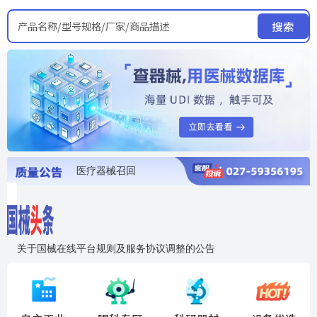
产品名称/型号规格/厂家/商品描述
搜索
医疗器械召回
国家局发布暂停进口销售使用信息
医疗器械证照注销
医疗器械暂停进口、经营和使用
医疗器械召回
关于国械在线平台规则及服务协议调整的公告
入"晓鹏"，抢百亿医械商机
国械在线移动端2.0焕新上线！让交易更简单，让商机更清晰！
国药创研AED开启全国招商
【免费报名】12月19日，冷链医疗器械质量管理规范要点&国产优品应用公益培训