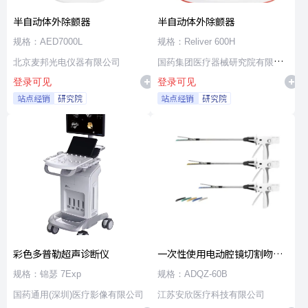
半自动体外除颤器
半自动体外除颤器
规格：AED7000L
规格：Reliver 600H
北京麦邦光电仪器有限公司
国药集团医疗器械研究院有限公
登录可见
登录可见
司
站点经销
研究院
站点经销
研究院
彩色多普勒超声诊断仪
一次性使用电动腔镜切割吻合
器及组件
规格：锦瑟 7Exp
规格：ADQZ-60B
国药通用(深圳)医疗影像有限公司
江苏安欣医疗科技有限公司