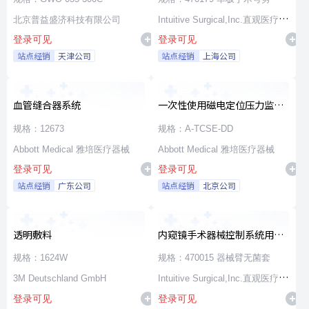
北京普益盛济科技有限公司
Intuitive Surgical,Inc.直观医疗公
登录可见
登录可见
司
站点经销
天津公司
站点经销
上海公司
血管缝合器系统
一次性使用磁电定位压力监测
消融导管
规格：12673
规格：A-TCSE-DD
Abbott Medical 雅培医疗器械
Abbott Medical 雅培医疗器械
登录可见
登录可见
站点经销
广东公司
站点经销
北京公司
透明敷料
内窥镜手术器械控制系统用无
源器械和附件
规格：1624W
规格：470015 器械臂无菌套
3M Deutschland GmbH
Intuitive Surgical,Inc.直观医疗公
登录可见
登录可见
司