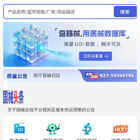
产品名称/型号规格/厂家/商品描述
搜索
医疗器械召回
国家局发布暂停进口销售使用信息
医疗器械证照注销
医疗器械暂停进口、经营和使用
医疗器械召回
关于国械在线平台规则及服务协议调整的公告
入"晓鹏"，抢百亿医械商机
国械在线移动端2.0焕新上线！让交易更简单，让商机更清晰！
国药创研AED开启全国招商
【免费报名】12月19日，冷链医疗器械质量管理规范要点&国产优品应用公益培训