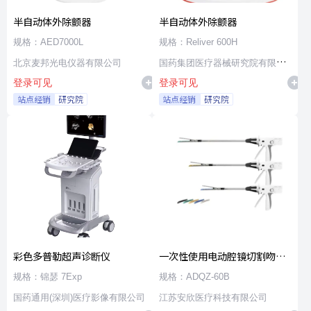
半自动体外除颤器
半自动体外除颤器
规格：AED7000L
规格：Reliver 600H
北京麦邦光电仪器有限公司
国药集团医疗器械研究院有限公
登录可见
登录可见
司
站点经销
研究院
站点经销
研究院
彩色多普勒超声诊断仪
一次性使用电动腔镜切割吻合
器及组件
规格：锦瑟 7Exp
规格：ADQZ-60B
国药通用(深圳)医疗影像有限公司
江苏安欣医疗科技有限公司