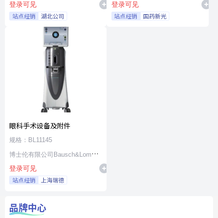
登录可见
登录可见
站点经销
湖北公司
站点经销
国药新光
眼科手术设备及附件
规格：BL11145
博士伦有限公司Bausch&Lomb
登录可见
Incorporated
站点经销
上海瑞德
品牌中心