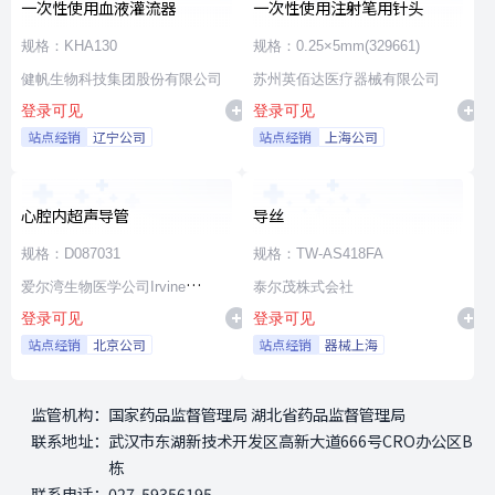
一次性使用血液灌流器
一次性使用注射笔用针头
规格：KHA130
规格：0.25×5mm(329661)
健帆生物科技集团股份有限公司
苏州英佰达医疗器械有限公司
登录可见
登录可见
站点经销
辽宁公司
站点经销
上海公司
心腔内超声导管
导丝
规格：D087031
规格：TW-AS418FA
爱尔湾生物医学公司Irvine
泰尔茂株式会社
登录可见
登录可见
Biomedical,Inc. a St. Jude
站点经销
北京公司
站点经销
器械上海
Medical Company
监管机构：
国家药品监督管理局 湖北省药品监督管理局
联系地址：
武汉市东湖新技术开发区高新大道666号CRO办公区B
栋
联系电话：
027-59356195