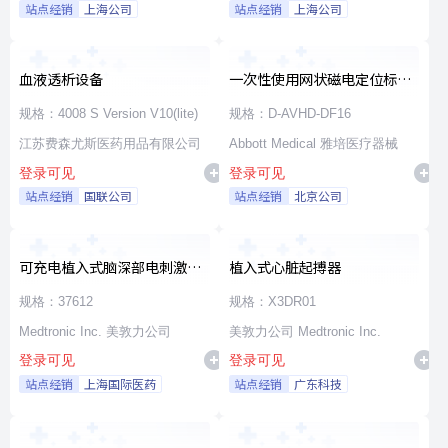
站点经销
上海公司
站点经销
上海公司
血液透析设备
一次性使用网状磁电定位标测
导管
规格：4008 S Version V10(lite)
规格：D-AVHD-DF16
江苏费森尤斯医药用品有限公司
Abbott Medical 雅培医疗器械
登录可见
登录可见
站点经销
国联公司
站点经销
北京公司
可充电植入式脑深部电刺激脉
植入式心脏起搏器
冲发生器套件
规格：37612
规格：X3DR01
Medtronic Inc. 美敦力公司
美敦力公司 Medtronic Inc.
登录可见
登录可见
站点经销
上海国际医药
站点经销
广东科技