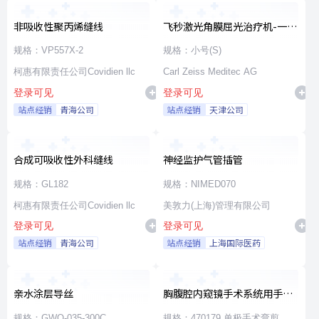
非吸收性聚丙烯缝线
飞秒激光角膜屈光治疗机-一次
性使用无菌治疗包
规格：VP557X-2
规格：小号(S)
柯惠有限责任公司Covidien llc
Carl Zeiss Meditec AG
登录可见
登录可见
站点经销
青海公司
站点经销
天津公司
合成可吸收性外科缝线
神经监护气管插管
规格：GL182
规格：NIMED070
柯惠有限责任公司Covidien llc
美敦力(上海)管理有限公司
登录可见
登录可见
站点经销
青海公司
站点经销
上海国际医药
亲水涂层导丝
胸腹腔内窥镜手术系统用手术
器械
规格：GWO-035-300C
规格：470179 单极手术弯剪