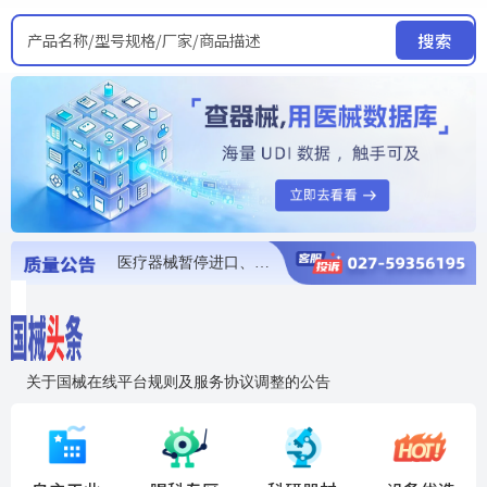
产品名称/型号规格/厂家/商品描述
搜索
医疗器械暂停进口、经营和使用
医疗器械召回
医疗器械抽检不合格
医疗器械召回
医疗器械召回
关于国械在线平台规则及服务协议调整的公告
入"晓鹏"，抢百亿医械商机
国械在线移动端2.0焕新上线！让交易更简单，让商机更清晰！
国药创研AED开启全国招商
【免费报名】12月19日，冷链医疗器械质量管理规范要点&国产优品应用公益培训