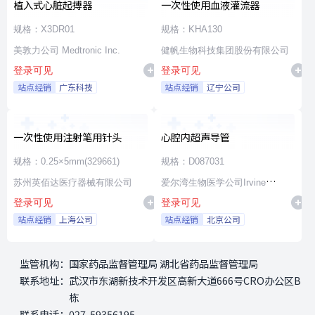
植入式心脏起搏器
一次性使用血液灌流器
规格：X3DR01
规格：KHA130
美敦力公司 Medtronic Inc.
健帆生物科技集团股份有限公司
登录可见
登录可见
站点经销
广东科技
站点经销
辽宁公司
一次性使用注射笔用针头
心腔内超声导管
规格：0.25×5mm(329661)
规格：D087031
苏州英佰达医疗器械有限公司
爱尔湾生物医学公司Irvine
登录可见
登录可见
Biomedical,Inc. a St. Jude
站点经销
上海公司
站点经销
北京公司
Medical Company
监管机构：
国家药品监督管理局 湖北省药品监督管理局
联系地址：
武汉市东湖新技术开发区高新大道666号CRO办公区B
栋
联系电话：
027-59356195