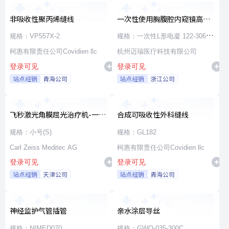
非吸收性聚丙烯缝线
一次性使用胸腹腔内窥镜高频
手术器械
规格：VP557X-2
规格：一次性L形电凝 122-30660
柯惠有限责任公司Covidien llc
φ5×330
杭州迈瑞医疗科技有限公司
登录可见
登录可见
站点经销
青海公司
站点经销
浙江公司
飞秒激光角膜屈光治疗机-一次
合成可吸收性外科缝线
性使用无菌治疗包
规格：小号(S)
规格：GL182
Carl Zeiss Meditec AG
柯惠有限责任公司Covidien llc
登录可见
登录可见
站点经销
天津公司
站点经销
青海公司
神经监护气管插管
亲水涂层导丝
规格：NIMED070
规格：GWO-035-300C