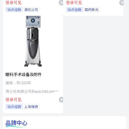
登录可见
登录可见
站点经销
湖北公司
站点经销
国药新光
眼科手术设备及附件
规格：BL11145
博士伦有限公司Bausch&Lomb
登录可见
Incorporated
站点经销
上海瑞德
品牌中心