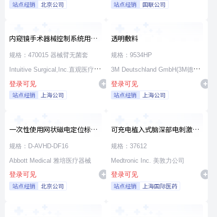
站点经销
北京公司
站点经销
国联公司
内窥镜手术器械控制系统用无
透明敷料
源器械和附件
规格：470015 器械臂无菌套
规格：9534HP
Intuitive Surgical,Inc.直观医疗公
3M Deutschland GmbH(3M德国
登录可见
登录可见
司
公司)
站点经销
上海公司
站点经销
上海公司
一次性使用网状磁电定位标测
可充电植入式脑深部电刺激脉
导管
冲发生器套件
规格：D-AVHD-DF16
规格：37612
Abbott Medical 雅培医疗器械
Medtronic Inc. 美敦力公司
登录可见
登录可见
站点经销
北京公司
站点经销
上海国际医药