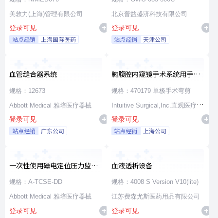
美敦力(上海)管理有限公司
北京普益盛济科技有限公司
登录可见
登录可见
站点经销
上海国际医药
站点经销
天津公司
血管缝合器系统
胸腹腔内窥镜手术系统用手术
器械
规格：12673
规格：470179 单极手术弯剪
Abbott Medical 雅培医疗器械
Intuitive Surgical,Inc.直观医疗公
登录可见
登录可见
司
站点经销
广东公司
站点经销
上海公司
一次性使用磁电定位压力监测
血液透析设备
消融导管
规格：A-TCSE-DD
规格：4008 S Version V10(lite)
Abbott Medical 雅培医疗器械
江苏费森尤斯医药用品有限公司
登录可见
登录可见