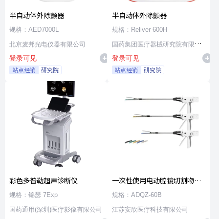
半自动体外除颤器
半自动体外除颤器
规格：AED7000L
规格：Reliver 600H
北京麦邦光电仪器有限公司
国药集团医疗器械研究院有限公
登录可见
登录可见
司
站点经销
研究院
站点经销
研究院
彩色多普勒超声诊断仪
一次性使用电动腔镜切割吻合
器及组件
规格：锦瑟 7Exp
规格：ADQZ-60B
国药通用(深圳)医疗影像有限公司
江苏安欣医疗科技有限公司