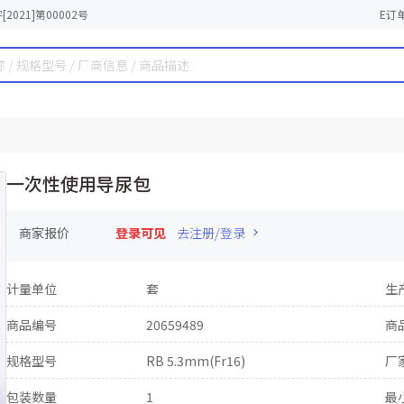
2021]第00002号
E订
一次性使用导尿包
商家报价
登录可见
去注册/登录
计量单位
套
生
商品编号
20659489
商
规格型号
RB 5.3mm(Fr16)
厂
包装数量
1
最