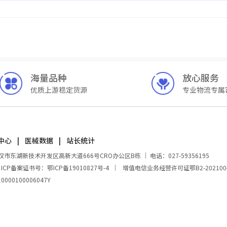
海量品种
放心服务
优质上游稳定货源
专业物流专属
中心
医械数据
站长统计
湖新技术开发区高新大道666号CRO办公区B栋 ｜ 电话：027-59356195
｜
ICP备案证书号：鄂ICP备19010827号-4
｜
增值电信业务经营许可证鄂B2-202100
00100006047Y