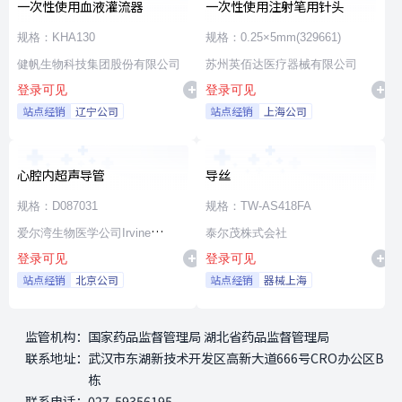
一次性使用血液灌流器
一次性使用注射笔用针头
规格：KHA130
规格：0.25×5mm(329661)
健帆生物科技集团股份有限公司
苏州英佰达医疗器械有限公司
登录可见
登录可见
站点经销
辽宁公司
站点经销
上海公司
心腔内超声导管
导丝
规格：D087031
规格：TW-AS418FA
爱尔湾生物医学公司Irvine
泰尔茂株式会社
登录可见
登录可见
Biomedical,Inc. a St. Jude
站点经销
北京公司
站点经销
器械上海
Medical Company
监管机构：
国家药品监督管理局 湖北省药品监督管理局
联系地址：
武汉市东湖新技术开发区高新大道666号CRO办公区B
栋
联系电话：
027-59356195