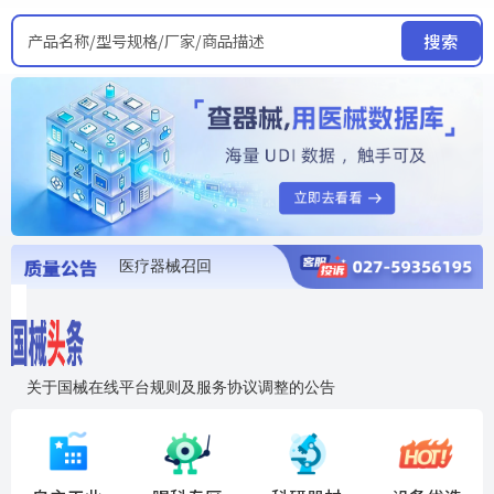
产品名称/型号规格/厂家/商品描述
搜索
医疗器械召回
国家局发布暂停进口销售使用信息
医疗器械证照注销
医疗器械暂停进口、经营和使用
医疗器械召回
关于国械在线平台规则及服务协议调整的公告
入"晓鹏"，抢百亿医械商机
国械在线移动端2.0焕新上线！让交易更简单，让商机更清晰！
国药创研AED开启全国招商
【免费报名】12月19日，冷链医疗器械质量管理规范要点&国产优品应用公益培训