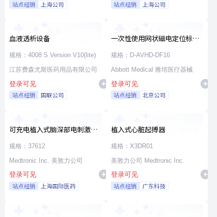
站点经销
上海公司
站点经销
上海公司
血液透析设备
一次性使用网状磁电定位标测
导管
规格：4008 S Version V10(lite)
规格：D-AVHD-DF16
江苏费森尤斯医药用品有限公司
Abbott Medical 雅培医疗器械
登录可见
登录可见
站点经销
国联公司
站点经销
北京公司
可充电植入式脑深部电刺激脉
植入式心脏起搏器
冲发生器套件
规格：37612
规格：X3DR01
Medtronic Inc. 美敦力公司
美敦力公司 Medtronic Inc.
登录可见
登录可见
站点经销
上海国际医药
站点经销
广东科技