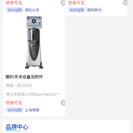
登录可见
登录可见
站点经销
湖北公司
站点经销
国药新光
眼科手术设备及附件
规格：BL11145
博士伦有限公司Bausch&Lomb
登录可见
Incorporated
站点经销
上海瑞德
品牌中心