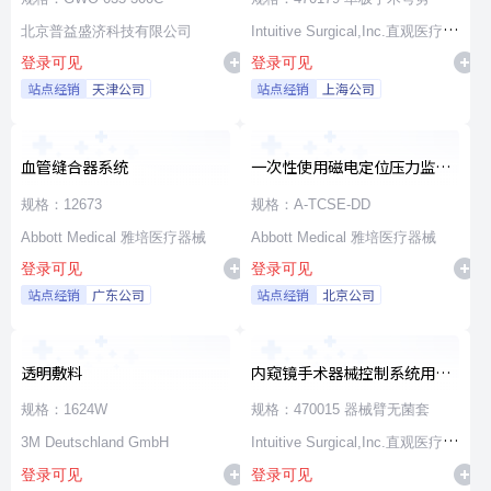
北京普益盛济科技有限公司
Intuitive Surgical,Inc.直观医疗公
登录可见
登录可见
司
站点经销
天津公司
站点经销
上海公司
血管缝合器系统
一次性使用磁电定位压力监测
消融导管
规格：12673
规格：A-TCSE-DD
Abbott Medical 雅培医疗器械
Abbott Medical 雅培医疗器械
登录可见
登录可见
站点经销
广东公司
站点经销
北京公司
透明敷料
内窥镜手术器械控制系统用无
源器械和附件
规格：1624W
规格：470015 器械臂无菌套
3M Deutschland GmbH
Intuitive Surgical,Inc.直观医疗公
登录可见
登录可见
司