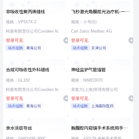
非吸收性聚丙烯缝线
飞秒激光角膜屈光治疗机-一次
性使用无菌治疗包
规格：VP557X-2
规格：小号(S)
柯惠有限责任公司Covidien llc
Carl Zeiss Meditec AG
登录可见
登录可见
站点经销
青海公司
站点经销
天津公司
合成可吸收性外科缝线
神经监护气管插管
规格：GL182
规格：NIMED070
柯惠有限责任公司Covidien llc
美敦力(上海)管理有限公司
登录可见
登录可见
站点经销
青海公司
站点经销
上海国际医药
亲水涂层导丝
胸腹腔内窥镜手术系统用手术
器械
规格：GWO-035-300C
规格：470179 单极手术弯剪