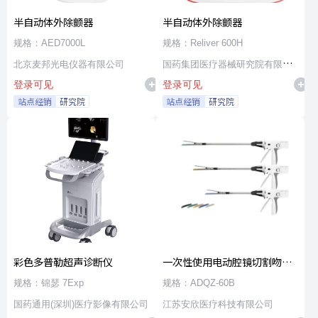
半自动体外除颤器
半自动体外除颤器
规格：AED7000L
规格：Reliver 600H
北京麦邦光电仪器有限公司
国药集团医疗器械研究院有限公
登录可见
登录可见
司
站点经销
研究院
站点经销
研究院
彩色多普勒超声诊断仪
一次性使用电动腔镜切割吻合
器及组件
规格：锦瑟 7Exp
规格：ADQZ-60B
国药通用(深圳)医疗影像有限公司
江苏安欣医疗科技有限公司