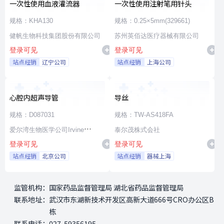
一次性使用血液灌流器
一次性使用注射笔用针头
规格：KHA130
规格：0.25×5mm(329661)
健帆生物科技集团股份有限公司
苏州英佰达医疗器械有限公司
登录可见
登录可见
站点经销
辽宁公司
站点经销
上海公司
心腔内超声导管
导丝
规格：D087031
规格：TW-AS418FA
爱尔湾生物医学公司Irvine
泰尔茂株式会社
登录可见
登录可见
Biomedical,Inc. a St. Jude
站点经销
北京公司
站点经销
器械上海
Medical Company
监管机构：
国家药品监督管理局 湖北省药品监督管理局
联系地址：
武汉市东湖新技术开发区高新大道666号CRO办公区B
栋
联系电话：
027-59356195