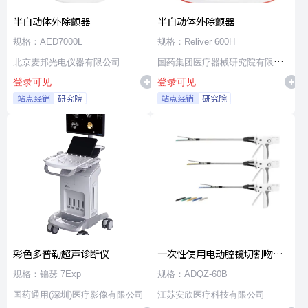
半自动体外除颤器
半自动体外除颤器
规格：AED7000L
规格：Reliver 600H
北京麦邦光电仪器有限公司
国药集团医疗器械研究院有限公
登录可见
登录可见
司
站点经销
研究院
站点经销
研究院
彩色多普勒超声诊断仪
一次性使用电动腔镜切割吻合
器及组件
规格：锦瑟 7Exp
规格：ADQZ-60B
国药通用(深圳)医疗影像有限公司
江苏安欣医疗科技有限公司