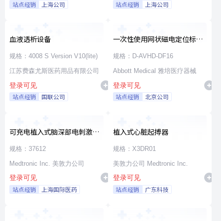
站点经销
上海公司
站点经销
上海公司
血液透析设备
一次性使用网状磁电定位标测
导管
规格：4008 S Version V10(lite)
规格：D-AVHD-DF16
江苏费森尤斯医药用品有限公司
Abbott Medical 雅培医疗器械
登录可见
登录可见
站点经销
国联公司
站点经销
北京公司
可充电植入式脑深部电刺激脉
植入式心脏起搏器
冲发生器套件
规格：37612
规格：X3DR01
Medtronic Inc. 美敦力公司
美敦力公司 Medtronic Inc.
登录可见
登录可见
站点经销
上海国际医药
站点经销
广东科技