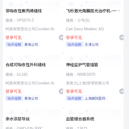
非吸收性聚丙烯缝线
飞秒激光角膜屈光治疗机-一次
性使用无菌治疗包
规格：VP557X-2
规格：小号(S)
柯惠有限责任公司Covidien llc
Carl Zeiss Meditec AG
登录可见
登录可见
站点经销
青海公司
站点经销
天津公司
合成可吸收性外科缝线
神经监护气管插管
规格：GL182
规格：NIMED070
柯惠有限责任公司Covidien llc
美敦力(上海)管理有限公司
登录可见
登录可见
站点经销
青海公司
站点经销
上海国际医药
亲水涂层导丝
血管缝合器系统
规格：GWO-035-300C
规格：12673