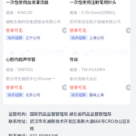
一次性使用血液灌流器
一次性使用注射笔用针头
规格：KHA130
规格：0.25×5mm(329661)
健帆生物科技集团股份有限公司
苏州英佰达医疗器械有限公司
登录可见
登录可见
站点经销
辽宁公司
站点经销
上海公司
心腔内超声导管
导丝
规格：D087031
规格：TW-AS418FA
爱尔湾生物医学公司Irvine
泰尔茂株式会社
登录可见
登录可见
Biomedical,Inc. a St. Jude
站点经销
北京公司
站点经销
器械上海
Medical Company
监管机构：
国家药品监督管理局 湖北省药品监督管理局
联系地址：
武汉市东湖新技术开发区高新大道666号CRO办公区B
栋
联系电话：
027-59356195