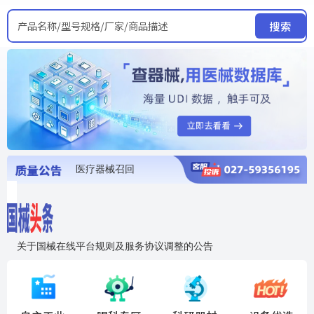
产品名称/型号规格/厂家/商品描述
搜索
医疗器械召回
国家局发布暂停进口销售使用信息
医疗器械证照注销
医疗器械暂停进口、经营和使用
医疗器械召回
关于国械在线平台规则及服务协议调整的公告
入"晓鹏"，抢百亿医械商机
国械在线移动端2.0焕新上线！让交易更简单，让商机更清晰！
国药创研AED开启全国招商
【免费报名】12月19日，冷链医疗器械质量管理规范要点&国产优品应用公益培训