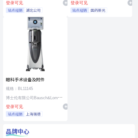
登录可见
登录可见
站点经销
湖北公司
站点经销
国药新光
眼科手术设备及附件
规格：BL11145
博士伦有限公司Bausch&Lomb
登录可见
Incorporated
站点经销
上海瑞德
品牌中心