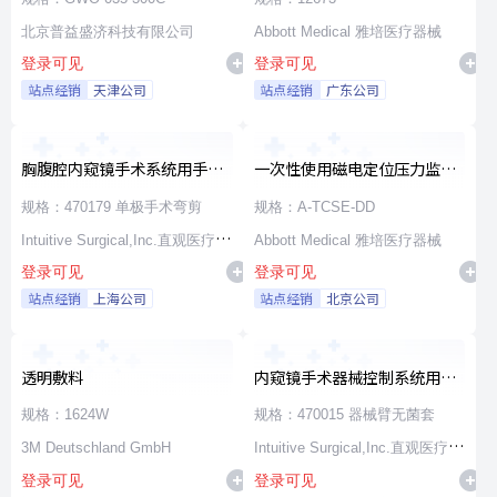
北京普益盛济科技有限公司
Abbott Medical 雅培医疗器械
登录可见
登录可见
站点经销
天津公司
站点经销
广东公司
胸腹腔内窥镜手术系统用手术
一次性使用磁电定位压力监测
器械
消融导管
规格：470179 单极手术弯剪
规格：A-TCSE-DD
Intuitive Surgical,Inc.直观医疗公
Abbott Medical 雅培医疗器械
登录可见
登录可见
司
站点经销
上海公司
站点经销
北京公司
透明敷料
内窥镜手术器械控制系统用无
源器械和附件
规格：1624W
规格：470015 器械臂无菌套
3M Deutschland GmbH
Intuitive Surgical,Inc.直观医疗公
登录可见
登录可见
司