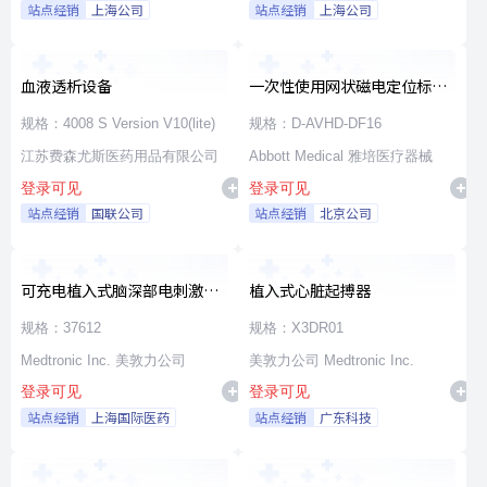
站点经销
上海公司
站点经销
上海公司
血液透析设备
一次性使用网状磁电定位标测
导管
规格：4008 S Version V10(lite)
规格：D-AVHD-DF16
江苏费森尤斯医药用品有限公司
Abbott Medical 雅培医疗器械
登录可见
登录可见
站点经销
国联公司
站点经销
北京公司
可充电植入式脑深部电刺激脉
植入式心脏起搏器
冲发生器套件
规格：37612
规格：X3DR01
Medtronic Inc. 美敦力公司
美敦力公司 Medtronic Inc.
登录可见
登录可见
站点经销
上海国际医药
站点经销
广东科技