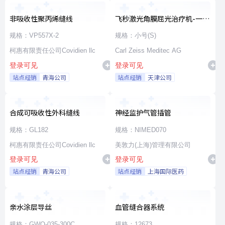
非吸收性聚丙烯缝线
飞秒激光角膜屈光治疗机-一次
性使用无菌治疗包
规格：VP557X-2
规格：小号(S)
柯惠有限责任公司Covidien llc
Carl Zeiss Meditec AG
登录可见
登录可见
站点经销
青海公司
站点经销
天津公司
合成可吸收性外科缝线
神经监护气管插管
规格：GL182
规格：NIMED070
柯惠有限责任公司Covidien llc
美敦力(上海)管理有限公司
登录可见
登录可见
站点经销
青海公司
站点经销
上海国际医药
亲水涂层导丝
血管缝合器系统
规格：GWO-035-300C
规格：12673