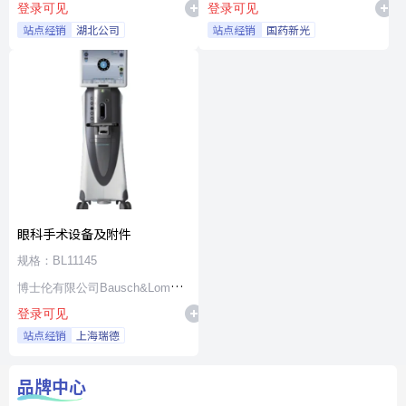
登录可见
登录可见
站点经销
湖北公司
站点经销
国药新光
眼科手术设备及附件
规格：BL11145
博士伦有限公司Bausch&Lomb
登录可见
Incorporated
站点经销
上海瑞德
品牌中心