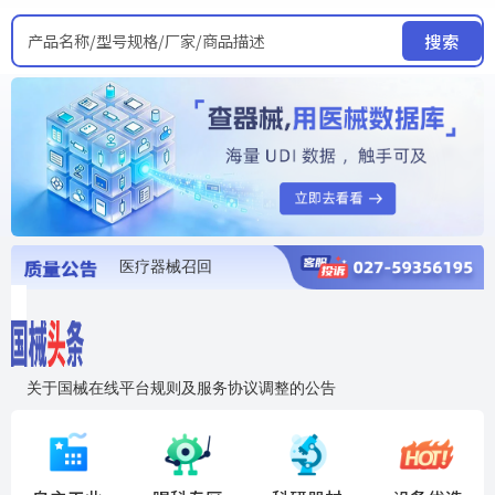
产品名称/型号规格/厂家/商品描述
搜索
医疗器械召回
国家局发布暂停进口销售使用信息
医疗器械证照注销
医疗器械暂停进口、经营和使用
医疗器械召回
关于国械在线平台规则及服务协议调整的公告
入"晓鹏"，抢百亿医械商机
国械在线移动端2.0焕新上线！让交易更简单，让商机更清晰！
国药创研AED开启全国招商
【免费报名】12月19日，冷链医疗器械质量管理规范要点&国产优品应用公益培训