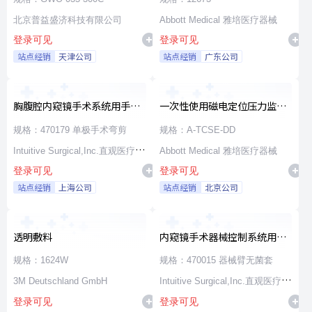
北京普益盛济科技有限公司
Abbott Medical 雅培医疗器械
登录可见
登录可见
站点经销
天津公司
站点经销
广东公司
胸腹腔内窥镜手术系统用手术
一次性使用磁电定位压力监测
器械
消融导管
规格：470179 单极手术弯剪
规格：A-TCSE-DD
Intuitive Surgical,Inc.直观医疗公
Abbott Medical 雅培医疗器械
登录可见
登录可见
司
站点经销
上海公司
站点经销
北京公司
透明敷料
内窥镜手术器械控制系统用无
源器械和附件
规格：1624W
规格：470015 器械臂无菌套
3M Deutschland GmbH
Intuitive Surgical,Inc.直观医疗公
登录可见
登录可见
司