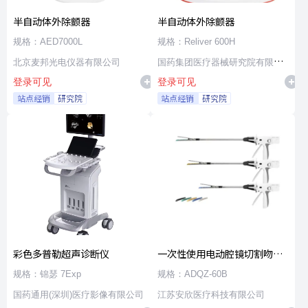
半自动体外除颤器
半自动体外除颤器
规格：AED7000L
规格：Reliver 600H
北京麦邦光电仪器有限公司
国药集团医疗器械研究院有限公
登录可见
登录可见
司
站点经销
研究院
站点经销
研究院
彩色多普勒超声诊断仪
一次性使用电动腔镜切割吻合
器及组件
规格：锦瑟 7Exp
规格：ADQZ-60B
国药通用(深圳)医疗影像有限公司
江苏安欣医疗科技有限公司