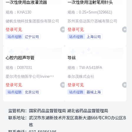
一次性使用血液灌流器
一次性使用注射笔用针头
规格：KHA130
规格：0.25×5mm(329661)
健帆生物科技集团股份有限公司
苏州英佰达医疗器械有限公司
登录可见
登录可见
站点经销
辽宁公司
站点经销
上海公司
心腔内超声导管
导丝
规格：D087031
规格：TW-AS418FA
爱尔湾生物医学公司Irvine
泰尔茂株式会社
登录可见
登录可见
Biomedical,Inc. a St. Jude
站点经销
北京公司
站点经销
器械上海
Medical Company
监管机构：
国家药品监督管理局 湖北省药品监督管理局
联系地址：
武汉市东湖新技术开发区高新大道666号CRO办公区B
栋
联系电话：
027-59356195