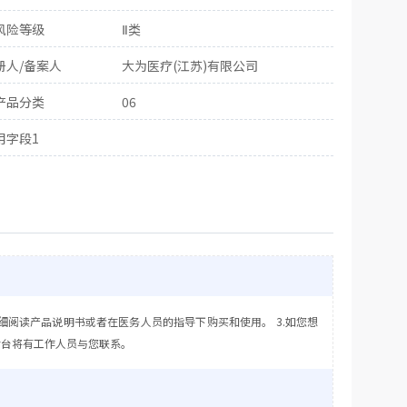
风险等级
Ⅱ类
册人/备案人
大为医疗(江苏)有限公司
产品分类
06
用字段1
细阅读产品说明书或者在医务人员的指导下购买和使用。 3.如您想
后台将有工作人员与您联系。