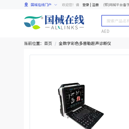
国械在线门户
欢迎您！请
登录
|
注册
(鄂)网械平台备字[
AED
当前位置：
首页
/
全数字彩色多普勒超声诊断仪