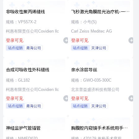
非吸收性聚丙烯缝线
飞秒激光角膜屈光治疗机-一次
性使用无菌治疗包
规格：VP557X-2
规格：小号(S)
柯惠有限责任公司Covidien llc
Carl Zeiss Meditec AG
登录可见
登录可见
站点经销
青海公司
站点经销
天津公司
合成可吸收性外科缝线
亲水涂层导丝
规格：GL182
规格：GWO-035-300C
柯惠有限责任公司Covidien llc
北京普益盛济科技有限公司
登录可见
登录可见
站点经销
青海公司
站点经销
天津公司
神经监护气管插管
胸腹腔内窥镜手术系统用手术
器械
规格：NIMED070
规格：470179 单极手术弯剪