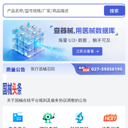
产品名称/型号规格/厂家/商品描述
搜索
医疗器械召回
国家局发布暂停进口销售使用信息
医疗器械证照注销
医疗器械暂停进口、经营和使用
医疗器械召回
关于国械在线平台规则及服务协议调整的公告
入"晓鹏"，抢百亿医械商机
国械在线移动端2.0焕新上线！让交易更简单，让商机更清晰！
国药创研AED开启全国招商
【免费报名】12月19日，冷链医疗器械质量管理规范要点&国产优品应用公益培训