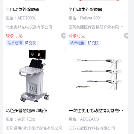
半自动体外除颤器
半自动体外除颤器
规格：AED7000L
规格：Reliver 600H
北京麦邦光电仪器有限公司
国药集团医疗器械研究院有限公
登录可见
登录可见
司
站点经销
研究院
站点经销
研究院
彩色多普勒超声诊断仪
一次性使用电动腔镜切割吻合
器及组件
规格：锦瑟 7Exp
规格：ADQZ-60B
国药通用(深圳)医疗影像有限公司
江苏安欣医疗科技有限公司