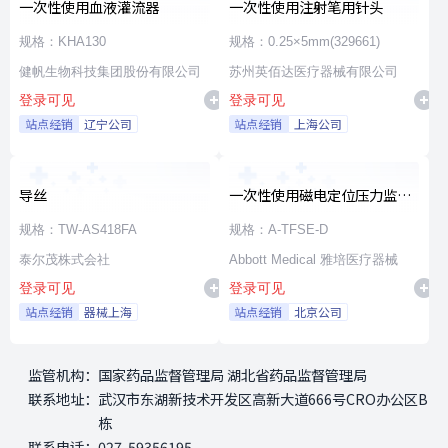
一次性使用血液灌流器
一次性使用注射笔用针头
规格：KHA130
规格：0.25×5mm(329661)
健帆生物科技集团股份有限公司
苏州英佰达医疗器械有限公司
登录可见
登录可见
站点经销
辽宁公司
站点经销
上海公司
导丝
一次性使用磁电定位压力监测
射频消融导管
规格：TW-AS418FA
规格：A-TFSE-D
泰尔茂株式会社
Abbott Medical 雅培医疗器械
登录可见
登录可见
站点经销
器械上海
站点经销
北京公司
监管机构：
国家药品监督管理局 湖北省药品监督管理局
联系地址：
武汉市东湖新技术开发区高新大道666号CRO办公区B
栋
联系电话：
027-59356195