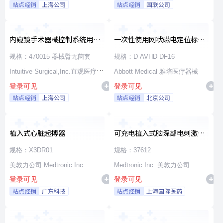
站点经销
上海公司
站点经销
国联公司
内窥镜手术器械控制系统用无
一次性使用网状磁电定位标测
源器械和附件
导管
规格：470015 器械臂无菌套
规格：D-AVHD-DF16
Intuitive Surgical,Inc.直观医疗公
Abbott Medical 雅培医疗器械
登录可见
登录可见
司
站点经销
上海公司
站点经销
北京公司
植入式心脏起搏器
可充电植入式脑深部电刺激脉
冲发生器套件
规格：X3DR01
规格：37612
美敦力公司 Medtronic Inc.
Medtronic Inc. 美敦力公司
登录可见
登录可见
站点经销
广东科技
站点经销
上海国际医药