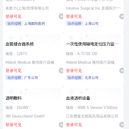
美敦力(上海)管理有限公司
Intuitive Surgical,Inc.直观医疗公
登录可见
登录可见
司
站点经销
上海国际医药
站点经销
上海公司
血管缝合器系统
一次性使用磁电定位压力监测
消融导管
规格：12673
规格：A-TCSE-DD
Abbott Medical 雅培医疗器械
Abbott Medical 雅培医疗器械
登录可见
登录可见
站点经销
广东公司
站点经销
北京公司
透明敷料
血液透析设备
规格：1624W
规格：4008 S Version V10(lite)
3M Deutschland GmbH
江苏费森尤斯医药用品有限公司
登录可见
登录可见