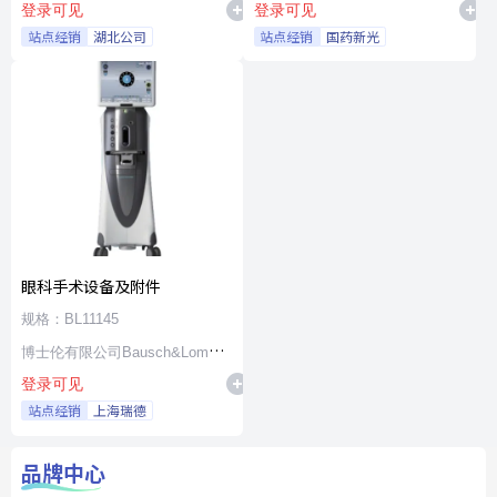
登录可见
登录可见
站点经销
湖北公司
站点经销
国药新光
眼科手术设备及附件
规格：BL11145
博士伦有限公司Bausch&Lomb
登录可见
Incorporated
站点经销
上海瑞德
品牌中心