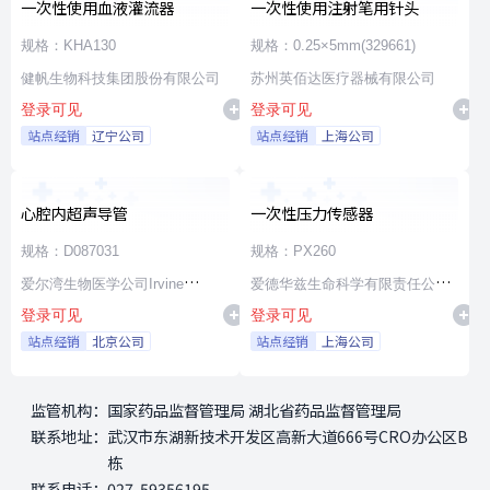
一次性使用血液灌流器
一次性使用注射笔用针头
规格：KHA130
规格：0.25×5mm(329661)
健帆生物科技集团股份有限公司
苏州英佰达医疗器械有限公司
登录可见
登录可见
站点经销
辽宁公司
站点经销
上海公司
心腔内超声导管
一次性压力传感器
规格：D087031
规格：PX260
爱尔湾生物医学公司Irvine
爱德华兹生命科学有限责任公司
登录可见
登录可见
Biomedical,Inc. a St. Jude
Edwards Lifesciences LLC
站点经销
北京公司
站点经销
上海公司
Medical Company
监管机构：
国家药品监督管理局 湖北省药品监督管理局
联系地址：
武汉市东湖新技术开发区高新大道666号CRO办公区B
栋
联系电话：
027-59356195