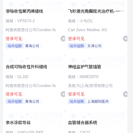
非吸收性聚丙烯缝线
飞秒激光角膜屈光治疗机-一次
性使用无菌治疗包
规格：VP557X-2
规格：小号(S)
柯惠有限责任公司Covidien llc
Carl Zeiss Meditec AG
登录可见
登录可见
站点经销
青海公司
站点经销
天津公司
合成可吸收性外科缝线
神经监护气管插管
规格：GL182
规格：NIMED070
柯惠有限责任公司Covidien llc
美敦力(上海)管理有限公司
登录可见
登录可见
站点经销
青海公司
站点经销
上海国际医药
亲水涂层导丝
血管缝合器系统
规格：GWO-035-300C
规格：12673