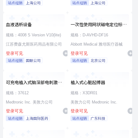
站点经销
上海公司
站点经销
上海公司
血液透析设备
一次性使用网状磁电定位标测
导管
规格：4008 S Version V10(lite)
规格：D-AVHD-DF16
江苏费森尤斯医药用品有限公司
Abbott Medical 雅培医疗器械
登录可见
登录可见
站点经销
国联公司
站点经销
北京公司
可充电植入式脑深部电刺激脉
植入式心脏起搏器
冲发生器套件
规格：37612
规格：X3DR01
Medtronic Inc. 美敦力公司
美敦力公司 Medtronic Inc.
登录可见
登录可见
站点经销
上海国际医药
站点经销
广东科技