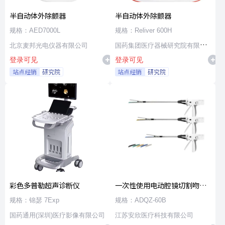
半自动体外除颤器
半自动体外除颤器
规格：AED7000L
规格：Reliver 600H
北京麦邦光电仪器有限公司
国药集团医疗器械研究院有限公
登录可见
登录可见
司
站点经销
研究院
站点经销
研究院
彩色多普勒超声诊断仪
一次性使用电动腔镜切割吻合
器及组件
规格：锦瑟 7Exp
规格：ADQZ-60B
国药通用(深圳)医疗影像有限公司
江苏安欣医疗科技有限公司