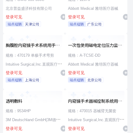
北京普益盛济科技有限公司
Abbott Medical 雅培医疗器械
登录可见
登录可见
站点经销
天津公司
站点经销
广东公司
胸腹腔内窥镜手术系统用手术
一次性使用磁电定位压力监测
器械
消融导管
规格：470179 单极手术弯剪
规格：A-TCSE-DD
Intuitive Surgical,Inc.直观医疗公
Abbott Medical 雅培医疗器械
登录可见
登录可见
司
站点经销
上海公司
站点经销
北京公司
透明敷料
内窥镜手术器械控制系统用无
源器械和附件
规格：9534HP
规格：470015 器械臂无菌套
3M Deutschland GmbH(3M德国
Intuitive Surgical,Inc.直观医疗公
登录可见
登录可见
公司)
司