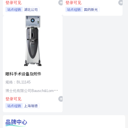
登录可见
登录可见
站点经销
湖北公司
站点经销
国药新光
眼科手术设备及附件
规格：BL11145
博士伦有限公司Bausch&Lomb
登录可见
Incorporated
站点经销
上海瑞德
品牌中心