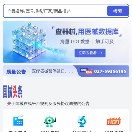
产品名称/型号规格/厂家/商品描述
搜索
医疗器械暂停进口、经营和使用
医疗器械召回
医疗器械抽检不合格
医疗器械召回
医疗器械召回
关于国械在线平台规则及服务协议调整的公告
入"晓鹏"，抢百亿医械商机
国械在线移动端2.0焕新上线！让交易更简单，让商机更清晰！
国药创研AED开启全国招商
【免费报名】12月19日，冷链医疗器械质量管理规范要点&国产优品应用公益培训