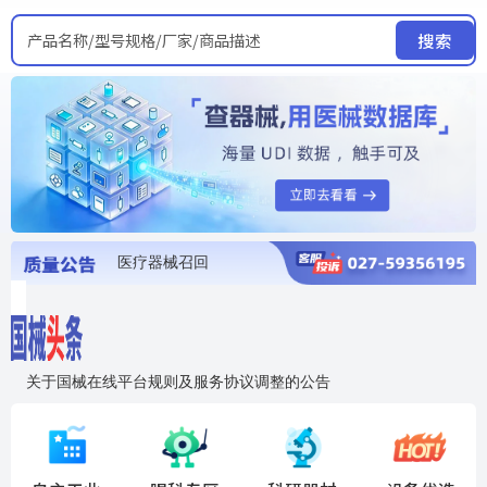
产品名称/型号规格/厂家/商品描述
搜索
医疗器械召回
国家局发布暂停进口销售使用信息
医疗器械证照注销
医疗器械暂停进口、经营和使用
医疗器械召回
关于国械在线平台规则及服务协议调整的公告
入"晓鹏"，抢百亿医械商机
国械在线移动端2.0焕新上线！让交易更简单，让商机更清晰！
国药创研AED开启全国招商
【免费报名】12月19日，冷链医疗器械质量管理规范要点&国产优品应用公益培训