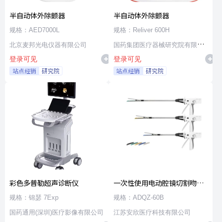
半自动体外除颤器
半自动体外除颤器
规格：AED7000L
规格：Reliver 600H
北京麦邦光电仪器有限公司
国药集团医疗器械研究院有限公
登录可见
登录可见
司
站点经销
研究院
站点经销
研究院
彩色多普勒超声诊断仪
一次性使用电动腔镜切割吻合
器及组件
规格：锦瑟 7Exp
规格：ADQZ-60B
国药通用(深圳)医疗影像有限公司
江苏安欣医疗科技有限公司