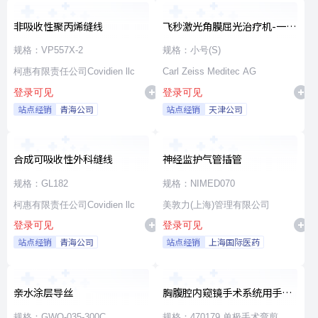
非吸收性聚丙烯缝线
飞秒激光角膜屈光治疗机-一次
性使用无菌治疗包
规格：VP557X-2
规格：小号(S)
柯惠有限责任公司Covidien llc
Carl Zeiss Meditec AG
登录可见
登录可见
站点经销
青海公司
站点经销
天津公司
合成可吸收性外科缝线
神经监护气管插管
规格：GL182
规格：NIMED070
柯惠有限责任公司Covidien llc
美敦力(上海)管理有限公司
登录可见
登录可见
站点经销
青海公司
站点经销
上海国际医药
亲水涂层导丝
胸腹腔内窥镜手术系统用手术
器械
规格：GWO-035-300C
规格：470179 单极手术弯剪