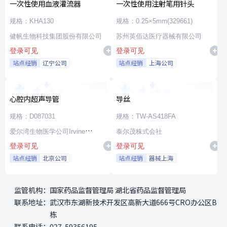
一次性使用血液灌流器
一次性使用注射笔用针头
规格：KHA130
规格：0.25×5mm(329661)
健帆生物科技集团股份有限公司
苏州英佰达医疗器械有限公司
登录可见
登录可见
站点经销
辽宁公司
站点经销
上海公司
心腔内超声导管
导丝
规格：D087031
规格：TW-AS418FA
爱尔湾生物医学公司Irvine
泰尔茂株式会社
登录可见
登录可见
Biomedical,Inc. a St. Jude
站点经销
北京公司
站点经销
器械上海
Medical Company
监管机构：
国家药品监督管理局 湖北省药品监督管理局
联系地址：
武汉市东湖新技术开发区高新大道666号CRO办公区B
栋
联系电话：
027-59356195