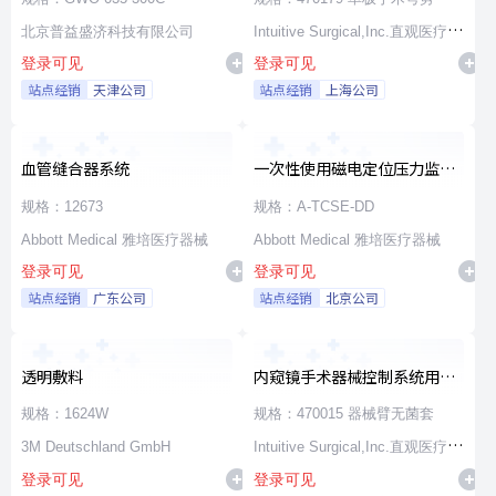
北京普益盛济科技有限公司
Intuitive Surgical,Inc.直观医疗公
登录可见
登录可见
司
站点经销
天津公司
站点经销
上海公司
血管缝合器系统
一次性使用磁电定位压力监测
消融导管
规格：12673
规格：A-TCSE-DD
Abbott Medical 雅培医疗器械
Abbott Medical 雅培医疗器械
登录可见
登录可见
站点经销
广东公司
站点经销
北京公司
透明敷料
内窥镜手术器械控制系统用无
源器械和附件
规格：1624W
规格：470015 器械臂无菌套
3M Deutschland GmbH
Intuitive Surgical,Inc.直观医疗公
登录可见
登录可见
司