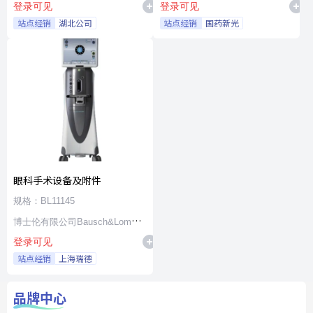
登录可见
登录可见
站点经销
湖北公司
站点经销
国药新光
眼科手术设备及附件
规格：BL11145
博士伦有限公司Bausch&Lomb
登录可见
Incorporated
站点经销
上海瑞德
品牌中心