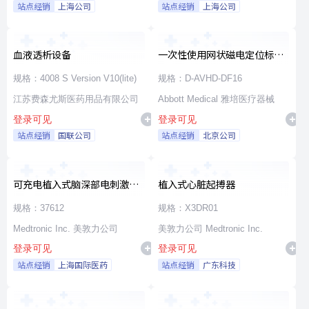
站点经销
上海公司
站点经销
上海公司
血液透析设备
一次性使用网状磁电定位标测
导管
规格：4008 S Version V10(lite)
规格：D-AVHD-DF16
江苏费森尤斯医药用品有限公司
Abbott Medical 雅培医疗器械
登录可见
登录可见
站点经销
国联公司
站点经销
北京公司
可充电植入式脑深部电刺激脉
植入式心脏起搏器
冲发生器套件
规格：37612
规格：X3DR01
Medtronic Inc. 美敦力公司
美敦力公司 Medtronic Inc.
登录可见
登录可见
站点经销
上海国际医药
站点经销
广东科技