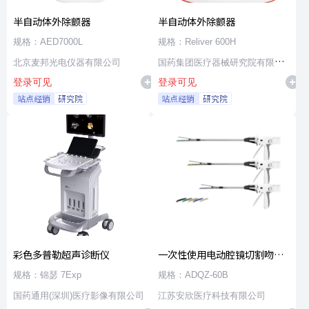
半自动体外除颤器
半自动体外除颤器
规格：AED7000L
规格：Reliver 600H
北京麦邦光电仪器有限公司
国药集团医疗器械研究院有限公
登录可见
登录可见
司
站点经销
研究院
站点经销
研究院
彩色多普勒超声诊断仪
一次性使用电动腔镜切割吻合
器及组件
规格：锦瑟 7Exp
规格：ADQZ-60B
国药通用(深圳)医疗影像有限公司
江苏安欣医疗科技有限公司