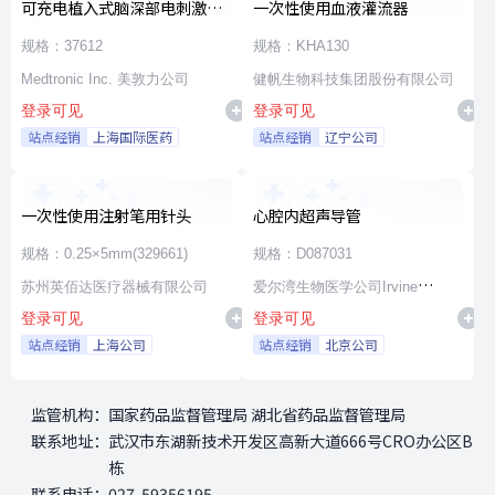
可充电植入式脑深部电刺激脉
一次性使用血液灌流器
冲发生器套件
规格：37612
规格：KHA130
Medtronic Inc. 美敦力公司
健帆生物科技集团股份有限公司
登录可见
登录可见
站点经销
上海国际医药
站点经销
辽宁公司
一次性使用注射笔用针头
心腔内超声导管
规格：0.25×5mm(329661)
规格：D087031
苏州英佰达医疗器械有限公司
爱尔湾生物医学公司Irvine
登录可见
登录可见
Biomedical,Inc. a St. Jude
站点经销
上海公司
站点经销
北京公司
Medical Company
监管机构：
国家药品监督管理局 湖北省药品监督管理局
联系地址：
武汉市东湖新技术开发区高新大道666号CRO办公区B
栋
联系电话：
027-59356195