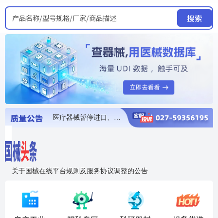
产品名称/型号规格/厂家/商品描述
搜索
医疗器械暂停进口、经营和使用
医疗器械召回
医疗器械抽检不合格
医疗器械召回
医疗器械召回
关于国械在线平台规则及服务协议调整的公告
入"晓鹏"，抢百亿医械商机
国械在线移动端2.0焕新上线！让交易更简单，让商机更清晰！
国药创研AED开启全国招商
【免费报名】12月19日，冷链医疗器械质量管理规范要点&国产优品应用公益培训