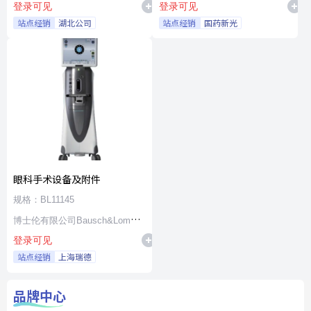
登录可见
登录可见
站点经销
湖北公司
站点经销
国药新光
眼科手术设备及附件
规格：BL11145
博士伦有限公司Bausch&Lomb
登录可见
Incorporated
站点经销
上海瑞德
品牌中心