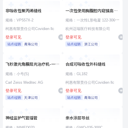
非吸收性聚丙烯缝线
一次性使用胸腹腔内窥镜高频
手术器械
规格：VP557X-2
规格：一次性L形电凝 122-30660
柯惠有限责任公司Covidien llc
φ5×330
杭州迈瑞医疗科技有限公司
登录可见
登录可见
站点经销
青海公司
站点经销
浙江公司
飞秒激光角膜屈光治疗机-一次
合成可吸收性外科缝线
性使用无菌治疗包
规格：小号(S)
规格：GL182
Carl Zeiss Meditec AG
柯惠有限责任公司Covidien llc
登录可见
登录可见
站点经销
天津公司
站点经销
青海公司
神经监护气管插管
亲水涂层导丝
规格：NIMED070
规格：GWO-035-300C