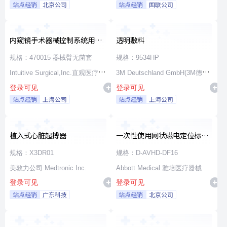
站点经销
北京公司
站点经销
国联公司
内窥镜手术器械控制系统用无
透明敷料
源器械和附件
规格：470015 器械臂无菌套
规格：9534HP
Intuitive Surgical,Inc.直观医疗公
3M Deutschland GmbH(3M德国
登录可见
登录可见
司
公司)
站点经销
上海公司
站点经销
上海公司
植入式心脏起搏器
一次性使用网状磁电定位标测
导管
规格：X3DR01
规格：D-AVHD-DF16
美敦力公司 Medtronic Inc.
Abbott Medical 雅培医疗器械
登录可见
登录可见
站点经销
广东科技
站点经销
北京公司