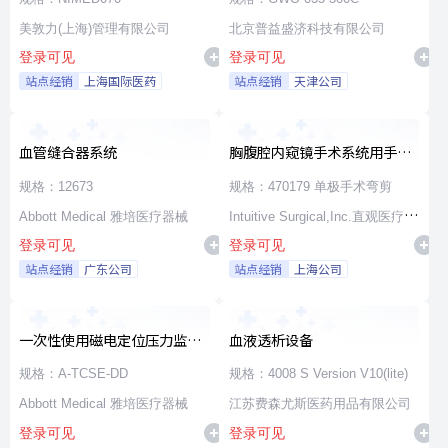
美敦力(上海)管理有限公司
北京普益盛济科技有限公司
登录可见
登录可见
站点经销
上海国际医药
站点经销
天津公司
血管缝合器系统
胸腹腔内窥镜手术系统用手术
器械
规格：12673
规格：470179 单极手术弯剪
Abbott Medical 雅培医疗器械
Intuitive Surgical,Inc.直观医疗公
登录可见
登录可见
司
站点经销
广东公司
站点经销
上海公司
一次性使用磁电定位压力监测
血液透析设备
消融导管
规格：A-TCSE-DD
规格：4008 S Version V10(lite)
Abbott Medical 雅培医疗器械
江苏费森尤斯医药用品有限公司
登录可见
登录可见