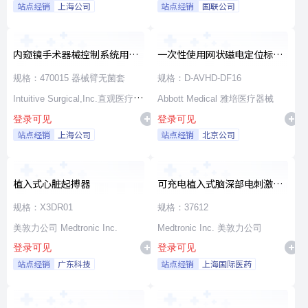
站点经销
上海公司
站点经销
国联公司
内窥镜手术器械控制系统用无
一次性使用网状磁电定位标测
源器械和附件
导管
规格：470015 器械臂无菌套
规格：D-AVHD-DF16
Intuitive Surgical,Inc.直观医疗公
Abbott Medical 雅培医疗器械
登录可见
登录可见
司
站点经销
上海公司
站点经销
北京公司
植入式心脏起搏器
可充电植入式脑深部电刺激脉
冲发生器套件
规格：X3DR01
规格：37612
美敦力公司 Medtronic Inc.
Medtronic Inc. 美敦力公司
登录可见
登录可见
站点经销
广东科技
站点经销
上海国际医药