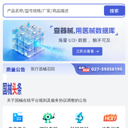
产品名称/型号规格/厂家/商品描述
搜索
医疗器械召回
国家局发布暂停进口销售使用信息
医疗器械证照注销
医疗器械暂停进口、经营和使用
医疗器械召回
关于国械在线平台规则及服务协议调整的公告
入"晓鹏"，抢百亿医械商机
国械在线移动端2.0焕新上线！让交易更简单，让商机更清晰！
国药创研AED开启全国招商
【免费报名】12月19日，冷链医疗器械质量管理规范要点&国产优品应用公益培训