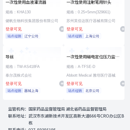
一次性使用血液灌流器
一次性使用注射笔用针头
规格：KHA130
规格：0.25×5mm(329661)
健帆生物科技集团股份有限公司
苏州英佰达医疗器械有限公司
登录可见
登录可见
站点经销
辽宁公司
站点经销
上海公司
导丝
一次性使用磁电定位压力监测
射频消融导管
规格：TW-AS418FA
规格：A-TFSE-D
泰尔茂株式会社
Abbott Medical 雅培医疗器械
登录可见
登录可见
站点经销
器械上海
站点经销
北京公司
监管机构：
国家药品监督管理局 湖北省药品监督管理局
联系地址：
武汉市东湖新技术开发区高新大道666号CRO办公区B
栋
联系电话：
027-59356195