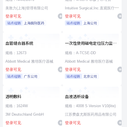
美敦力(上海)管理有限公司
Intuitive Surgical,Inc.直观医疗公
登录可见
登录可见
司
站点经销
上海国际医药
站点经销
上海公司
血管缝合器系统
一次性使用磁电定位压力监测
消融导管
规格：12673
规格：A-TCSE-DD
Abbott Medical 雅培医疗器械
Abbott Medical 雅培医疗器械
登录可见
登录可见
站点经销
广东公司
站点经销
北京公司
透明敷料
血液透析设备
规格：1624W
规格：4008 S Version V10(lite)
3M Deutschland GmbH
江苏费森尤斯医药用品有限公司
登录可见
登录可见