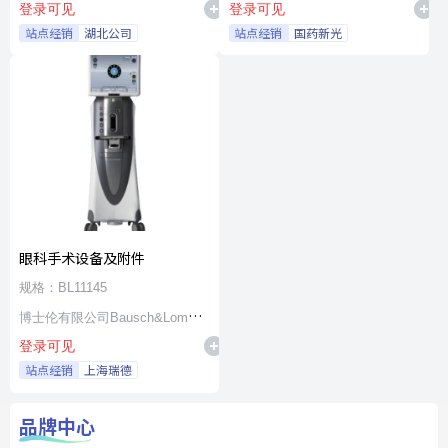
登录可见
登录可见
站点经销
湖北公司
站点经销
国药新光
眼科手术设备及附件
规格：BL11145
博士伦有限公司Bausch&Lomb
登录可见
Incorporated
站点经销
上海瑞德
品牌中心