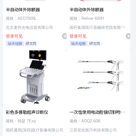
半自动体外除颤器
半自动体外除颤器
规格：AED7000L
规格：Reliver 600H
北京麦邦光电仪器有限公司
国药集团医疗器械研究院有限公
登录可见
登录可见
司
站点经销
研究院
站点经销
研究院
彩色多普勒超声诊断仪
一次性使用电动腔镜切割吻合
器及组件
规格：锦瑟 7Exp
规格：ADQZ-60B
国药通用(深圳)医疗影像有限公司
江苏安欣医疗科技有限公司