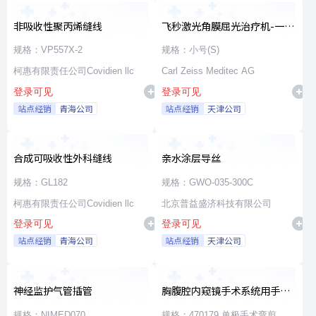
非吸收性聚丙烯缝线
飞秒激光角膜屈光治疗机-一次
性使用无菌治疗包
规格：VP557X-2
规格：小号(S)
柯惠有限责任公司Covidien llc
Carl Zeiss Meditec AG
登录可见
登录可见
站点经销
青海公司
站点经销
天津公司
合成可吸收性外科缝线
亲水涂层导丝
规格：GL182
规格：GWO-035-300C
柯惠有限责任公司Covidien llc
北京普益盛济科技有限公司
登录可见
登录可见
站点经销
青海公司
站点经销
天津公司
神经监护气管插管
胸腹腔内窥镜手术系统用手术
器械
规格：NIMED070
规格：470179 单极手术弯剪