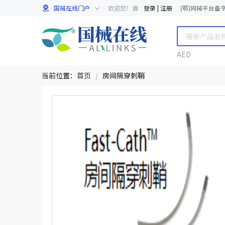
国械在线门户
欢迎您！请
登录
|
注册
(鄂)网械平台备字[
AED
当前位置：
首页
/
房间隔穿刺鞘