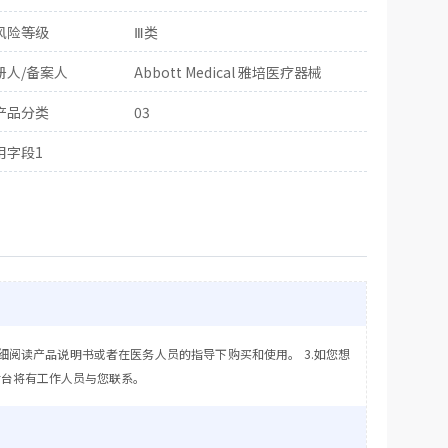
风险等级
Ⅲ类
册人/备案人
Abbott Medical 雅培医疗器械
产品分类
03
用字段1
细阅读产品说明书或者在医务人员的指导下购买和使用。 3.如您想
后台将有工作人员与您联系。