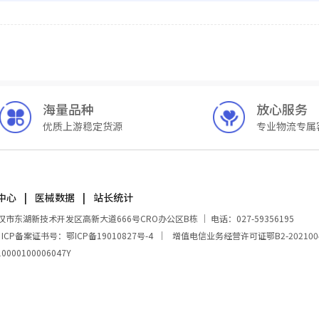
海量品种
放心服务
优质上游稳定货源
专业物流专属
中心
医械数据
站长统计
湖新技术开发区高新大道666号CRO办公区B栋 ｜ 电话：027-59356195
｜
ICP备案证书号：鄂ICP备19010827号-4
｜
增值电信业务经营许可证鄂B2-202100
00100006047Y