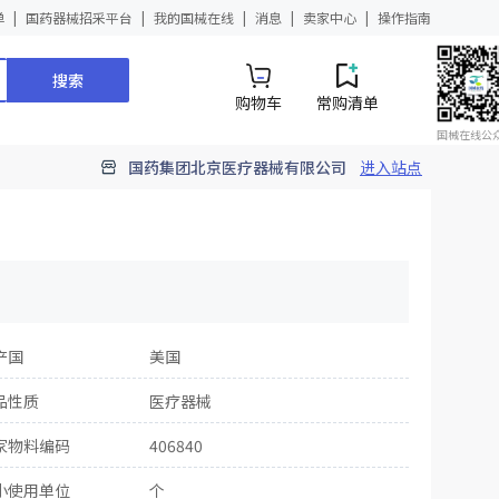
单
国药器械招采平台
我的国械在线
消息
卖家中心
操作指南
搜索
购物车
常购清单
国械在线公
国药集团北京医疗器械有限公司
进入站点
产国
美国
品性质
医疗器械
家物料编码
406840
小使用单位
个