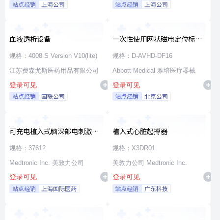
站点经销
上海公司
站点经销
上海公司
血液透析设备
一次性使用网状磁电定位标测
导管
规格：4008 S Version V10(lite)
规格：D-AVHD-DF16
江苏费森尤斯医药用品有限公司
Abbott Medical 雅培医疗器械
登录可见
登录可见
站点经销
国联公司
站点经销
北京公司
可充电植入式脑深部电刺激脉
植入式心脏起搏器
冲发生器套件
规格：37612
规格：X3DR01
Medtronic Inc. 美敦力公司
美敦力公司 Medtronic Inc.
登录可见
登录可见
站点经销
上海国际医药
站点经销
广东科技