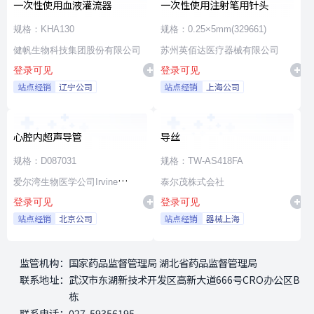
一次性使用血液灌流器
一次性使用注射笔用针头
规格：KHA130
规格：0.25×5mm(329661)
健帆生物科技集团股份有限公司
苏州英佰达医疗器械有限公司
登录可见
登录可见
站点经销
辽宁公司
站点经销
上海公司
心腔内超声导管
导丝
规格：D087031
规格：TW-AS418FA
爱尔湾生物医学公司Irvine
泰尔茂株式会社
登录可见
登录可见
Biomedical,Inc. a St. Jude
站点经销
北京公司
站点经销
器械上海
Medical Company
监管机构：
国家药品监督管理局 湖北省药品监督管理局
联系地址：
武汉市东湖新技术开发区高新大道666号CRO办公区B
栋
联系电话：
027-59356195