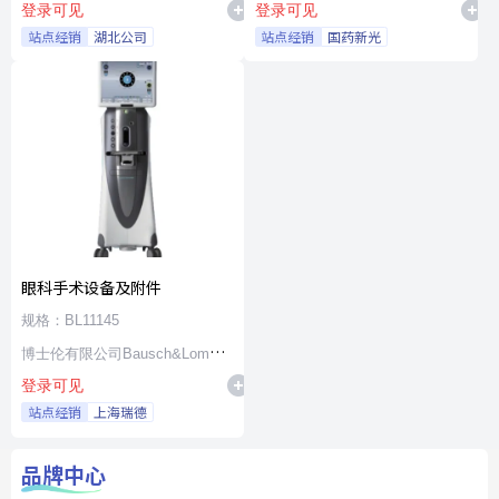
登录可见
登录可见
站点经销
湖北公司
站点经销
国药新光
眼科手术设备及附件
规格：BL11145
博士伦有限公司Bausch&Lomb
登录可见
Incorporated
站点经销
上海瑞德
品牌中心