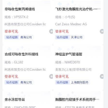
非吸收性聚丙烯缝线
飞秒激光角膜屈光治疗机-一次
性使用无菌治疗包
规格：VP557X-2
规格：小号(S)
柯惠有限责任公司Covidien llc
Carl Zeiss Meditec AG
登录可见
登录可见
站点经销
青海公司
站点经销
天津公司
合成可吸收性外科缝线
神经监护气管插管
规格：GL182
规格：NIMED070
柯惠有限责任公司Covidien llc
美敦力(上海)管理有限公司
登录可见
登录可见
站点经销
青海公司
站点经销
上海国际医药
亲水涂层导丝
胸腹腔内窥镜手术系统用手术
器械
规格：GWO-035-300C
规格：470179 单极手术弯剪