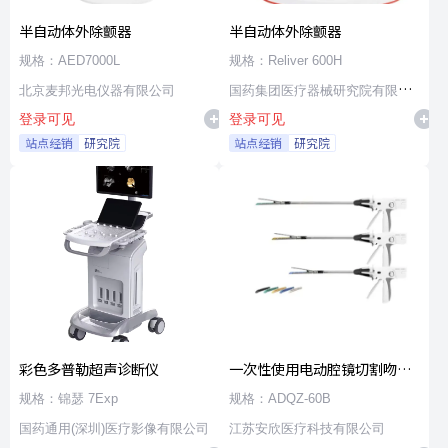
半自动体外除颤器
半自动体外除颤器
规格：AED7000L
规格：Reliver 600H
北京麦邦光电仪器有限公司
国药集团医疗器械研究院有限公
登录可见
登录可见
司
站点经销
研究院
站点经销
研究院
彩色多普勒超声诊断仪
一次性使用电动腔镜切割吻合
器及组件
规格：锦瑟 7Exp
规格：ADQZ-60B
国药通用(深圳)医疗影像有限公司
江苏安欣医疗科技有限公司