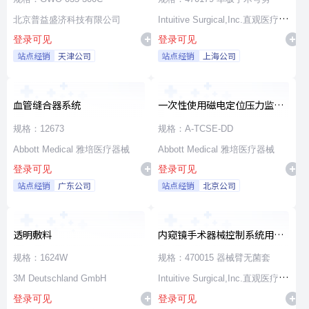
北京普益盛济科技有限公司
Intuitive Surgical,Inc.直观医疗公
登录可见
登录可见
司
站点经销
天津公司
站点经销
上海公司
血管缝合器系统
一次性使用磁电定位压力监测
消融导管
规格：12673
规格：A-TCSE-DD
Abbott Medical 雅培医疗器械
Abbott Medical 雅培医疗器械
登录可见
登录可见
站点经销
广东公司
站点经销
北京公司
透明敷料
内窥镜手术器械控制系统用无
源器械和附件
规格：1624W
规格：470015 器械臂无菌套
3M Deutschland GmbH
Intuitive Surgical,Inc.直观医疗公
登录可见
登录可见
司