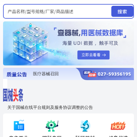
产品名称/型号规格/厂家/商品描述
搜索
医疗器械召回
国家局发布暂停进口销售使用信息
医疗器械证照注销
医疗器械暂停进口、经营和使用
医疗器械召回
关于国械在线平台规则及服务协议调整的公告
入"晓鹏"，抢百亿医械商机
国械在线移动端2.0焕新上线！让交易更简单，让商机更清晰！
国药创研AED开启全国招商
【免费报名】12月19日，冷链医疗器械质量管理规范要点&国产优品应用公益培训