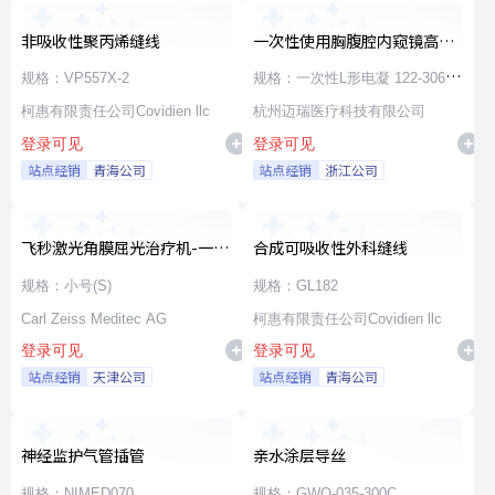
非吸收性聚丙烯缝线
一次性使用胸腹腔内窥镜高频
手术器械
规格：VP557X-2
规格：一次性L形电凝 122-30660
柯惠有限责任公司Covidien llc
φ5×330
杭州迈瑞医疗科技有限公司
登录可见
登录可见
站点经销
青海公司
站点经销
浙江公司
飞秒激光角膜屈光治疗机-一次
合成可吸收性外科缝线
性使用无菌治疗包
规格：小号(S)
规格：GL182
Carl Zeiss Meditec AG
柯惠有限责任公司Covidien llc
登录可见
登录可见
站点经销
天津公司
站点经销
青海公司
神经监护气管插管
亲水涂层导丝
规格：NIMED070
规格：GWO-035-300C