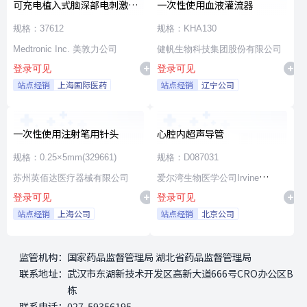
可充电植入式脑深部电刺激脉
一次性使用血液灌流器
冲发生器套件
规格：37612
规格：KHA130
Medtronic Inc. 美敦力公司
健帆生物科技集团股份有限公司
登录可见
登录可见
站点经销
上海国际医药
站点经销
辽宁公司
一次性使用注射笔用针头
心腔内超声导管
规格：0.25×5mm(329661)
规格：D087031
苏州英佰达医疗器械有限公司
爱尔湾生物医学公司Irvine
登录可见
登录可见
Biomedical,Inc. a St. Jude
站点经销
上海公司
站点经销
北京公司
Medical Company
监管机构：
国家药品监督管理局 湖北省药品监督管理局
联系地址：
武汉市东湖新技术开发区高新大道666号CRO办公区B
栋
联系电话：
027-59356195