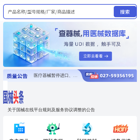
产品名称/型号规格/厂家/商品描述
搜索
医疗器械暂停进口、经营和使用
医疗器械召回
医疗器械抽检不合格
医疗器械召回
医疗器械召回
关于国械在线平台规则及服务协议调整的公告
入"晓鹏"，抢百亿医械商机
国械在线移动端2.0焕新上线！让交易更简单，让商机更清晰！
国药创研AED开启全国招商
【免费报名】12月19日，冷链医疗器械质量管理规范要点&国产优品应用公益培训