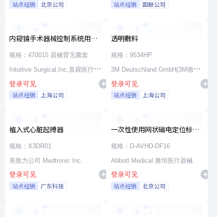
站点经销
北京公司
站点经销
国联公司
内窥镜手术器械控制系统用无
透明敷料
源器械和附件
规格：470015 器械臂无菌套
规格：9534HP
Intuitive Surgical,Inc.直观医疗公
3M Deutschland GmbH(3M德国
登录可见
登录可见
司
公司)
站点经销
上海公司
站点经销
上海公司
植入式心脏起搏器
一次性使用网状磁电定位标测
导管
规格：X3DR01
规格：D-AVHD-DF16
美敦力公司 Medtronic Inc.
Abbott Medical 雅培医疗器械
登录可见
登录可见
站点经销
广东科技
站点经销
北京公司