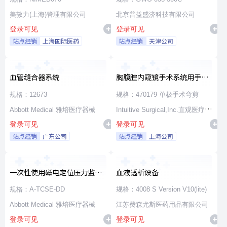
美敦力(上海)管理有限公司
北京普益盛济科技有限公司
登录可见
登录可见
站点经销
上海国际医药
站点经销
天津公司
血管缝合器系统
胸腹腔内窥镜手术系统用手术
器械
规格：12673
规格：470179 单极手术弯剪
Abbott Medical 雅培医疗器械
Intuitive Surgical,Inc.直观医疗公
登录可见
登录可见
司
站点经销
广东公司
站点经销
上海公司
一次性使用磁电定位压力监测
血液透析设备
消融导管
规格：A-TCSE-DD
规格：4008 S Version V10(lite)
Abbott Medical 雅培医疗器械
江苏费森尤斯医药用品有限公司
登录可见
登录可见