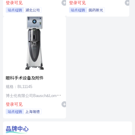
登录可见
登录可见
站点经销
湖北公司
站点经销
国药新光
眼科手术设备及附件
规格：BL11145
博士伦有限公司Bausch&Lomb
登录可见
Incorporated
站点经销
上海瑞德
品牌中心