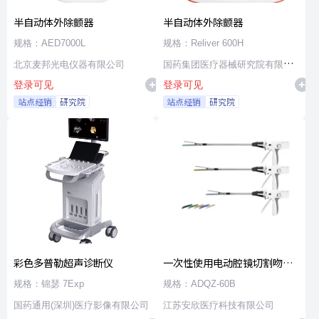
半自动体外除颤器
半自动体外除颤器
规格：AED7000L
规格：Reliver 600H
北京麦邦光电仪器有限公司
国药集团医疗器械研究院有限公
登录可见
登录可见
司
站点经销
研究院
站点经销
研究院
彩色多普勒超声诊断仪
一次性使用电动腔镜切割吻合
器及组件
规格：锦瑟 7Exp
规格：ADQZ-60B
国药通用(深圳)医疗影像有限公司
江苏安欣医疗科技有限公司