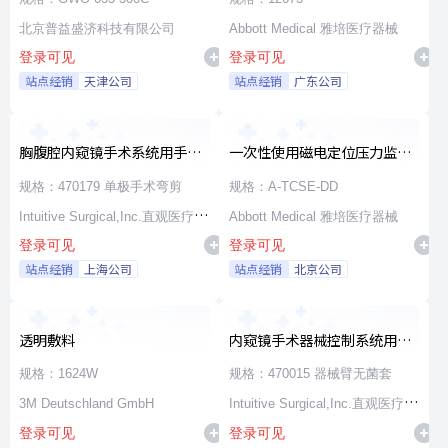
北京普益盛济科技有限公司
Abbott Medical 雅培医疗器械
登录可见
登录可见
站点经销
天津公司
站点经销
广东公司
胸腹腔内窥镜手术系统用手术
一次性使用磁电定位压力监测
器械
消融导管
规格：470179 单极手术弯剪
规格：A-TCSE-DD
Intuitive Surgical,Inc.直观医疗公
Abbott Medical 雅培医疗器械
登录可见
登录可见
司
站点经销
上海公司
站点经销
北京公司
透明敷料
内窥镜手术器械控制系统用无
源器械和附件
规格：1624W
规格：470015 器械臂无菌套
3M Deutschland GmbH
Intuitive Surgical,Inc.直观医疗公
登录可见
登录可见
司