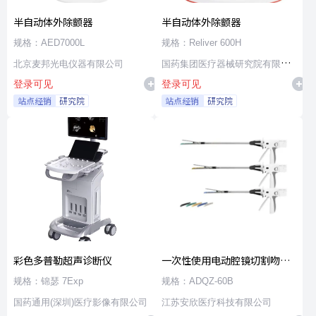
半自动体外除颤器
半自动体外除颤器
规格：AED7000L
规格：Reliver 600H
北京麦邦光电仪器有限公司
国药集团医疗器械研究院有限公
登录可见
登录可见
司
站点经销
研究院
站点经销
研究院
彩色多普勒超声诊断仪
一次性使用电动腔镜切割吻合
器及组件
规格：锦瑟 7Exp
规格：ADQZ-60B
国药通用(深圳)医疗影像有限公司
江苏安欣医疗科技有限公司