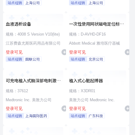
站点经销
上海公司
站点经销
上海公司
血液透析设备
一次性使用网状磁电定位标测
导管
规格：4008 S Version V10(lite)
规格：D-AVHD-DF16
江苏费森尤斯医药用品有限公司
Abbott Medical 雅培医疗器械
登录可见
登录可见
站点经销
国联公司
站点经销
北京公司
可充电植入式脑深部电刺激脉
植入式心脏起搏器
冲发生器套件
规格：37612
规格：X3DR01
Medtronic Inc. 美敦力公司
美敦力公司 Medtronic Inc.
登录可见
登录可见
站点经销
上海国际医药
站点经销
广东科技