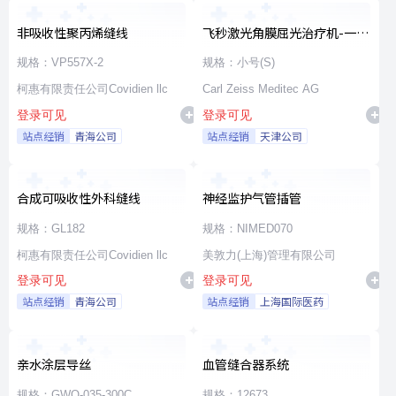
非吸收性聚丙烯缝线
飞秒激光角膜屈光治疗机-一次
性使用无菌治疗包
规格：VP557X-2
规格：小号(S)
柯惠有限责任公司Covidien llc
Carl Zeiss Meditec AG
登录可见
登录可见
站点经销
青海公司
站点经销
天津公司
合成可吸收性外科缝线
神经监护气管插管
规格：GL182
规格：NIMED070
柯惠有限责任公司Covidien llc
美敦力(上海)管理有限公司
登录可见
登录可见
站点经销
青海公司
站点经销
上海国际医药
亲水涂层导丝
血管缝合器系统
规格：GWO-035-300C
规格：12673