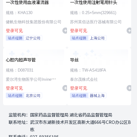
一次性使用血液灌流器
一次性使用注射笔用针头
规格：KHA130
规格：0.25×5mm(329661)
健帆生物科技集团股份有限公司
苏州英佰达医疗器械有限公司
登录可见
登录可见
站点经销
辽宁公司
站点经销
上海公司
心腔内超声导管
导丝
规格：D087031
规格：TW-AS418FA
爱尔湾生物医学公司Irvine
泰尔茂株式会社
登录可见
登录可见
Biomedical,Inc. a St. Jude
站点经销
北京公司
站点经销
器械上海
Medical Company
监管机构：
国家药品监督管理局 湖北省药品监督管理局
联系地址：
武汉市东湖新技术开发区高新大道666号CRO办公区B
栋
联系电话：
027-59356195