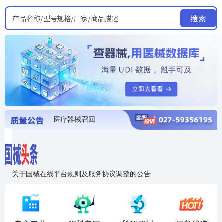
产品名称/型号规格/厂家/商品描述
搜索
医疗器械召回
国家局发布暂停进口销售使用信息
医疗器械证照注销
医疗器械暂停进口、经营和使用
医疗器械召回
关于国械在线平台规则及服务协议调整的公告
入"晓鹏"，抢百亿医械商机
国械在线移动端2.0焕新上线！让交易更简单，让商机更清晰！
国药创研AED开启全国招商
【免费报名】12月19日，冷链医疗器械质量管理规范要点&国产优品应用公益培训