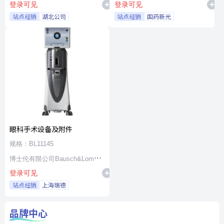
登录可见
登录可见
站点经销
湖北公司
站点经销
国药新光
眼科手术设备及附件
规格：BL11145
博士伦有限公司Bausch&Lomb
登录可见
Incorporated
站点经销
上海瑞德
品牌中心